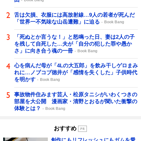
舌は欠損、衣服には高放射線…9人の若者が死んだ
「世界一不気味な山岳遭難」に迫る
Book Bang
「死ぬとか言うな！」と怒鳴った日、妻は2人の子
を残して自死した…夫が「自分の犯した罪や愚か
さ」に向き合う魂の一冊
Book Bang
心を病んだ母が「4Lの大五郎」を飲み干しゲロまみ
れに…ノブコブ徳井が「感情を失くした」子供時代
を明かす
Book Bang
事故物件住みます芸人・松原タニシがいわくつきの
部屋を大公開 漫画家・清野とおるが聞いた衝撃の
体験とは？
Book Bang
おすすめ
創作にもリフレッシュにもガムを愛