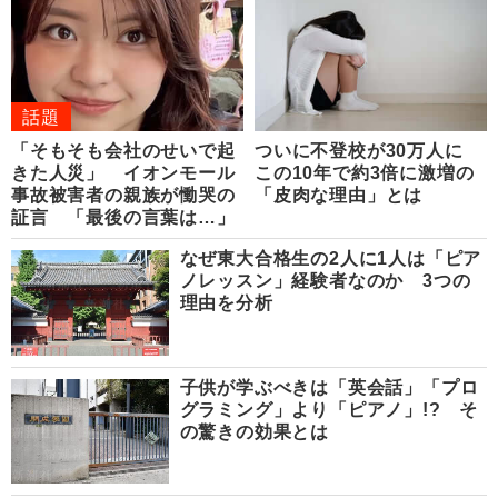
話題
「そもそも会社のせいで起
ついに不登校が30万人に
きた人災」 イオンモール
この10年で約3倍に激増の
事故被害者の親族が慟哭の
「皮肉な理由」とは
証言 「最後の言葉は…」
なぜ東大合格生の2人に1人は「ピア
ノレッスン」経験者なのか 3つの
理由を分析
子供が学ぶべきは「英会話」「プロ
グラミング」より「ピアノ」!? そ
の驚きの効果とは