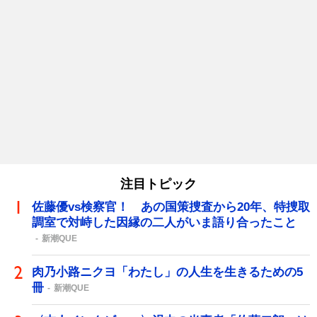
注目トピック
佐藤優vs検察官！ あの国策捜査から20年、特捜取
調室で対峙した因縁の二人がいま語り合ったこと
新潮QUE
肉乃小路ニクヨ「わたし」の人生を生きるための5
冊
新潮QUE