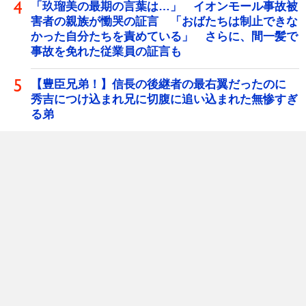
「玖瑠美の最期の言葉は…」 イオンモール事故被
害者の親族が慟哭の証言 「おばたちは制止できな
かった自分たちを責めている」 さらに、間一髪で
事故を免れた従業員の証言も
【豊臣兄弟！】信長の後継者の最右翼だったのに
秀吉につけ込まれ兄に切腹に追い込まれた無惨すぎ
る弟