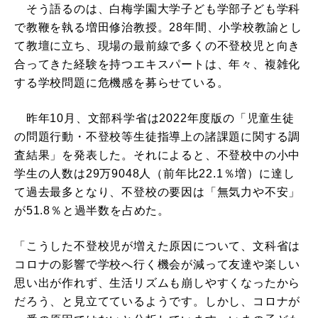
そう語るのは、白梅学園大学子ども学部子ども学科
で教鞭を執る増田修治教授。28年間、小学校教諭とし
て教壇に立ち、現場の最前線で多くの不登校児と向き
合ってきた経験を持つエキスパートは、年々、複雑化
する学校問題に危機感を募らせている。
昨年10月、文部科学省は2022年度版の「児童生徒
の問題行動・不登校等生徒指導上の諸課題に関する調
査結果」を発表した。それによると、不登校中の小中
学生の人数は29万9048人（前年比22.1％増）に達し
て過去最多となり、不登校の要因は「無気力や不安」
が51.8％と過半数を占めた。
「こうした不登校児が増えた原因について、文科省は
コロナの影響で学校へ行く機会が減って友達や楽しい
思い出が作れず、生活リズムも崩しやすくなったから
だろう、と見立てているようです。しかし、コロナが