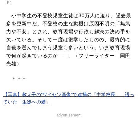
る
）
小中学生の不登校児童生徒は30万人に迫り、過去最
多を更新中だ。不登校の主な動機は原因不明の「無気
力や不安」とされ、教育現場や行政も解決の決め手を
欠いている。そして一度は復学したものの、最終的に
自殺を選んでしまう児童も多いという。いま教育現場
で何が起きているのか――。（フリーライター 岡田
光雄）
＊＊＊
【写真】教え子の“ワイセツ画像”で逮捕の「中学校長」 語っ
ていた「生徒への愛」
advertisement