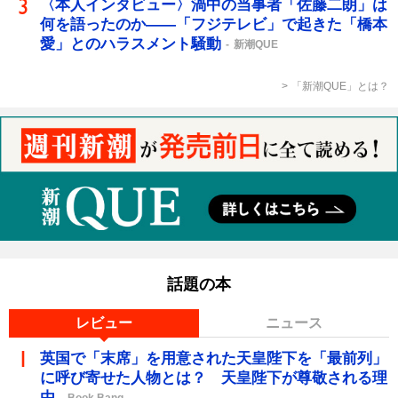
〈本人インタビュー〉渦中の当事者「佐藤二朗」は
何を語ったのか――「フジテレビ」で起きた「橋本
愛」とのハラスメント騒動
新潮QUE
「新潮QUE」とは？
話題の本
レビュー
ニュース
英国で「末席」を用意された天皇陛下を「最前列」
に呼び寄せた人物とは？ 天皇陛下が尊敬される理
由
Book Bang