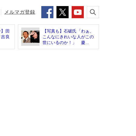
メルマガ登録
ー】田
【写真も】石破氏「わぁ、
、吉良
こんなにきれいな人がこの
】
世にいるのか！」 慶...