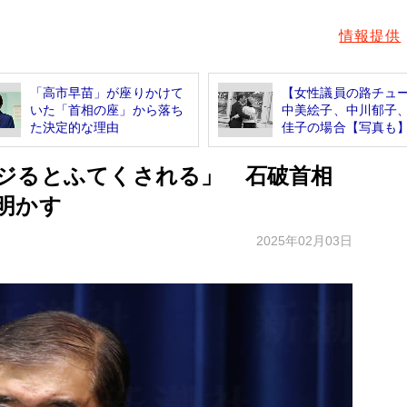
情報提供
「高市早苗」が座りかけて
【女性議員の路チュ
いた「首相の座」から落ち
中美絵子、中川郁子
た決定的な理由
佳子の場合【写真も
ジるとふてくされる」 石破首相
明かす
2025年02月03日