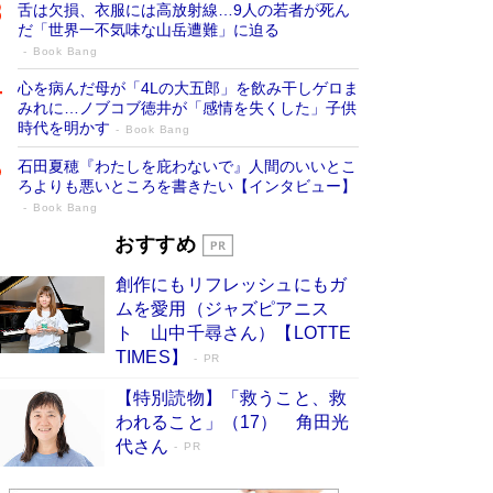
舌は欠損、衣服には高放射線…9人の若者が死ん
だ「世界一不気味な山岳遭難」に迫る
Book Bang
心を病んだ母が「4Lの大五郎」を飲み干しゲロま
みれに…ノブコブ徳井が「感情を失くした」子供
時代を明かす
Book Bang
石田夏穂『わたしを庇わないで』人間のいいとこ
ろよりも悪いところを書きたい【インタビュー】
Book Bang
73歳でも働くしかない 「老後レス時代」
おすすめ
に交通誘導員の独白が話題
Book Bang
創作にもリフレッシュにもガ
「なんで？ そんな馬鹿な……」90歳になった作
ムを愛用（ジャズピアニス
家・阿刀田高さんが、ひとり暮らしの生活を明か
ト 山中千尋さん）【LOTTE
す
Book Bang
TIMES】
PR
追悼・東野圭吾さん 週間ベストセラーランキン
【特別読物】「救うこと、救
グに『容疑者Xの献身』『白夜行』など代表作が
われること」（17） 角田光
並ぶ［文庫ベストセラー］
Book Bang
代さん
PR
和田秀樹の70代、80代向け新書がベスト3を独
占 上半期1位にも選出［新書ベストセラー］