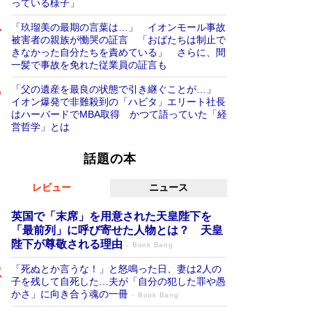
っている様子」
「玖瑠美の最期の言葉は…」 イオンモール事故
被害者の親族が慟哭の証言 「おばたちは制止で
きなかった自分たちを責めている」 さらに、間
一髪で事故を免れた従業員の証言も
「父の遺産を最良の状態で引き継ぐことが…」
イオン爆発で非難殺到の「ハビタ」エリート社長
はハーバードでMBA取得 かつて語っていた「経
営哲学」とは
話題の本
レビュー
ニュース
英国で「末席」を用意された天皇陛下を
「最前列」に呼び寄せた人物とは？ 天皇
陛下が尊敬される理由
Book Bang
「死ぬとか言うな！」と怒鳴った日、妻は2人の
子を残して自死した…夫が「自分の犯した罪や愚
かさ」に向き合う魂の一冊
Book Bang