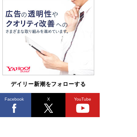
Book Bang
「『火垂るの墓』は、大嘘である」原作者が抱き
続けた“自責の念”とは…「自己憐憫は描きたくな
い」監督が徹底的にこだわったこと（後編） #
戦争の記憶
Book Bang
デイリー新潮をフォローする
Facebook
X
YouTube