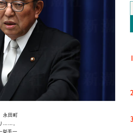
、永田町
り……。
一挙手一