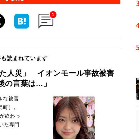
1
事も読まれています
た人災」 イオンモール事故被害
後の言葉は…」
きな被害
島町）。
導が終わっ
いた専門