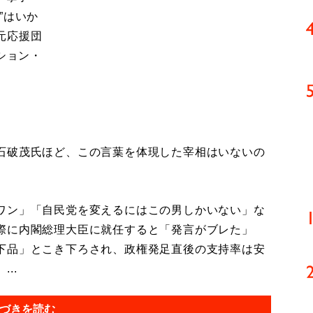
”はいか
元応援団
ション・
石破茂氏ほど、この言葉を体現した宰相はいないの
ワン」「自民党を変えるにはこの男しかいない」な
際に内閣総理大臣に就任すると「発言がブレた」
下品」とこき下ろされ、政権発足直後の支持率は安
..
づきを読む