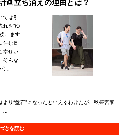
計画立ち消えの理由とは？
いては引
流れを“ゆ
今後、ます
に住む長
で幸せい
。そんな
いう。
より“盤石”になったといえるわけだが、秋篠宮家
..
づきを読む