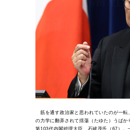
筋を通す政治家と思われていたのが一転
の力学に翻弄されて揺蕩（たゆた）うばか
第103代内閣総理大臣、石破茂氏（67）。