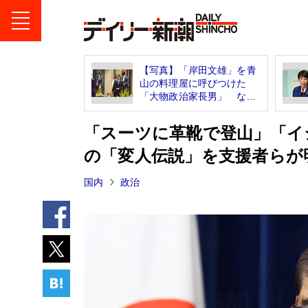
【写真】「岸田文雄」を青
山の料理屋に呼びつけた
「大物政治家長男」 な...
「スーツに革靴で登山」「イ
の「変人伝説」を支援者らが
国内
政治