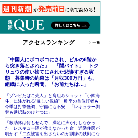
アクセスランキング
一覧
「中国人にボコボコにされ、ビルの6階か
ら突き落とされた」 「闇バイト」 トク
リュウの使い捨てにされた悲惨すぎる実
態 募集時の約束は「月収300万円」も、
組織に入った瞬間、「お前たちは…」
「ゾンビたばこ売人」と肩組みショット「小園海
斗」に注がれる“厳しい視線” 昨季の首位打者も
今季は打撃低調、守備にも不安 「レギュラー剥
奪も選択肢のひとつに」
「救助隊は何もせんで、満足に声かけしなかっ
た」レスキュー隊が救えなかった命 近隣住民が
明かす「二次被害を出さないのが訓練の鉄則にな