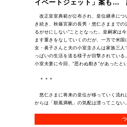
イベートジェット」案も… 
改正皇室典範が公布され、皇位継承につ
き続き、秋篠宮家の長男・悠仁さままでの
るがせにしない”こととなった。皇嗣家は
ます重きをなしていくのだが、一方で米国
女・眞子さんと夫の小室圭さんは家族三人
っぱいの生活を送る様子が目撃されている
小室夫妻に今回、“思わぬ動き”があったと
＊＊＊
悠仁さまに将来の皇位が移っていく流れは
からは「順風満帆」の気配は漂ってこない。.
つ