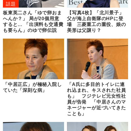
話題
板東英二さん「ゆで卵おま
【写真4枚】「北川景子」
へんか？」 局が20個用意
父が海上自衛隊のHPに登
すると… 「出演料も交通費
場 三菱重工の重役、娘の
も要らん」のゆで卵伝説
美形は父譲り？
「中居正広」が極秘入院し
「A氏に多目的トイレに連
ていた「深刻な病」
れ込まれ、キスされた社員
も」 フジテレビ元女性社
員が告発 「中居さんのマ
ネージャーが近づいてきた
ことも」