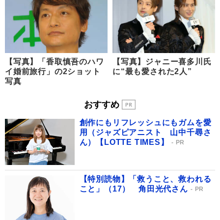
【写真】「香取慎吾のハワ
【写真】ジャニー喜多川氏
イ婚前旅行」の2ショット
に“最も愛された2人”
写真
おすすめ
創作にもリフレッシュにもガムを愛
用（ジャズピアニスト 山中千尋さ
ん）【LOTTE TIMES】
PR
【特別読物】「救うこと、救われる
こと」（17） 角田光代さん
PR