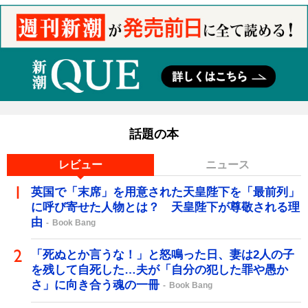
話題の本
レビュー
ニュース
英国で「末席」を用意された天皇陛下を「最前列」
に呼び寄せた人物とは？ 天皇陛下が尊敬される理
由
Book Bang
「死ぬとか言うな！」と怒鳴った日、妻は2人の子
を残して自死した…夫が「自分の犯した罪や愚か
さ」に向き合う魂の一冊
Book Bang