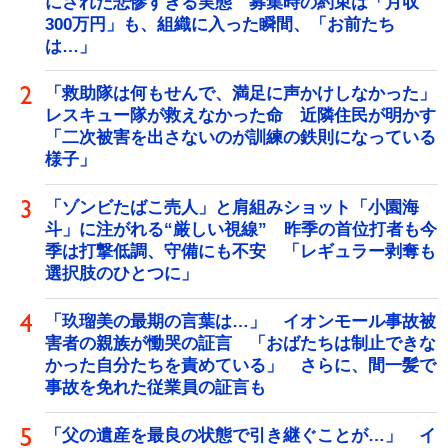
にされた悲惨すぎる実態 募集時の約束は「月収
300万円」も、組織に入った瞬間、「お前たち
は…」
「救助隊は何もせんで、満足に声かけしなかった」
レスキュー隊が救えなかった命 近隣住民が明かす
「二次被害を出さないのが訓練の鉄則になっている
様子」
「ゾンビたばこ売人」と肩組みショット「小園海
斗」に注がれる“厳しい視線” 昨季の首位打者も今
季は打撃低調、守備にも不安 「レギュラー剥奪も
選択肢のひとつに」
「玖瑠美の最期の言葉は…」 イオンモール事故被
害者の親族が慟哭の証言 「おばたちは制止できな
かった自分たちを責めている」 さらに、間一髪で
事故を免れた従業員の証言も
「父の遺産を最良の状態で引き継ぐことが…」 イ