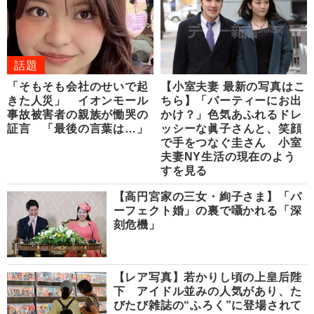
話題
「そもそも会社のせいで起
【小室夫妻 最新の写真はこ
きた人災」 イオンモール
ちら】「パーティーにお出
事故被害者の親族が慟哭の
かけ？」色気あふれるドレ
証言 「最後の言葉は…」
ッシーな眞子さんと、笑顔
で手をつなぐ圭さん 小室
夫妻NY生活の現在のよう
すを見る
【高円宮家の三女・絢子さま】「パ
ーフェクト婚」の裏で囁かれる「深
刻危機」
【レア写真】若かりし頃の上皇后陛
下 アイドル並みの人気があり、た
びたび雑誌の“ふろく”に登場されて