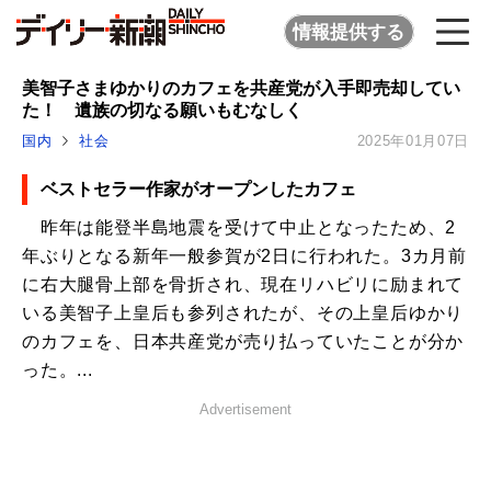
情報提供する
美智子さまゆかりのカフェを共産党が入手即売却してい
た！ 遺族の切なる願いもむなしく
国内
社会
2025年01月07日
ベストセラー作家がオープンしたカフェ
昨年は能登半島地震を受けて中止となったため、2
年ぶりとなる新年一般参賀が2日に行われた。3カ月前
に右大腿骨上部を骨折され、現在リハビリに励まれて
いる美智子上皇后も参列されたが、その上皇后ゆかり
のカフェを、日本共産党が売り払っていたことが分か
った。...
Advertisement