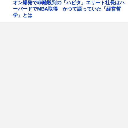
オン爆発で非難殺到の「ハビタ」エリート社長はハ
ーバードでMBA取得 かつて語っていた「経営哲
学」とは