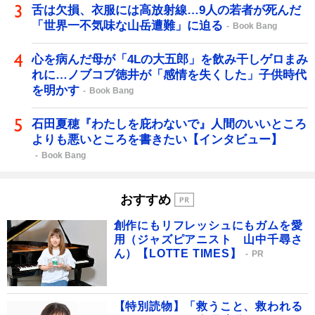
舌は欠損、衣服には高放射線…9人の若者が死んだ
「世界一不気味な山岳遭難」に迫る
Book Bang
心を病んだ母が「4Lの大五郎」を飲み干しゲロまみ
れに…ノブコブ徳井が「感情を失くした」子供時代
を明かす
Book Bang
石田夏穂『わたしを庇わないで』人間のいいところ
よりも悪いところを書きたい【インタビュー】
Book Bang
おすすめ
創作にもリフレッシュにもガムを愛
用（ジャズピアニスト 山中千尋さ
ん）【LOTTE TIMES】
PR
【特別読物】「救うこと、救われる