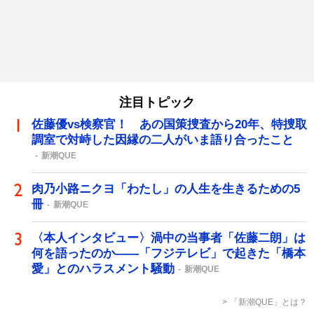
注目トピック
佐藤優vs検察官！ あの国策捜査から20年、特捜取
調室で対峙した因縁の二人がいま語り合ったこと
新潮QUE
肉乃小路ニクヨ「わたし」の人生を生きるための5
冊
新潮QUE
〈本人インタビュー〉渦中の当事者「佐藤二朗」は
何を語ったのか――「フジテレビ」で起きた「橋本
愛」とのハラスメント騒動
新潮QUE
「新潮QUE」とは？