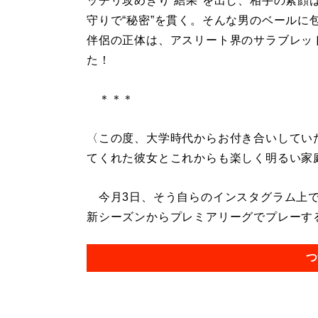
ッチリ攻めきり“結果”を出し、相手の素顔
守りで“秘密”を貫く。そんな男のベールに
伴侶の正体は、アスリート界のサラブレッ
た！
＊＊＊
〈この度、大学時代からお付き合いしてい
てくれた彼女とこれからも楽しく明るい家
今月3日、そう自らのインスタグラム上で
新シーズンからプレミアリーグでプレーするこ
つ