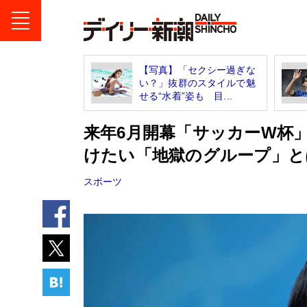
【写真】「セクシー過ぎな
い？」抜群のスタイルで魅
せる“水着”姿も 目...
来年6月開幕「サッカーW杯」
けたい「地獄のグループ」と
スポーツ