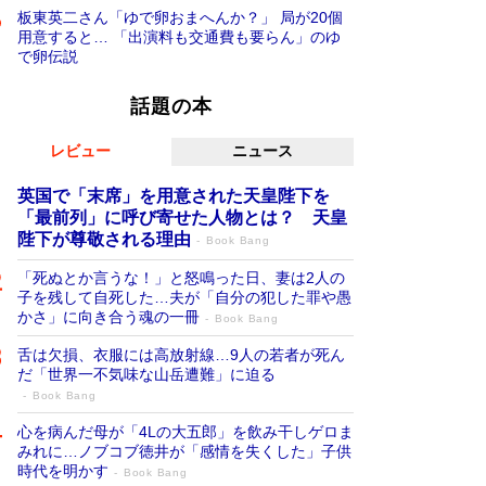
板東英二さん「ゆで卵おまへんか？」 局が20個
用意すると… 「出演料も交通費も要らん」のゆ
で卵伝説
話題の本
レビュー
ニュース
英国で「末席」を用意された天皇陛下を
「最前列」に呼び寄せた人物とは？ 天皇
陛下が尊敬される理由
Book Bang
「死ぬとか言うな！」と怒鳴った日、妻は2人の
子を残して自死した…夫が「自分の犯した罪や愚
かさ」に向き合う魂の一冊
Book Bang
舌は欠損、衣服には高放射線…9人の若者が死ん
だ「世界一不気味な山岳遭難」に迫る
Book Bang
心を病んだ母が「4Lの大五郎」を飲み干しゲロま
みれに…ノブコブ徳井が「感情を失くした」子供
時代を明かす
Book Bang