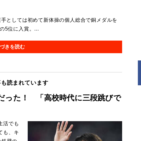
選手としては初めて新体操の個人総合で銅メダルを
5位に入賞。...
づきを読む
事も読まれています
だった！ 「高校時代に三段跳びで
生活でも
ても、キ