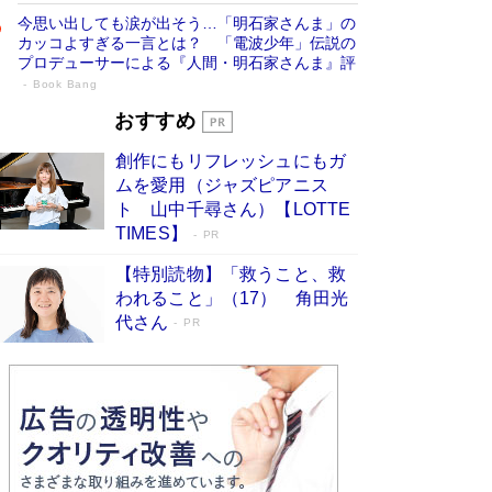
今思い出しても涙が出そう…「明石家さんま」の
カッコよすぎる一言とは？ 「電波少年」伝説の
プロデューサーによる『人間・明石家さんま』評
Book Bang
「宇宙兄弟」最終46巻がベストセラー1
おすすめ
位 宇宙開発への関心を押し上げた18年の
創作にもリフレッシュにもガ
物語に幕 特装版には「宇宙で描かれたマ
ムを愛用（ジャズピアニス
ンガ」も収録
Book Bang
ト 山中千尋さん）【LOTTE
美輪明宏 晩年の回答を集めた『ほほえんで生き
TIMES】
PR
るための人生相談』がランクイン［エンターテイ
メントベストセラー］
Book Bang
【特別読物】「救うこと、救
われること」（17） 角田光
「『火垂るの墓』は、大嘘である」原作者が抱き
代さん
続けた“自責の念”とは…「自己憐憫は描きたくな
PR
い」監督が徹底的にこだわったこと（後編） #
戦争の記憶
Book Bang
「叱って伸びるやつは、褒めたらもっと伸びる」
俳優・高嶋政伸が家族に教わった“人を育てるコ
ツ”…芸への考え方を明かす
Book Bang
東野圭吾、伊坂幸太郎の人気シリーズ最新作どち