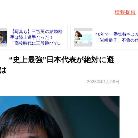
情報提供
【写真も】三笘薫の結婚相
40年で一番気持ちよ
手は陸上選手だった！
「岩崎恭子」不倫の
「高校時代に三段跳びで...
 “史上最強”日本代表が絶対に避
は
2025年01月06日