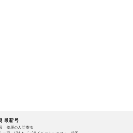
潮 最新号
震 修羅の人間模様
ん一家 消えた「プライベートジェット」帰国