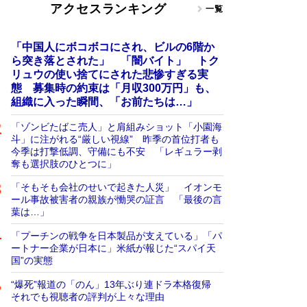
アクセスランキング
一覧
「中国人にボコボコにされ、ビルの6階か
ら突き落とされた」 「闇バイト」 トク
リュウの使い捨てにされた悲惨すぎる実
態 募集時の約束は「月収300万円」も、
組織に入った瞬間、「お前たちは…」
「ゾンビたばこ売人」と肩組みショット「小園海
斗」に注がれる“厳しい視線” 昨季の首位打者も
今季は打撃低調、守備にも不安 「レギュラー剥
奪も選択肢のひとつに」
「そもそも会社のせいで起きた人災」 イオンモ
ール事故被害者の親族が慟哭の証言 「最後の言
葉は…」
「プーチンの戦争を日本製品が支えている」「パ
ートナー企業が日本に」米紙が報じた“スパイ天
国”の実態
“爆死”報道の「のん」13年ぶり連ドラ本格復帰
それでも視聴者の評判が上々な理由