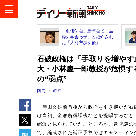
「創価学会」新年会で「生
粋の学会っ子」と紹介され
た「大河主演女優」
石破政権は「手取りを増やす
大・小林慶一郎教授が危惧す
の“弱点”
国内
政治
岸田文雄前首相から政権を引き継いだ石
は当初、金融所得課税などを提唱するなど
縮派と見られていた。ところが、衆院選の
て、編成された補正予算ではキャスティン