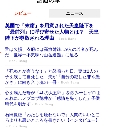
話題の本
レビュー
ニュース
英国で「末席」を用意された天皇陛下を
「最前列」に呼び寄せた人物とは？ 天皇
陛下が尊敬される理由
Book Bang
舌は欠損、衣服には高放射線…9人の若者が死ん
だ「世界一不気味な山岳遭難」に迫る
Book Bang
「死ぬとか言うな！」と怒鳴った日、妻は2人の
子を残して自死した…夫が「自分の犯した罪や愚
かさ」に向き合う魂の一冊
Book Bang
心を病んだ母が「4Lの大五郎」を飲み干しゲロま
みれに…ノブコブ徳井が「感情を失くした」子供
時代を明かす
Book Bang
石田夏穂『わたしを庇わないで』人間のいいとこ
ろよりも悪いところを書きたい【インタビュー】
Book Bang
「叱って伸びるやつは、褒めたらもっと伸