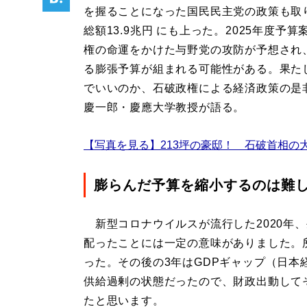
を握ることになった国民民主党の政策も取
総額13.9兆円 にも上った。2025年度予算
権の命運をかけた与野党の攻防が予想され
る膨張予算が組まれる可能性がある。果た
でいいのか、石破政権による経済政策の是
慶一郎・慶應大学教授が語る。
【写真を見る】213坪の豪邸！ 石破首相の
膨らんだ予算を縮小するのは難
新型コロナウイルスが流行した2020年、
配ったことには一定の意味がありました。
った。その後の3年はGDPギャップ（日
供給過剰の状態だったので、財政出動して
たと思います。