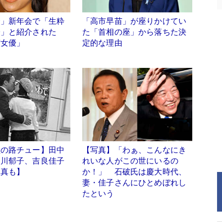
会」新年会で「生粋
「高市早苗」が座りかけてい
子」と紹介された
た「首相の座」から落ちた決
演女優」
定的な理由
員の路チュー】田中
【写真】「わぁ、こんなにき
中川郁子、吉良佳子
れいな人がこの世にいるの
写真も】
か！」 石破氏は慶大時代、
妻・佳子さんにひとめぼれし
たという