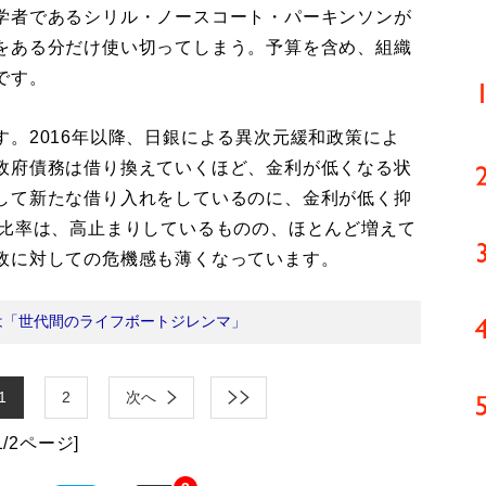
学者であるシリル・ノースコート・パーキンソンが
をある分だけ使い切ってしまう。予算を含め、組織
です。
。2016年以降、日銀による異次元緩和政策によ
政府債務は借り換えていくほど、金利が低くなる状
して新たな借り入れをしているのに、金利が低く抑
P比率は、高止まりしているものの、ほとんど増えて
政に対しての危機感も薄くなっています。
は「世代間のライフボートジレンマ」
1
2
次へ
1/2ページ]