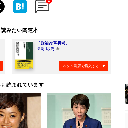
3
て読みたい関連本
『政治改革再考』
待鳥 聡史
著
ネット書店で購入する
事も読まれています