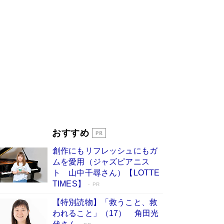
びる」俳優・高嶋政伸が家族に教わっ
た“人を育てるコツ”…芸への考え方を明か
す
Book Bang
「『火垂るの墓』は、大嘘である」原作者が抱き
続けた“自責の念”とは…「自己憐憫は描きたくな
い」監督が徹底的にこだわったこと（後編） #
戦争の記憶
Book Bang
美輪明宏 晩年の回答を集めた『ほほえんで生き
るための人生相談』がランクイン［エンターテイ
メントベストセラー］
Book Bang
「宇宙兄弟」最終46巻がベストセラー1位 宇宙
おすすめ
開発への関心を押し上げた18年の物語に幕 特装
版には「宇宙で描かれたマンガ」も収録
創作にもリフレッシュにもガ
Book Bang
ムを愛用（ジャズピアニス
「不意に涙が出そうに…」高嶋政伸が明かし
ト 山中千尋さん）【LOTTE
た“13歳の娘を暴行する役”への葛藤 インティマ
TIMES】
PR
シーコーディネーターに支えられたNHK『大奥』
の裏側
Book Bang
【特別読物】「救うこと、救
われること」（17） 角田光