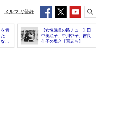
メルマガ登録
」を青
【女性議員の路チュー】田
けた
中美絵子、中川郁子、吉良
...
佳子の場合【写真も】