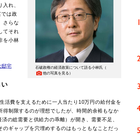
り入れ、
案では政
、さらな
してそれ
非を小林
大邸宅
石破政権の経済政策について語る小林氏（
他の写真を見る
）
しい
生活費を支えるために一人当たり10万円の給付金を
所得制限するのが理想でしたが、時間的余裕もなか
本経済の総需要と供給力の乖離）が開き、需要不足、
そのギャップを穴埋めするのはもっともなことだっ