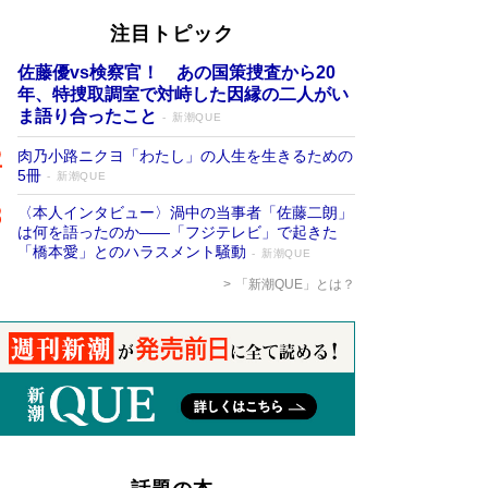
注目トピック
佐藤優vs検察官！ あの国策捜査から20
年、特捜取調室で対峙した因縁の二人がい
ま語り合ったこと
新潮QUE
肉乃小路ニクヨ「わたし」の人生を生きるための
5冊
新潮QUE
〈本人インタビュー〉渦中の当事者「佐藤二朗」
は何を語ったのか――「フジテレビ」で起きた
「橋本愛」とのハラスメント騒動
新潮QUE
「新潮QUE」とは？