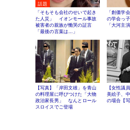
話題
「そもそも会社のせいで起き
「創価学
た人災」 イオンモール事故
の学会っ
被害者の親族が慟哭の証言
「大河主
「最後の言葉は…」
【写真】「岸田文雄」を青山
【女性議
の料理屋に呼びつけた「大物
美絵子、
政治家長男」 なんとロール
の場合【
スロイスでご登場