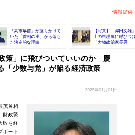
情報提供
「高市早苗」が座りかけて
【写真】「岸田文雄
いた「首相の座」から落ち
山の料理屋に呼びつ
た決定的な理由
「大物政治家長男」 な
政策」に飛びついていいのか 慶
る「少数与党」が陥る経済政策
2025年01月01日
破茂首相
、財政緊
大敗を経
グボート