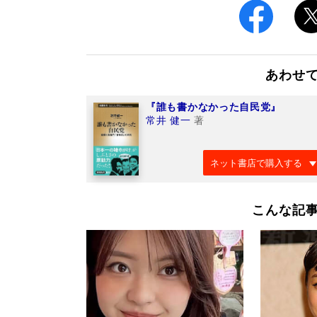
あわせ
『誰も書かなかった自民党』
常井 健一
著
ネット書店で購入する
こんな記