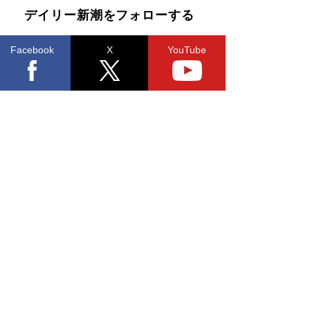
デイリー新潮をフォローする
Book Bang
「『火垂るの墓』は、大嘘である」原作者が抱き
続けた“自責の念”とは…「自己憐憫は描きたくな
Facebook
X
YouTube
い」監督が徹底的にこだわったこと（後編） #
戦争の記憶
Book Bang