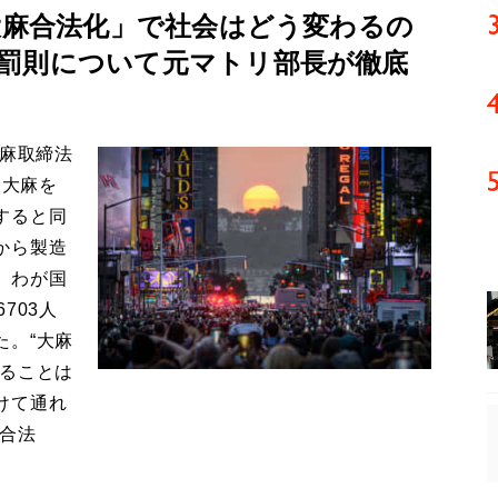
大麻合法化」で社会はどう変わるの
罰則について元マトリ部長が徹底
大麻取締法
。大麻を
すると同
から製造
、わが国
703人
た。“大麻
いることは
けて通れ
麻合法