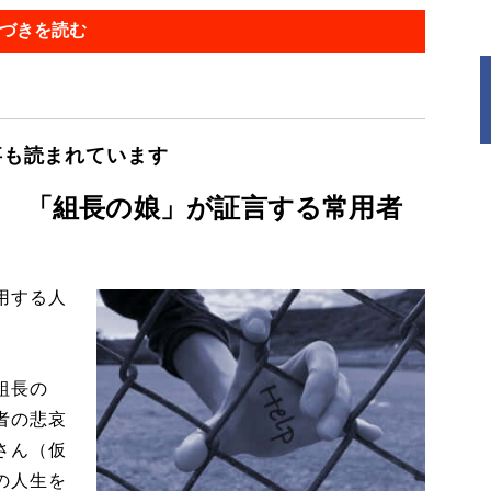
づきを読む
事も読まれています
? 「組長の娘」が証言する常用者
用する人
組長の
者の悲哀
さん（仮
の人生を