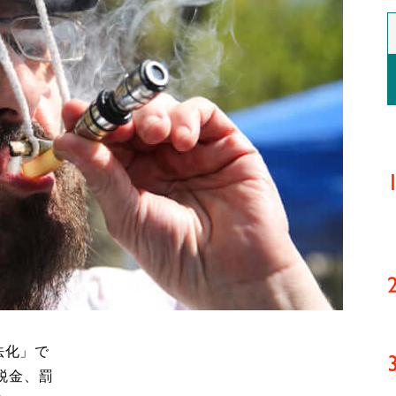
法化」で
税金、罰