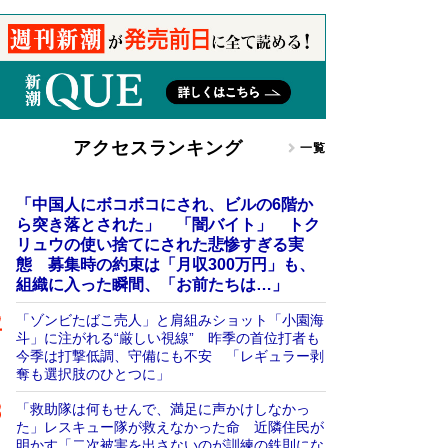
アクセスランキング
一覧
「中国人にボコボコにされ、ビルの6階か
ら突き落とされた」 「闇バイト」 トク
リュウの使い捨てにされた悲惨すぎる実
態 募集時の約束は「月収300万円」も、
組織に入った瞬間、「お前たちは…」
「ゾンビたばこ売人」と肩組みショット「小園海
斗」に注がれる“厳しい視線” 昨季の首位打者も
今季は打撃低調、守備にも不安 「レギュラー剥
奪も選択肢のひとつに」
「救助隊は何もせんで、満足に声かけしなかっ
た」レスキュー隊が救えなかった命 近隣住民が
明かす「二次被害を出さないのが訓練の鉄則にな