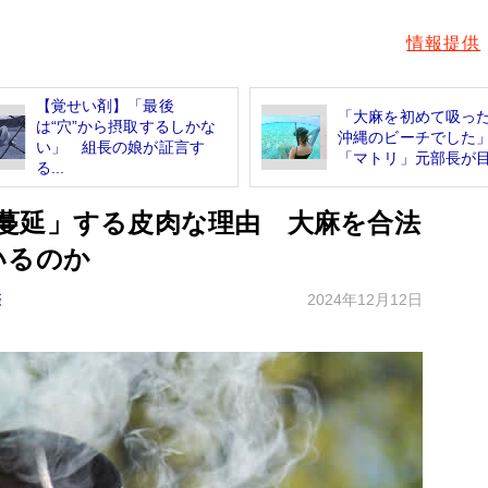
情報提供
【覚せい剤】「最後
「大麻を初めて吸っ
は“穴”から摂取するしかな
沖縄のビーチでし
い」 組長の娘が証言す
「マトリ」元部長が目撃
る...
蔓延」する皮肉な理由 大麻を合法
いるのか
際
2024年12月12日