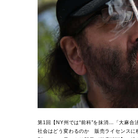
第1回【NY州では“前科”を抹消…「大麻合
社会はどう変わるのか 販売ライセンスに