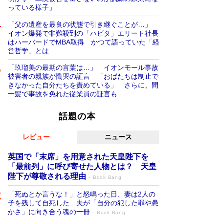
っている様子」
「父の遺産を最良の状態で引き継ぐことが…」
イオン爆発で非難殺到の「ハビタ」エリート社長
はハーバードでMBA取得 かつて語っていた「経
営哲学」とは
「玖瑠美の最期の言葉は…」 イオンモール事故
被害者の親族が慟哭の証言 「おばたちは制止で
きなかった自分たちを責めている」 さらに、間
一髪で事故を免れた従業員の証言も
話題の本
レビュー
ニュース
英国で「末席」を用意された天皇陛下を
「最前列」に呼び寄せた人物とは？ 天皇
陛下が尊敬される理由
Book Bang
「死ぬとか言うな！」と怒鳴った日、妻は2人の
子を残して自死した…夫が「自分の犯した罪や愚
かさ」に向き合う魂の一冊
Book Bang