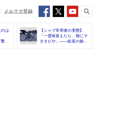
メルマガ登録
たのは
【シャブ常用者の実態】
た」
「一度味覚えたら、猫にマ
...
タタビや」――組長の娘...