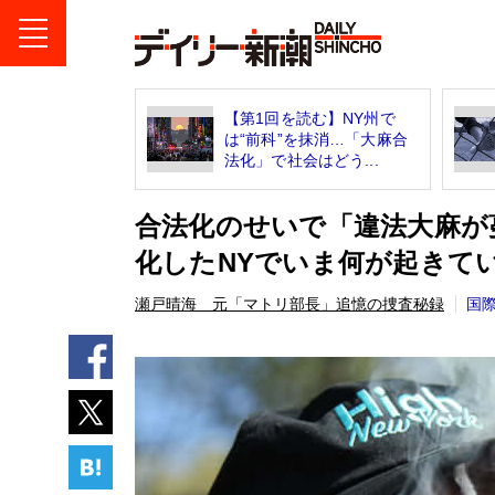
【第1回を読む】NY州で
は“前科”を抹消…「大麻合
法化」で社会はどう...
合法化のせいで「違法大麻が
化したNYでいま何が起きて
瀬戸晴海 元「マトリ部長」追憶の捜査秘録
国