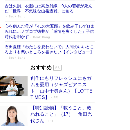
舌は欠損、衣服には高放射線…9人の若者が死ん
だ「世界一不気味な山岳遭難」に迫る
Book Bang
心を病んだ母が「4Lの大五郎」を飲み干しゲロま
みれに…ノブコブ徳井が「感情を失くした」子供
時代を明かす
Book Bang
石田夏穂『わたしを庇わないで』人間のいいとこ
ろよりも悪いところを書きたい【インタビュー】
Book Bang
73歳でも働くしかない 「老後レス時代」
おすすめ
に交通誘導員の独白が話題
Book Bang
創作にもリフレッシュにもガ
「なんで？ そんな馬鹿な……」90歳になった作
ムを愛用（ジャズピアニス
家・阿刀田高さんが、ひとり暮らしの生活を明か
ト 山中千尋さん）【LOTTE
す
Book Bang
TIMES】
PR
追悼・東野圭吾さん 週間ベストセラーランキン
【特別読物】「救うこと、救
グに『容疑者Xの献身』『白夜行』など代表作が
われること」（17） 角田光
並ぶ［文庫ベストセラー］
Book Bang
代さん
PR
和田秀樹の70代、80代向け新書がベスト3を独
占 上半期1位にも選出［新書ベストセラー］