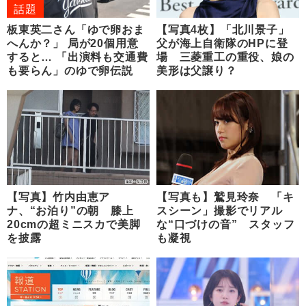
話題
板東英二さん「ゆで卵おま
【写真4枚】「北川景子」
へんか？」 局が20個用意
父が海上自衛隊のHPに登
すると… 「出演料も交通費
場 三菱重工の重役、娘の
も要らん」のゆで卵伝説
美形は父譲り？
【写真】竹内由恵ア
【写真も】鷲見玲奈 「キ
ナ、“お泊り”の朝 膝上
スシーン」撮影でリアル
20cmの超ミニスカで美脚
な“口づけの音” スタッフ
を披露
も凝視