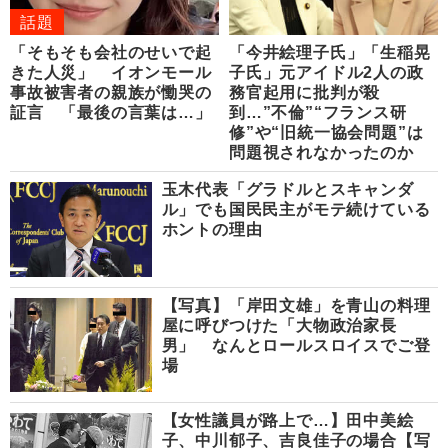
話題
「そもそも会社のせいで起
「今井絵理子氏」「生稲晃
きた人災」 イオンモール
子氏」元アイドル2人の政
事故被害者の親族が慟哭の
務官起用に批判が殺
証言 「最後の言葉は…」
到…”不倫”“フランス研
修”や“旧統一協会問題”は
問題視されなかったのか
玉木代表「グラドルとスキャンダ
ル」でも国民民主がモテ続けている
ホントの理由
【写真】「岸田文雄」を青山の料理
屋に呼びつけた「大物政治家長
男」 なんとロールスロイスでご登
場
【女性議員が路上で…】田中美絵
子、中川郁子、吉良佳子の場合【写