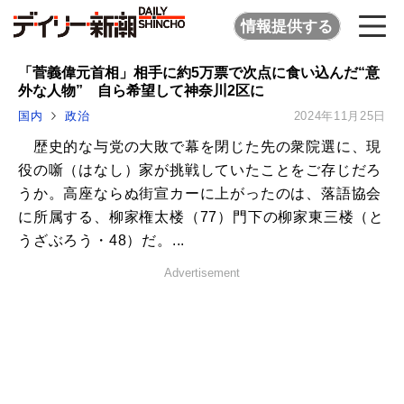
情報提供する
「菅義偉元首相」相手に約5万票で次点に食い込んだ“意
外な人物” 自ら希望して神奈川2区に
国内
政治
2024年11月25日
歴史的な与党の大敗で幕を閉じた先の衆院選に、現
役の噺（はなし）家が挑戦していたことをご存じだろ
うか。高座ならぬ街宣カーに上がったのは、落語協会
に所属する、柳家権太楼（77）門下の柳家東三楼（と
うざぶろう・48）だ。...
Advertisement