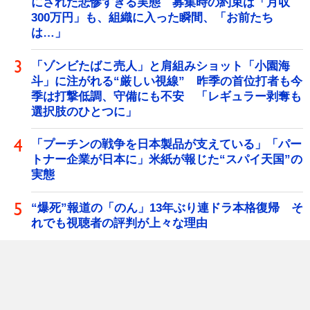
にされた悲惨すぎる実態 募集時の約束は「月収
300万円」も、組織に入った瞬間、「お前たち
は…」
「ゾンビたばこ売人」と肩組みショット「小園海
斗」に注がれる“厳しい視線” 昨季の首位打者も今
季は打撃低調、守備にも不安 「レギュラー剥奪も
選択肢のひとつに」
「プーチンの戦争を日本製品が支えている」「パー
トナー企業が日本に」米紙が報じた“スパイ天国”の
実態
“爆死”報道の「のん」13年ぶり連ドラ本格復帰 そ
れでも視聴者の評判が上々な理由