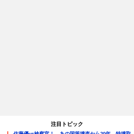
注目トピック
佐藤優vs検察官！ あの国策捜査から20年、特捜取