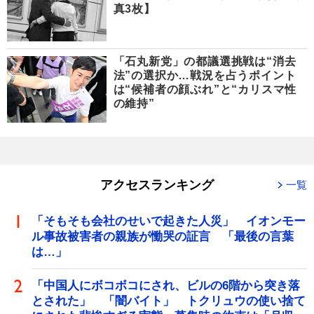
真3枚】
「石丸新党」の都議選挑戦は“消去
法”の選択か…戦況を占うポイント
は“候補者の顔ぶれ”と“カリスマ性
の維持”
アクセスランキング
一覧
「そもそも会社のせいで起きた人災」 イオンモー
ル事故被害者の親族が慟哭の証言 「最後の言葉
は…」
「中国人にボコボコにされ、ビルの6階から突き落
とされた」 「闇バイト」 トクリュウの使い捨て