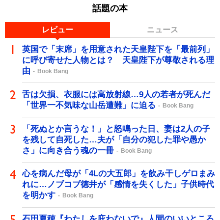
話題の本
レビュー
ニュース
英国で「末席」を用意された天皇陛下を「最前列」
に呼び寄せた人物とは？ 天皇陛下が尊敬される理
由
Book Bang
舌は欠損、衣服には高放射線…9人の若者が死んだ
「世界一不気味な山岳遭難」に迫る
Book Bang
「死ぬとか言うな！」と怒鳴った日、妻は2人の子
を残して自死した…夫が「自分の犯した罪や愚か
さ」に向き合う魂の一冊
Book Bang
心を病んだ母が「4Lの大五郎」を飲み干しゲロまみ
れに…ノブコブ徳井が「感情を失くした」子供時代
を明かす
Book Bang
石田夏穂『わたしを庇わないで』人間のいいところ