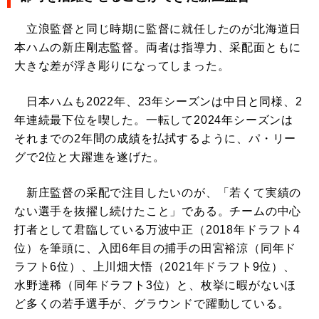
立浪監督と同じ時期に監督に就任したのが北海道日
本ハムの新庄剛志監督。両者は指導力、采配面ともに
大きな差が浮き彫りになってしまった。
日本ハムも2022年、23年シーズンは中日と同様、2
年連続最下位を喫した。一転して2024年シーズンは
それまでの2年間の成績を払拭するように、パ・リー
グで2位と大躍進を遂げた。
新庄監督の采配で注目したいのが、「若くて実績の
ない選手を抜擢し続けたこと」である。チームの中心
打者として君臨している万波中正（2018年ドラフト4
位）を筆頭に、入団6年目の捕手の田宮裕涼（同年ド
ラフト6位）、上川畑大悟（2021年ドラフト9位）、
水野達稀（同年ドラフト3位）と、枚挙に暇がないほ
ど多くの若手選手が、グラウンドで躍動している。