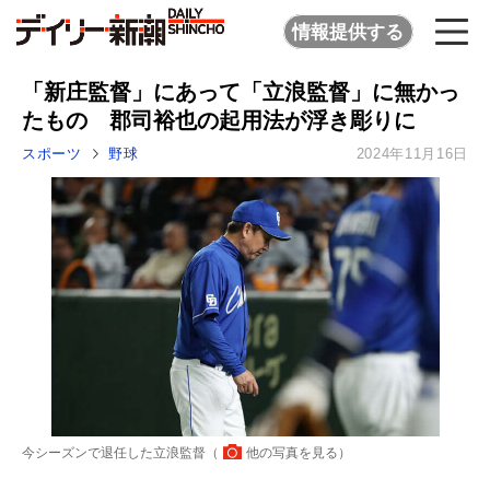
情報提供する
「新庄監督」にあって「立浪監督」に無かっ
たもの 郡司裕也の起用法が浮き彫りに
スポーツ
野球
2024年11月16日
今シーズンで退任した立浪監督（
他の写真を見る
）