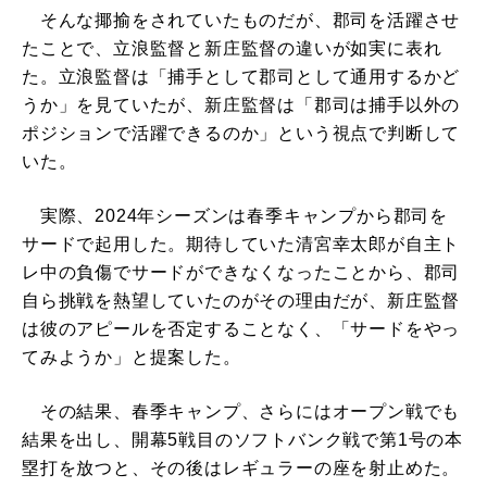
そんな揶揄をされていたものだが、郡司を活躍させ
たことで、立浪監督と新庄監督の違いが如実に表れ
た。立浪監督は「捕手として郡司として通用するかど
うか」を見ていたが、新庄監督は「郡司は捕手以外の
ポジションで活躍できるのか」という視点で判断して
いた。
実際、2024年シーズンは春季キャンプから郡司を
サードで起用した。期待していた清宮幸太郎が自主ト
レ中の負傷でサードができなくなったことから、郡司
自ら挑戦を熱望していたのがその理由だが、新庄監督
は彼のアピールを否定することなく、「サードをやっ
てみようか」と提案した。
その結果、春季キャンプ、さらにはオープン戦でも
結果を出し、開幕5戦目のソフトバンク戦で第1号の本
塁打を放つと、その後はレギュラーの座を射止めた。