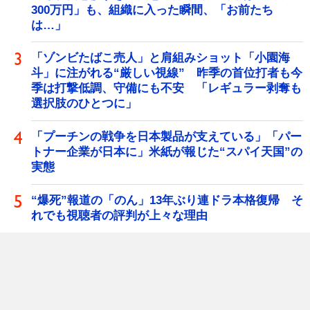
300万円」も、組織に入った瞬間、「お前たち
は…」
「ゾンビたばこ売人」と肩組みショット「小園海
斗」に注がれる“厳しい視線” 昨季の首位打者も今
季は打撃低調、守備にも不安 「レギュラー剥奪も
選択肢のひとつに」
「プーチンの戦争を日本製品が支えている」「パー
トナー企業が日本に」米紙が報じた“スパイ天国”の
実態
“爆死”報道の「のん」13年ぶり連ドラ本格復帰 そ
れでも視聴者の評判が上々な理由