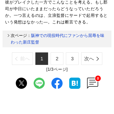
彼がブレイクした一方でこんなことを考える。もし郡
司が中日にいたままだったらどうなっていただろう
か。一つ言えるのは、立浪監督にサードで起用すると
いう発想はなかった―。これは断言できる。
次ページ：
阪神での現役時代にファンから屈辱を味
わった新庄監督
前へ
1
2
3
次へ
[1/3ページ]
0