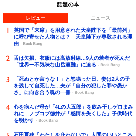
話題の本
レビュー
ニュース
英国で「末席」を用意された天皇陛下を「最前列」
に呼び寄せた人物とは？ 天皇陛下が尊敬される理
由
Book Bang
舌は欠損、衣服には高放射線…9人の若者が死んだ
「世界一不気味な山岳遭難」に迫る
Book Bang
「死ぬとか言うな！」と怒鳴った日、妻は2人の子
を残して自死した…夫が「自分の犯した罪や愚か
さ」に向き合う魂の一冊
Book Bang
心を病んだ母が「4Lの大五郎」を飲み干しゲロまみ
れに…ノブコブ徳井が「感情を失くした」子供時代
を明かす
Book Bang
石田夏穂『わたしを庇わないで』人間のいいところ