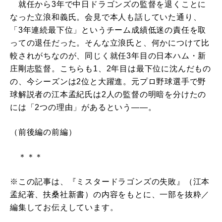
就任から3年で中日ドラゴンズの監督を退くことに
なった立浪和義氏。会見で本人も話していた通り、
「3年連続最下位」というチーム成績低迷の責任を取
っての退任だった。そんな立浪氏と、何かにつけて比
較されがちなのが、同じく就任3年目の日本ハム・新
庄剛志監督。こちらも1、2年目は最下位に沈んだもの
の、今シーズンは2位と大躍進。元プロ野球選手で野
球解説者の江本孟紀氏は2人の監督の明暗を分けたの
には「2つの理由」があるという――。
（前後編の前編）
＊＊＊
※この記事は、『ミスタードラゴンズの失敗』（江本
孟紀著、扶桑社新書）の内容をもとに、一部を抜粋／
編集してお伝えしています。