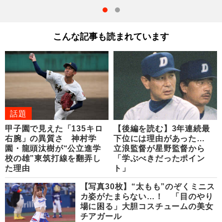
こんな記事も読まれています
話題
甲子園で見えた「135キロ
【後編を読む】3年連続最
右腕」の異質さ 神村学
下位には理由があった…
園・龍頭汰樹が“公立進学
立浪監督が星野監督から
校の雄”東筑打線を翻弄し
「学ぶべきだったポイン
た理由
ト」
【写真30枚】“太もも”のぞくミニス
カ姿がたまらない…！ 「目のやり
場に困る」大胆コスチュームの美女
チアガール