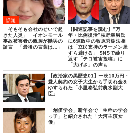
話題
「そもそも会社のせいで起
【関連記事を読む】“万
きた人災」 イオンモール
年・比例復活”枝野幸男氏
事故被害者の親族が慟哭の
に6連敗中の牧原秀樹法相
証言 「最後の言葉は…」
は「立民支持のラーメン屋
すら避ける」 SNSで繰り
返す「テロ被害投稿」に
「大げさ」の声も
【政治家の黒歴史01】一晩10万円・
愛人契約の女子大生から手切れ金を
ゆすられた「小里泰弘前農水副大
臣」
「創価学会」新年会で「生粋の学会
っ子」と紹介された「大河主演女
優」