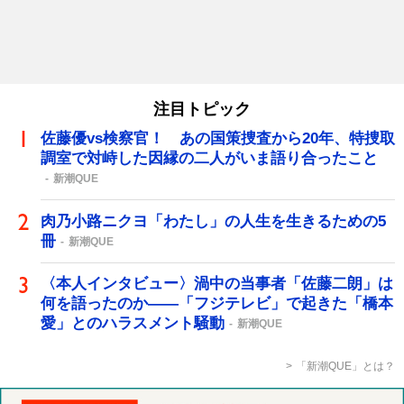
注目トピック
佐藤優vs検察官！ あの国策捜査から20年、特捜取
調室で対峙した因縁の二人がいま語り合ったこと
新潮QUE
肉乃小路ニクヨ「わたし」の人生を生きるための5
冊
新潮QUE
〈本人インタビュー〉渦中の当事者「佐藤二朗」は
何を語ったのか――「フジテレビ」で起きた「橋本
愛」とのハラスメント騒動
新潮QUE
「新潮QUE」とは？