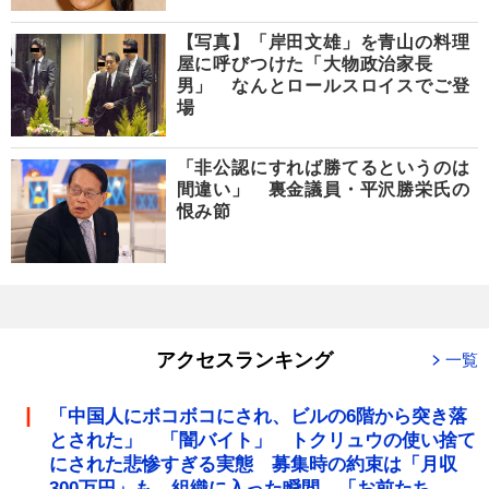
【写真】「岸田文雄」を青山の料理
屋に呼びつけた「大物政治家長
男」 なんとロールスロイスでご登
場
「非公認にすれば勝てるというのは
間違い」 裏金議員・平沢勝栄氏の
恨み節
アクセスランキング
一覧
「中国人にボコボコにされ、ビルの6階から突き落
とされた」 「闇バイト」 トクリュウの使い捨て
にされた悲惨すぎる実態 募集時の約束は「月収
300万円」も、組織に入った瞬間、「お前たち