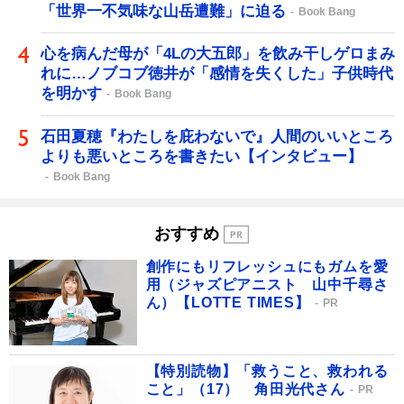
「世界一不気味な山岳遭難」に迫る
Book Bang
心を病んだ母が「4Lの大五郎」を飲み干しゲロまみ
れに…ノブコブ徳井が「感情を失くした」子供時代
を明かす
Book Bang
石田夏穂『わたしを庇わないで』人間のいいところ
よりも悪いところを書きたい【インタビュー】
Book Bang
おすすめ
創作にもリフレッシュにもガムを愛
用（ジャズピアニスト 山中千尋さ
ん）【LOTTE TIMES】
PR
【特別読物】「救うこと、救われる
こと」（17） 角田光代さん
PR