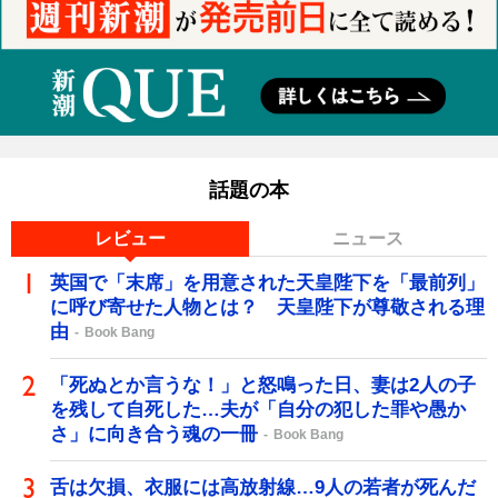
話題の本
レビュー
ニュース
英国で「末席」を用意された天皇陛下を「最前列」
に呼び寄せた人物とは？ 天皇陛下が尊敬される理
由
Book Bang
「死ぬとか言うな！」と怒鳴った日、妻は2人の子
を残して自死した…夫が「自分の犯した罪や愚か
さ」に向き合う魂の一冊
Book Bang
舌は欠損、衣服には高放射線…9人の若者が死んだ