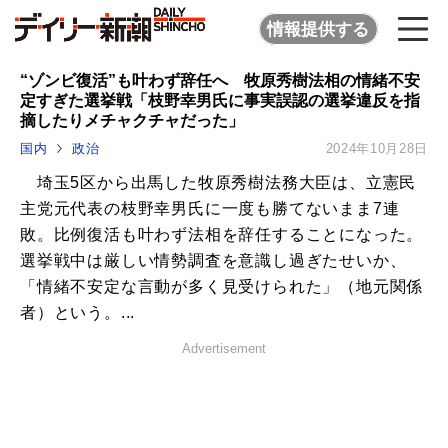
情報提供する
“ゾンビ復活”も叶わず辞任へ 牧原秀樹法相の情緒不安
定すぎた選挙戦「枝野幸男氏に事実誤認の選挙違反を指
摘したりメチャクチャだった」
国内
政治
2024年10月28日
埼玉5区から出馬した牧原秀樹法務大臣は、立憲民
主党元代表の枝野幸男氏に一度も勝てないまま7連
敗。比例復活も叶わず法相を辞任することになった。
選挙戦中は厳しい情勢調査を意識し過ぎたせいか、
「情緒不安定な言動が多く見受けられた」（地元関係
者）という。...
Advertisement