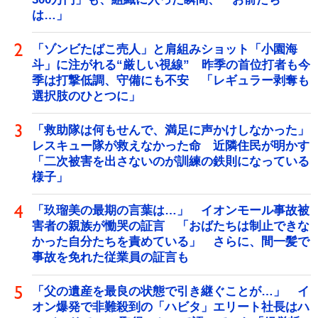
は…」
「ゾンビたばこ売人」と肩組みショット「小園海
斗」に注がれる“厳しい視線” 昨季の首位打者も今
季は打撃低調、守備にも不安 「レギュラー剥奪も
選択肢のひとつに」
「救助隊は何もせんで、満足に声かけしなかった」
レスキュー隊が救えなかった命 近隣住民が明かす
「二次被害を出さないのが訓練の鉄則になっている
様子」
「玖瑠美の最期の言葉は…」 イオンモール事故被
害者の親族が慟哭の証言 「おばたちは制止できな
かった自分たちを責めている」 さらに、間一髪で
事故を免れた従業員の証言も
「父の遺産を最良の状態で引き継ぐことが…」 イ
オン爆発で非難殺到の「ハビタ」エリート社長はハ