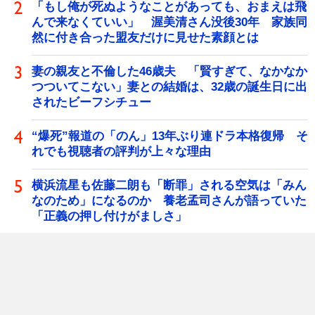
「もし俺が死ぬようなことがあっても、おまえは飛
んで来なくていい」 渥美清さん没後30年 家族同
然に付き合った盟友だけに見せた素顔とは
妻の親友と不倫した46歳夫 「賢すぎて、なかなか
つついてこない」妻との結婚は、32歳の誕生日に出
されたビーフシチュー
“爆死”報道の「のん」13年ぶり連ドラ本格復帰 そ
れでも視聴者の評判が上々な理由
横浜流星も佐藤二朗も「断罪」される空気は「みん
なのため」になるのか 養老孟司さんが語っていた
「正義の押し付けがましさ」