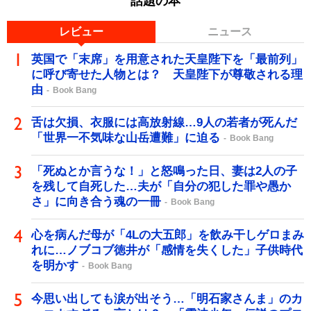
話題の本
レビュー
ニュース
英国で「末席」を用意された天皇陛下を「最前列」
に呼び寄せた人物とは？ 天皇陛下が尊敬される理
由
Book Bang
舌は欠損、衣服には高放射線…9人の若者が死んだ
「世界一不気味な山岳遭難」に迫る
Book Bang
「死ぬとか言うな！」と怒鳴った日、妻は2人の子
を残して自死した…夫が「自分の犯した罪や愚か
さ」に向き合う魂の一冊
Book Bang
心を病んだ母が「4Lの大五郎」を飲み干しゲロまみ
れに…ノブコブ徳井が「感情を失くした」子供時代
を明かす
Book Bang
今思い出しても涙が出そう…「明石家さんま」のカ