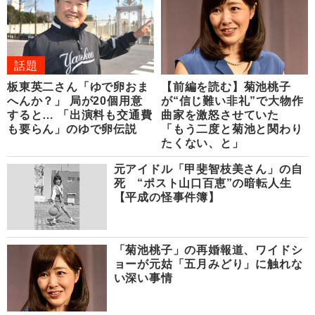
話題
板東英二さん「ゆで卵おま
【前編を読む】菊池桃子
へんか？」 局が20個用意
が“信じ難い非礼”で大物作
すると… 「出演料も交通費
曲家を激怒させていた
も要らん」のゆで卵伝説
「もう二度と菊池と関わり
たくない、と」
元アイドル「甲斐智枝美さん」の自
死 “ポスト山口百恵”の暗転人生
【平成の怪事件簿】
「菊池桃子」の再婚報道、ワイドシ
ョーが元姑「五月みどり」に触れな
い深い事情