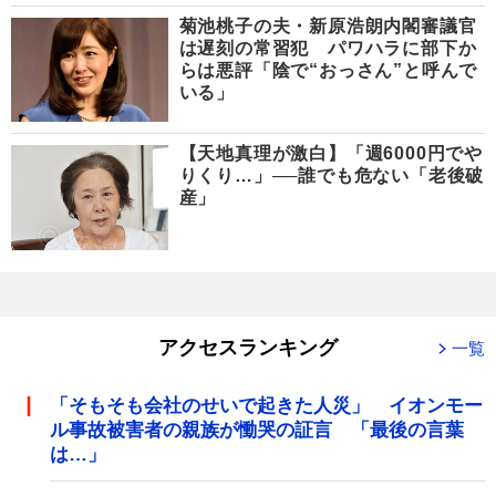
菊池桃子の夫・新原浩朗内閣審議官
は遅刻の常習犯 パワハラに部下か
らは悪評「陰で“おっさん”と呼んで
いる」
【天地真理が激白】「週6000円でや
りくり…」──誰でも危ない「老後破
産」
アクセスランキング
一覧
「そもそも会社のせいで起きた人災」 イオンモー
ル事故被害者の親族が慟哭の証言 「最後の言葉
は…」