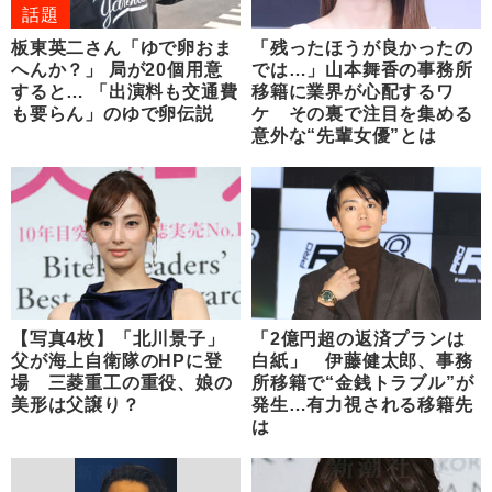
話題
板東英二さん「ゆで卵おま
「残ったほうが良かったの
へんか？」 局が20個用意
では…」山本舞香の事務所
すると… 「出演料も交通費
移籍に業界が心配するワ
も要らん」のゆで卵伝説
ケ その裏で注目を集める
意外な“先輩女優”とは
【写真4枚】「北川景子」
「2億円超の返済プランは
父が海上自衛隊のHPに登
白紙」 伊藤健太郎、事務
場 三菱重工の重役、娘の
所移籍で“金銭トラブル”が
美形は父譲り？
発生…有力視される移籍先
は