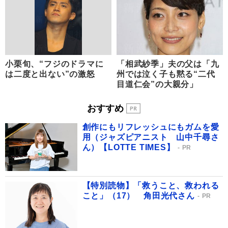
小栗旬、“フジのドラマに
「相武紗季」夫の父は「九
は二度と出ない”の激怒
州では泣く子も黙る“二代
目道仁会”の大親分」
おすすめ
創作にもリフレッシュにもガムを愛
用（ジャズピアニスト 山中千尋さ
ん）【LOTTE TIMES】
PR
【特別読物】「救うこと、救われる
こと」（17） 角田光代さん
PR