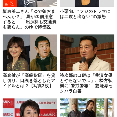
話題
板東英二さん「ゆで卵おま
小栗旬、“フジのドラマに
へんか？」 局が20個用意
は二度と出ない”の激怒
すると… 「出演料も交通費
も要らん」のゆで卵伝説
高倉健が「高級鮨店」を貸
裕次郎の口癖は「共演女優
し切り、口説き落としたア
とやらないで…」、松方弘
イドルとは？【写真3枚】
樹に“警戒警報” 芸能界セ
クハラ白書