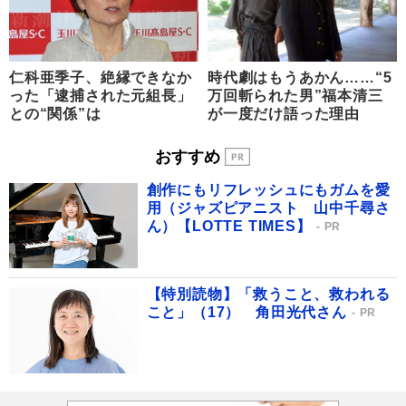
仁科亜季子、絶縁できなか
時代劇はもうあかん……“5
った「逮捕された元組長」
万回斬られた男”福本清三
との“関係”は
が一度だけ語った理由
おすすめ
創作にもリフレッシュにもガムを愛
用（ジャズピアニスト 山中千尋さ
ん）【LOTTE TIMES】
PR
【特別読物】「救うこと、救われる
こと」（17） 角田光代さん
PR