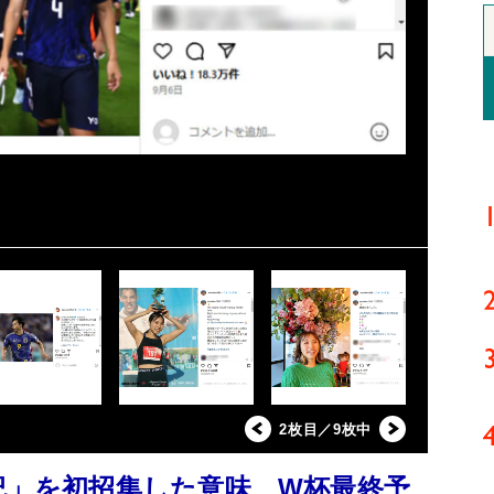
2枚目／9枚中
紀」を初招集した意味 W杯最終予