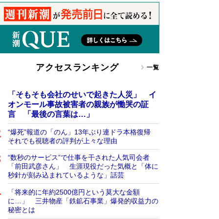
アクセスランキング
一覧
「そもそも会社のせいで起きた人災」 イ
オンモール事故被害者の親族が慟哭の証
言 「最後の言葉は…」
“爆死”報道の「のん」13年ぶり連ドラ本格復帰
それでも視聴者の評判が上々な理由
“数秒のサービス”で仕事を干された人気司会者
「前田武彦さん」 生涯現役だった気概と「体に
秒針が刻み込まれているような」話芸
「将来的に年約2500億円という莫大な金額
に…」 三井物産「鉄鉱石事業」爆発的収益力の
秘密とは