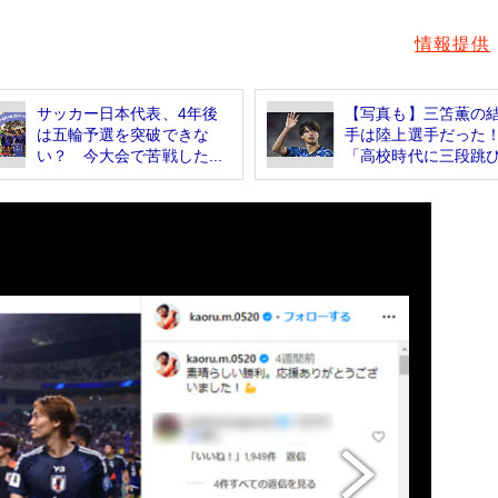
情報提供
サッカー日本代表、4年後
【写真も】三笘薫の
は五輪予選を突破できな
手は陸上選手だっ
い？ 今大会で苦戦した...
「高校時代に三段跳びで