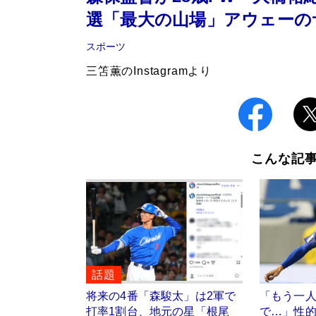
選「最大の山場」アウェーの
スポーツ
三笘薫のInstagramより
こんな記
話題
将来の4番「森駿太」は2軍で
「もう一
打率1割台、地元の星「根尾
で…」性