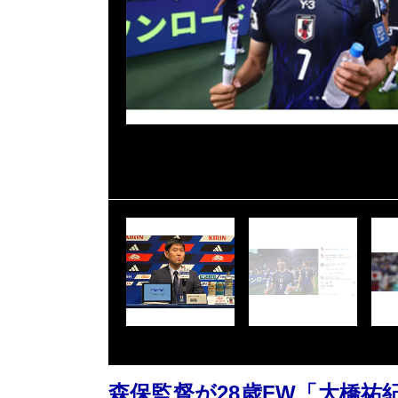
森保監督が28歳FW「大橋祐