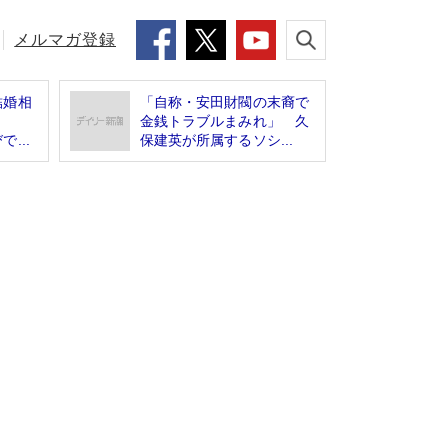
メルマガ登録
結婚相
「自称・安田財閥の末裔で
た！
金銭トラブルまみれ」 久
...
保建英が所属するソシ...