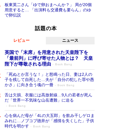
板東英二さん「ゆで卵おまへんか？」 局が20個
用意すると… 「出演料も交通費も要らん」のゆ
で卵伝説
話題の本
レビュー
ニュース
英国で「末席」を用意された天皇陛下を
「最前列」に呼び寄せた人物とは？ 天皇
陛下が尊敬される理由
Book Bang
「死ぬとか言うな！」と怒鳴った日、妻は2人の
子を残して自死した…夫が「自分の犯した罪や愚
かさ」に向き合う魂の一冊
Book Bang
舌は欠損、衣服には高放射線…9人の若者が死ん
だ「世界一不気味な山岳遭難」に迫る
Book Bang
心を病んだ母が「4Lの大五郎」を飲み干しゲロま
みれに…ノブコブ徳井が「感情を失くした」子供
時代を明かす
Book Bang