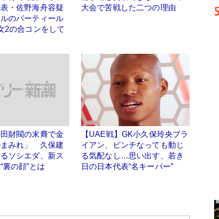
代表・佐野海舟容疑
大会で苦戦した二つの理由
テルのパーティール
女2の合コンをして
安田財閥の末裔で金
【UAE戦】GK小久保玲央ブラ
ルまみれ」 久保建
イアン、ピンチなっても動じ
するソシエダ、新ス
る気配なし…思い出す、若き
“裏の顔”とは
日の日本代表“名キーパー”