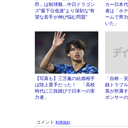
昂」は制球難…中日ドラゴン
カー日本
ズ“最下位低迷”より深刻な“有
者は「ホ
望な若手が伸び悩む問題”
ームで男3
いた」
【写真も】三笘薫の結婚相手
「自称・
は陸上選手だった！ 「高校
銭トラブ
時代に三段跳びで日本一の実
英が所属
力者」
ポンサーの