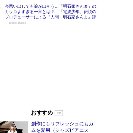
今思い出しても涙が出そう…「明石家さんま」の
カッコよすぎる一言とは？ 「電波少年」伝説の
プロデューサーによる『人間・明石家さんま』評
Book Bang
「宇宙兄弟」最終46巻がベストセラー1
位 宇宙開発への関心を押し上げた18年の
物語に幕 特装版には「宇宙で描かれたマ
ンガ」も収録
Book Bang
美輪明宏 晩年の回答を集めた『ほほえんで生き
るための人生相談』がランクイン［エンターテイ
メントベストセラー］
Book Bang
「『火垂るの墓』は、大嘘である」原作者が抱き
続けた“自責の念”とは…「自己憐憫は描きたくな
い」監督が徹底的にこだわったこと（後編） #
戦争の記憶
Book Bang
東野圭吾、伊坂幸太郎の人気シリーズ最新作どち
おすすめ
らも文庫化 映画化された直木賞受賞作もランク
イン［文庫ベストセラー］
Book Bang
創作にもリフレッシュにもガ
皇室はなぜ世界から尊敬されているのか？ 「天
ムを愛用（ジャズピアニス