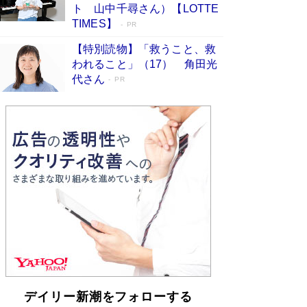
皇陛下はお元気でおられるか」がサウジ国王の第
ト 山中千尋さん）【LOTTE
一声になる理由
Book Bang
TIMES】
PR
【特別読物】「救うこと、救
われること」（17） 角田光
代さん
PR
デイリー新潮をフォローする