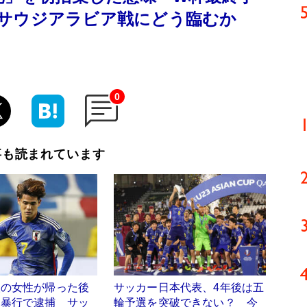
サウジアラビア戦にどう臨むか
0
事も読まれています
人の女性が帰った後
サッカー日本代表、4年後は五
的暴行で逮捕 サッ
輪予選を突破できない？ 今