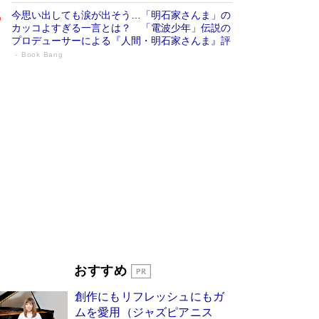
今思い出しても涙が出そう…「明石家さんま」の
カッコよすぎる一言とは？ 「電波少年」伝説の
プロデューサーによる『人間・明石家さんま』評
Book Bang
「宇宙兄弟」最終46巻がベストセラー1
位 宇宙開発への関心を押し上げた18年の
物語に幕 特装版には「宇宙で描かれたマ
ンガ」も収録
Book Bang
美輪明宏 晩年の回答を集めた『ほほえんで生き
るための人生相談』がランクイン［エンターテイ
メントベストセラー］
Book Bang
「『火垂るの墓』は、大嘘である」原作者が抱き
続けた“自責の念”とは…「自己憐憫は描きたくな
い」監督が徹底的にこだわったこと（後編） #
戦争の記憶
Book Bang
東野圭吾、伊坂幸太郎の人気シリーズ最新作どち
おすすめ
らも文庫化 映画化された直木賞受賞作もランク
イン［文庫ベストセラー］
Book Bang
創作にもリフレッシュにもガ
皇室はなぜ世界から尊敬されているのか？ 「天
ムを愛用（ジャズピアニス