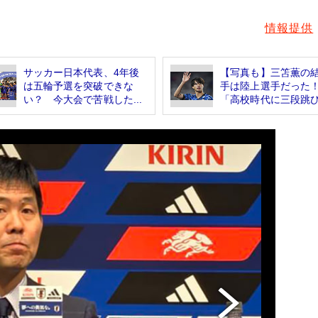
情報提供
サッカー日本代表、4年後
【写真も】三笘薫の
は五輪予選を突破できな
手は陸上選手だっ
い？ 今大会で苦戦した...
「高校時代に三段跳びで