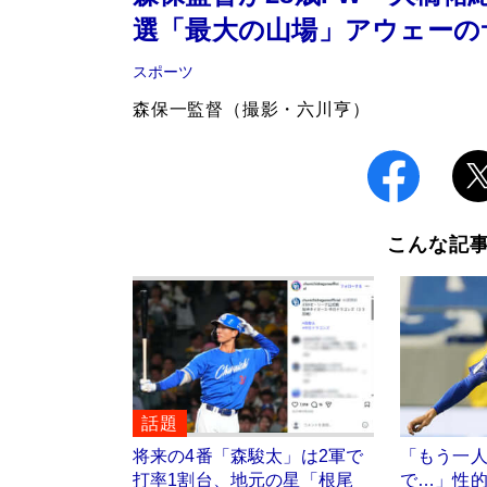
選「最大の山場」アウェーの
スポーツ
森保一監督（撮影・六川亨）
こんな記
話題
将来の4番「森駿太」は2軍で
「もう一
打率1割台、地元の星「根尾
で…」性