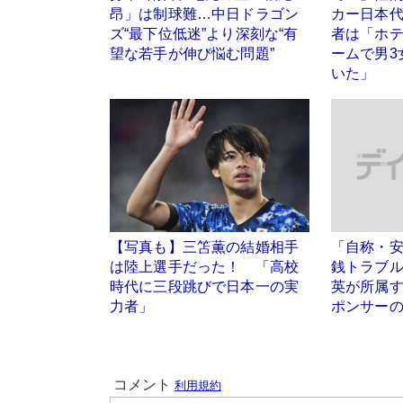
昂」は制球難…中日ドラゴン
カー日本
ズ“最下位低迷”より深刻な“有
者は「ホ
望な若手が伸び悩む問題”
ームで男3
いた」
【写真も】三笘薫の結婚相手
「自称・
は陸上選手だった！ 「高校
銭トラブ
時代に三段跳びで日本一の実
英が所属
力者」
ポンサーの