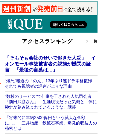
アクセスランキング
一覧
「そもそも会社のせいで起きた人災」 イ
オンモール事故被害者の親族が慟哭の証
言 「最後の言葉は…」
“爆死”報道の「のん」13年ぶり連ドラ本格復帰
それでも視聴者の評判が上々な理由
“数秒のサービス”で仕事を干された人気司会者
「前田武彦さん」 生涯現役だった気概と「体に
秒針が刻み込まれているような」話芸
「将来的に年約2500億円という莫大な金額
に…」 三井物産「鉄鉱石事業」爆発的収益力の
秘密とは