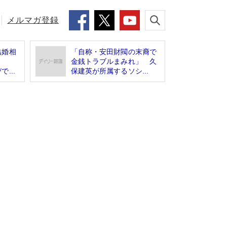
メルマガ登録
結婚相
「自称・安田財閥の末裔で
た！
金銭トラブルまみれ」 久
...
保建英が所属するソシ...