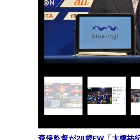
森保監督が28歳FW「大橋祐