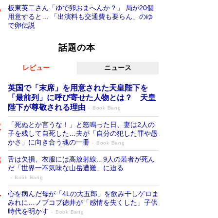
板東英二さん「ゆで卵おまへんか？」 局が20個
用意すると… 「出演料も交通費も要らん」のゆ
で卵伝説
話題の本
レビュー
ニュース
英国で「末席」を用意された天皇陛下を
「最前列」に呼び寄せた人物とは？ 天皇
陛下が尊敬される理由
Book Bang
「死ぬとか言うな！」と怒鳴った日、妻は2人の
子を残して自死した…夫が「自分の犯した罪や愚
かさ」に向き合う魂の一冊
Book Bang
舌は欠損、衣服には高放射線…9人の若者が死ん
だ「世界一不気味な山岳遭難」に迫る
Book Bang
心を病んだ母が「4Lの大五郎」を飲み干しゲロま
みれに…ノブコブ徳井が「感情を失くした」子供
時代を明かす
Book Bang