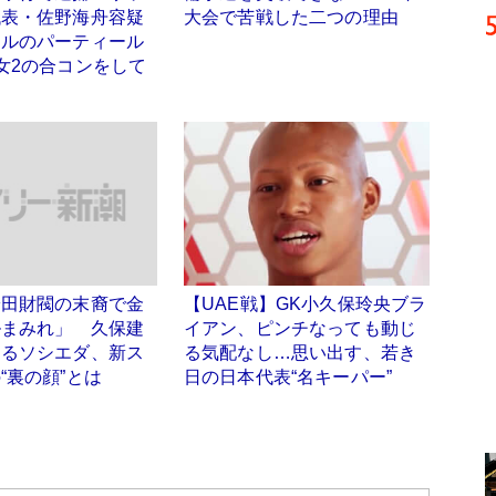
代表・佐野海舟容疑
大会で苦戦した二つの理由
テルのパーティール
女2の合コンをして
安田財閥の末裔で金
【UAE戦】GK小久保玲央ブラ
ルまみれ」 久保建
イアン、ピンチなっても動じ
するソシエダ、新ス
る気配なし…思い出す、若き
“裏の顔”とは
日の日本代表“名キーパー”