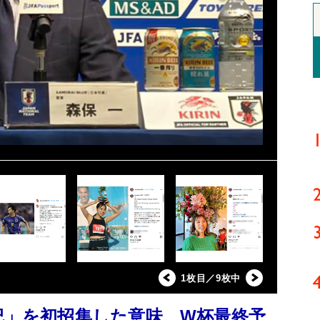
1枚目／9枚中
紀」を初招集した意味 W杯最終予