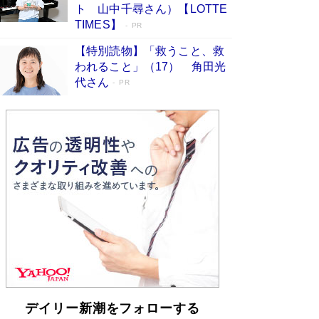
皇陛下はお元気でおられるか」がサウジ国王の第
ト 山中千尋さん）【LOTTE
一声になる理由
Book Bang
TIMES】
PR
【特別読物】「救うこと、救
われること」（17） 角田光
代さん
PR
デイリー新潮をフォローする