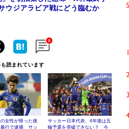
サウジアラビア戦にどう臨むか
0
事も読まれています
人の女性が帰った後
サッカー日本代表、4年後は五
的暴行で逮捕 サッ
輪予選を突破できない？ 今