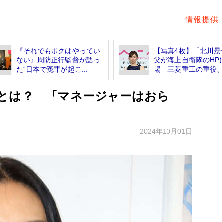
情報提供
『それでもボクはやってい
【写真4枚】「北川景
ない』周防正行監督が語っ
父が海上自衛隊のHP
た“日本で冤罪が起こ...
場 三菱重工の重役、.
とは？ 「マネージャーはおら
2024年10月01日