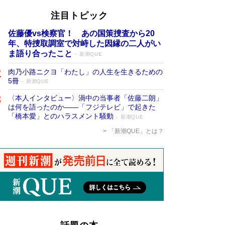
注目トピック
佐藤優vs検察官！ あの国策捜査から20
年、特捜取調室で対峙した因縁の二人がい
ま語り合ったこと
新潮QUE
肉乃小路ニクヨ「わたし」の人生を生きるための
5冊
新潮QUE
〈本人インタビュー〉渦中の当事者「佐藤二朗」
は何を語ったのか――「フジテレビ」で起きた
「橋本愛」とのハラスメント騒動
新潮QUE
「新潮QUE」とは？