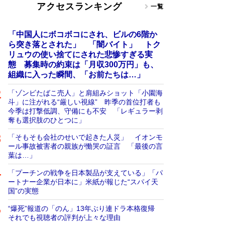
アクセスランキング
一覧
「中国人にボコボコにされ、ビルの6階か
ら突き落とされた」 「闇バイト」 トク
リュウの使い捨てにされた悲惨すぎる実
態 募集時の約束は「月収300万円」も、
組織に入った瞬間、「お前たちは…」
「ゾンビたばこ売人」と肩組みショット「小園海
斗」に注がれる“厳しい視線” 昨季の首位打者も
今季は打撃低調、守備にも不安 「レギュラー剥
奪も選択肢のひとつに」
「そもそも会社のせいで起きた人災」 イオンモ
ール事故被害者の親族が慟哭の証言 「最後の言
葉は…」
「プーチンの戦争を日本製品が支えている」「パ
ートナー企業が日本に」米紙が報じた“スパイ天
国”の実態
“爆死”報道の「のん」13年ぶり連ドラ本格復帰
それでも視聴者の評判が上々な理由