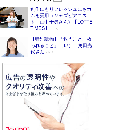
びる」俳優・高嶋政伸が家族に教わっ
創作にもリフレッシュにもガ
た“人を育てるコツ”…芸への考え方を明か
ムを愛用（ジャズピアニス
す
Book Bang
ト 山中千尋さん）【LOTTE
「『火垂るの墓』は、大嘘である」原作者が抱き
TIMES】
PR
続けた“自責の念”とは…「自己憐憫は描きたくな
い」監督が徹底的にこだわったこと（後編） #
【特別読物】「救うこと、救
戦争の記憶
Book Bang
われること」（17） 角田光
代さん
美輪明宏 晩年の回答を集めた『ほほえんで生き
PR
るための人生相談』がランクイン［エンターテイ
メントベストセラー］
Book Bang
「宇宙兄弟」最終46巻がベストセラー1位 宇宙
開発への関心を押し上げた18年の物語に幕 特装
版には「宇宙で描かれたマンガ」も収録
Book Bang
「不意に涙が出そうに…」高嶋政伸が明かし
た“13歳の娘を暴行する役”への葛藤 インティマ
シーコーディネーターに支えられたNHK『大奥』
の裏側
Book Bang