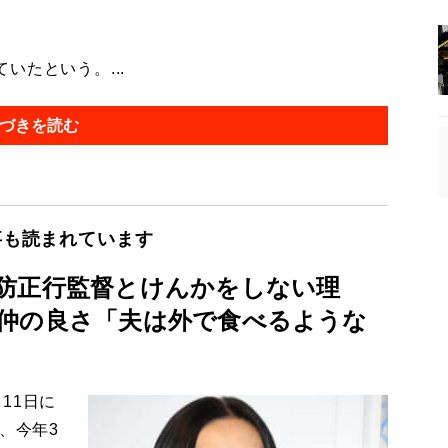
たという。...
づきを読む
事も読まれています
防正行監督とけんかをしない理
仲の良さ「夫は外で食べるような
11日に
、今年3