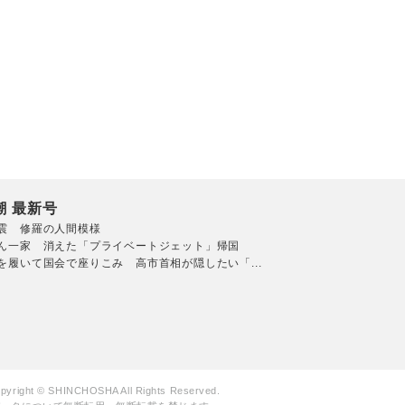
潮 最新号
震 修羅の人間模様
ん一家 消えた「プライベートジェット」帰国
を履いて国会で座りこみ 高市首相が隠したい「...
pyright © SHINCHOSHA All Rights Reserved.