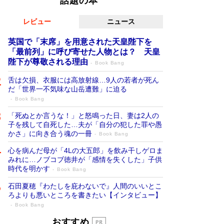
話題の本
レビュー
ニュース
英国で「末席」を用意された天皇陛下を
「最前列」に呼び寄せた人物とは？ 天皇
陛下が尊敬される理由
Book Bang
舌は欠損、衣服には高放射線…9人の若者が死ん
だ「世界一不気味な山岳遭難」に迫る
Book Bang
「死ぬとか言うな！」と怒鳴った日、妻は2人の
子を残して自死した…夫が「自分の犯した罪や愚
かさ」に向き合う魂の一冊
Book Bang
心を病んだ母が「4Lの大五郎」を飲み干しゲロま
みれに…ノブコブ徳井が「感情を失くした」子供
時代を明かす
Book Bang
石田夏穂『わたしを庇わないで』人間のいいとこ
ろよりも悪いところを書きたい【インタビュー】
Book Bang
「叱って伸びるやつは、褒めたらもっと伸
おすすめ