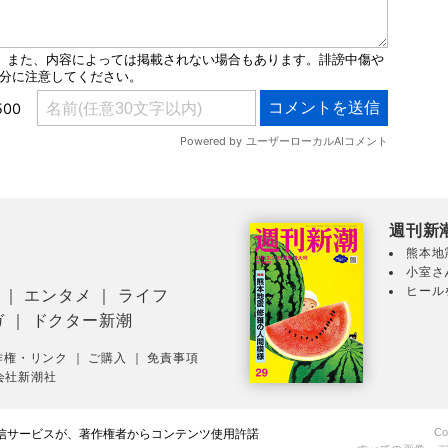
週刊新
熊本地
小室さ
ヒール
｜
エンタメ
｜
ライフ
ガ
｜
ドクター新潮
作権・リンク
｜
ご購入
｜
免責事項
会社新潮社
Co
配信サービスが、著作権者からコンテンツ使用許諾