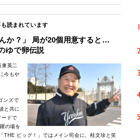
事も読まれています
んか？」 局が20個用意すると…
のゆで卵伝説
板東英二
に今もや
ゴンズで
績と共に
ソードで
活躍の場を
「THE ビッグ！」ではメイン司会に。桂文珍と笑