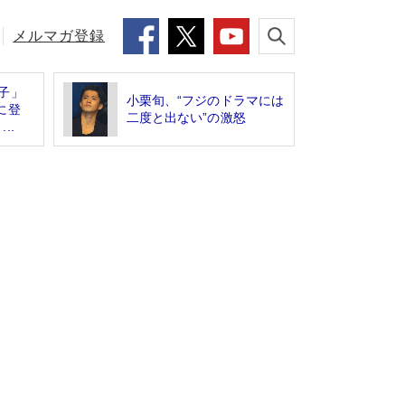
メルマガ登録
子」
小栗旬、“フジのドラマには
に登
二度と出ない”の激怒
..