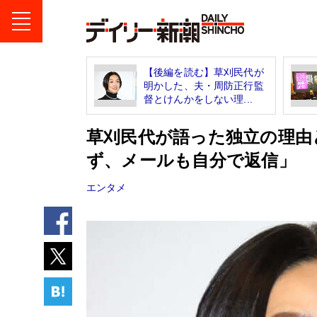
【後編を読む】草刈民代が
明かした、夫・周防正行監
督とけんかをしない理...
草刈民代が語った独立の理由
ず、メールも自分で返信」
エンタメ