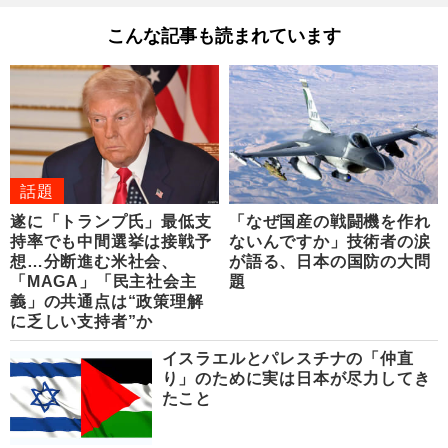
こんな記事も読まれています
話題
遂に「トランプ氏」最低支
「なぜ国産の戦闘機を作れ
持率でも中間選挙は接戦予
ないんですか」技術者の涙
想…分断進む米社会、
が語る、日本の国防の大問
「MAGA」「民主社会主
題
義」の共通点は“政策理解
に乏しい支持者”か
イスラエルとパレスチナの「仲直
り」のために実は日本が尽力してき
たこと