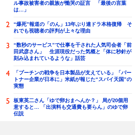
ル事故被害者の親族が慟哭の証言 「最後の言葉
は…」
“爆死”報道の「のん」13年ぶり連ドラ本格復帰 そ
れでも視聴者の評判が上々な理由
“数秒のサービス”で仕事を干された人気司会者「前
田武彦さん」 生涯現役だった気概と「体に秒針が
刻み込まれているような」話芸
「プーチンの戦争を日本製品が支えている」「パー
トナー企業が日本に」米紙が報じた“スパイ天国”の
実態
板東英二さん「ゆで卵おまへんか？」 局が20個用
意すると… 「出演料も交通費も要らん」のゆで卵
伝説