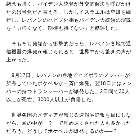
懸念も強く、バイデン大統領が外交的解決を呼びかけ
たのは当然だと言える。しかしイスラエルは空爆を続
行し、レバノンのハビブ外相もバイデン大統領の演説
を「力強くなく、期待も持てない」と酷評した。
そもそも発端から衝撃的だった。レバノン各地で通
信機器の爆発が報じられると、世界中から驚きの声が
上がった。
9月17日、レバノンの各地でヒズボラのメンバーが
所有していたポケベルが一斉に爆発。翌18日にはメン
バーの持つトランシーバーが爆発した。2日間で30人
以上が死亡、3000人以上が負傷した。
世界各国のメディアが報じる速報や詳報を目にしな
がら、頭の中が「？」で埋め尽くされた人も多かった
だろう。どうしてポケベルが爆発するのか──？