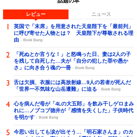
話題の本
レビュー
ニュース
英国で「末席」を用意された天皇陛下を「最前列」
に呼び寄せた人物とは？ 天皇陛下が尊敬される理
由
Book Bang
「死ぬとか言うな！」と怒鳴った日、妻は2人の子
を残して自死した…夫が「自分の犯した罪や愚か
さ」に向き合う魂の一冊
Book Bang
舌は欠損、衣服には高放射線…9人の若者が死んだ
「世界一不気味な山岳遭難」に迫る
Book Bang
心を病んだ母が「4Lの大五郎」を飲み干しゲロまみ
れに…ノブコブ徳井が「感情を失くした」子供時代
を明かす
Book Bang
今思い出しても涙が出そう…「明石家さんま」のカ