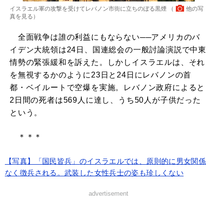
イスラエル軍の攻撃を受けてレバノン市街に立ちのぼる黒煙 （
他の写
真を見る
）
全面戦争は誰の利益にもならない──アメリカのバ
イデン大統領は24日、国連総会の一般討論演説で中東
情勢の緊張緩和を訴えた。しかしイスラエルは、それ
を無視するかのように23日と24日にレバノンの首
都・ベイルートで空爆を実施。レバノン政府によると
2日間の死者は569人に達し、うち50人が子供だった
という。
＊＊＊
【写真】「国民皆兵」のイスラエルでは、原則的に男女関係
なく徴兵される。武装した女性兵士の姿も珍しくない
advertisement