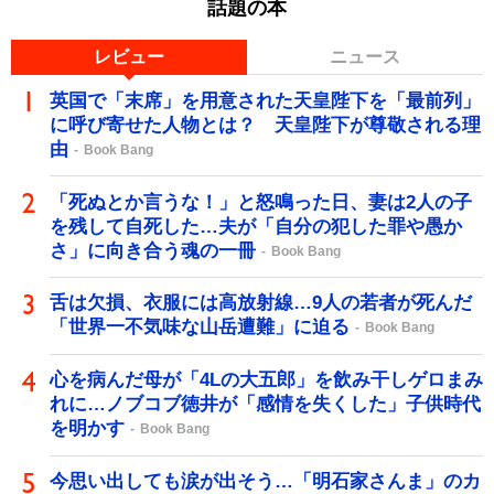
話題の本
レビュー
ニュース
英国で「末席」を用意された天皇陛下を「最前列」
に呼び寄せた人物とは？ 天皇陛下が尊敬される理
由
Book Bang
「死ぬとか言うな！」と怒鳴った日、妻は2人の子
を残して自死した…夫が「自分の犯した罪や愚か
さ」に向き合う魂の一冊
Book Bang
舌は欠損、衣服には高放射線…9人の若者が死んだ
「世界一不気味な山岳遭難」に迫る
Book Bang
心を病んだ母が「4Lの大五郎」を飲み干しゲロまみ
れに…ノブコブ徳井が「感情を失くした」子供時代
を明かす
Book Bang
今思い出しても涙が出そう…「明石家さんま」のカ