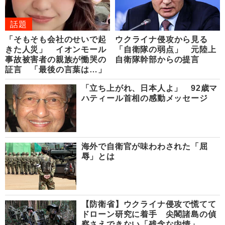
話題
「そもそも会社のせいで起
ウクライナ侵攻から見る
きた人災」 イオンモール
「自衛隊の弱点」 元陸上
事故被害者の親族が慟哭の
自衛隊幹部からの提言
証言 「最後の言葉は…」
「立ち上がれ、日本人よ」 92歳マ
ハティール首相の感動メッセージ
海外で自衛官が味わわされた「屈
辱」とは
【防衛省】ウクライナ侵攻で慌てて
ドローン研究に着手 尖閣諸島の偵
察さえできない「残念な内情」