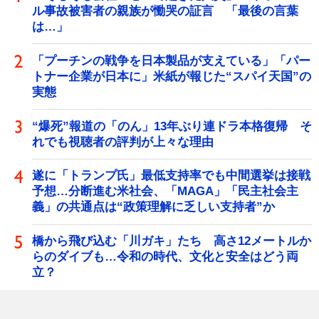
ル事故被害者の親族が慟哭の証言 「最後の言葉
は…」
「プーチンの戦争を日本製品が支えている」「パー
トナー企業が日本に」米紙が報じた“スパイ天国”の
実態
“爆死”報道の「のん」13年ぶり連ドラ本格復帰 そ
れでも視聴者の評判が上々な理由
遂に「トランプ氏」最低支持率でも中間選挙は接戦
予想…分断進む米社会、「MAGA」「民主社会主
義」の共通点は“政策理解に乏しい支持者”か
橋から飛び込む「川ガキ」たち 高さ12メートルか
らのダイブも…令和の時代、文化と安全はどう両
立？