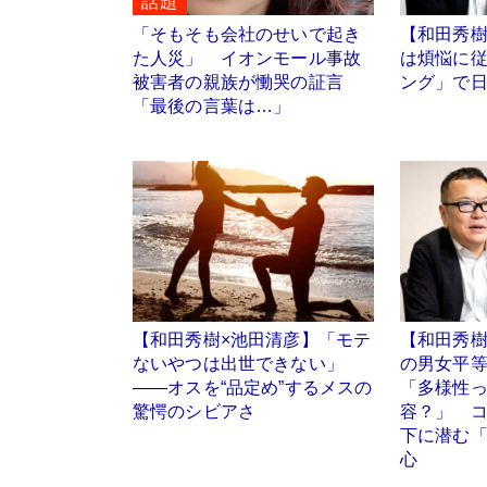
話題
「そもそも会社のせいで起き
【和田秀樹
た人災」 イオンモール事故
は煩悩に
被害者の親族が慟哭の証言
ング」で
「最後の言葉は…」
【和田秀樹×池田清彦】「モテ
【和田秀樹
ないやつは出世できない」
の男女平
――オスを“品定め”するメスの
「多様性
驚愕のシビアさ
容？」 
下に潜む
心