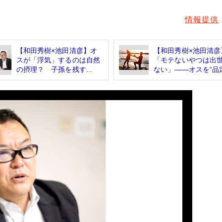
情報提供
【和田秀樹×池田清彦】オ
【和田秀樹×池田清彦
スが「浮気」するのは自然
「モテないやつは出
の摂理？ 子孫を残す...
ない」――オスを“品定.