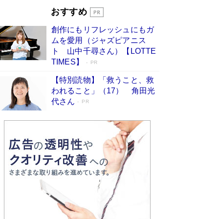
す
Book Bang
おすすめ
和田秀樹の70代、80代向け新書がベスト3を独
創作にもリフレッシュにもガ
占 上半期1位にも選出［新書ベストセラー］
ムを愛用（ジャズピアニス
Book Bang
ト 山中千尋さん）【LOTTE
TIMES】
PR
【特別読物】「救うこと、救
われること」（17） 角田光
代さん
PR