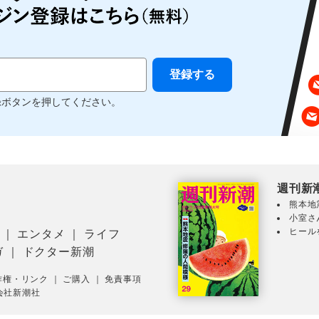
録ボタンを押してください。
週刊新
熊本地
小室さ
ヒール
｜
エンタメ
｜
ライフ
ガ
｜
ドクター新潮
作権・リンク
｜
ご購入
｜
免責事項
会社新潮社