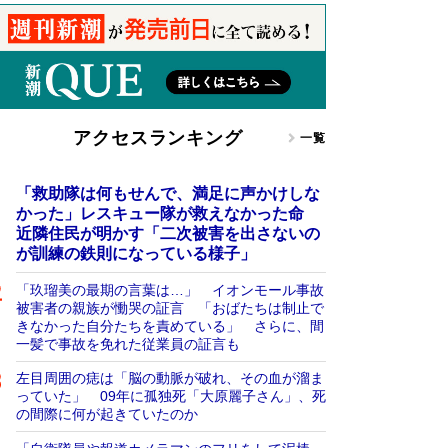
アクセスランキング
一覧
「救助隊は何もせんで、満足に声かけしな
かった」レスキュー隊が救えなかった命
近隣住民が明かす「二次被害を出さないの
が訓練の鉄則になっている様子」
「玖瑠美の最期の言葉は…」 イオンモール事故
被害者の親族が慟哭の証言 「おばたちは制止で
きなかった自分たちを責めている」 さらに、間
一髪で事故を免れた従業員の証言も
左目周囲の痣は「脳の動脈が破れ、その血が溜ま
っていた」 09年に孤独死「大原麗子さん」、死
の間際に何が起きていたのか