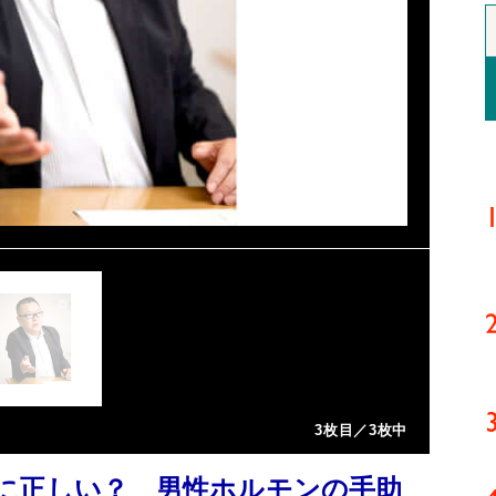
3枚目／3枚中
に正しい？ 男性ホルモンの手助