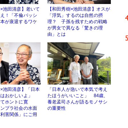
×池田清彦】老いて
【和田秀樹×池田清彦】オスが
従え！「不倫バッシ
「浮気」するのは自然の摂
日本が衰退するワケ
理？ 子孫を残すための戦略
が男女で異なる「驚きの理
由」とは
×池田清彦】「日本
「日本人が急いで本気で考え
等はおかしいよ」
たほうがいいこと」 84歳、
ってホントに寛
養老孟司さんが語るモノサシ
コンプラ社会の水面
の重要性
「利害関係」にご用