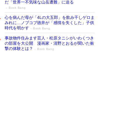
だ「世界一不気味な山岳遭難」に迫る
Book Bang
心を病んだ母が「4Lの大五郎」を飲み干しゲロま
みれに…ノブコブ徳井が「感情を失くした」子供
時代を明かす
Book Bang
事故物件住みます芸人・松原タニシがいわくつき
の部屋を大公開 漫画家・清野とおるが聞いた衝
撃の体験とは？
Book Bang
追悼・東野圭吾さん 週間ベストセラーラ
ンキングに『容疑者Xの献身』『白夜行』
など代表作が並ぶ［文庫ベストセラー］
Book Bang
73歳でも働くしかない 「老後レス時代」に交通
誘導員の独白が話題
Book Bang
竹内由恵の前に現れた「テレビ観ないんだよね
ぇ」という男性…夫を選んでテレ朝退社したワケ
Book Bang
「なんで？ そんな馬鹿な……」90歳になった作
家・阿刀田高さんが、ひとり暮らしの生活を明か