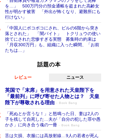
「自衛隊員や報道カメラマンのフリをして泥棒
を…」 500万円分の預金通帳を盗まれた高齢女
性が明かす被害 「外出が怖くなり、避難所にも
行けない」
「中国人にボコボコにされ、ビルの6階から突き
落とされた」 「闇バイト」 トクリュウの使い
捨てにされた悲惨すぎる実態 募集時の約束は
「月収300万円」も、組織に入った瞬間、「お前
たちは…」
話題の本
レビュー
ニュース
英国で「末席」を用意された天皇陛下を
「最前列」に呼び寄せた人物とは？ 天皇
陛下が尊敬される理由
Book Bang
「死ぬとか言うな！」と怒鳴った日、妻は2人の
子を残して自死した…夫が「自分の犯した罪や愚
かさ」に向き合う魂の一冊
Book Bang
舌は欠損、衣服には高放射線…9人の若者が死ん