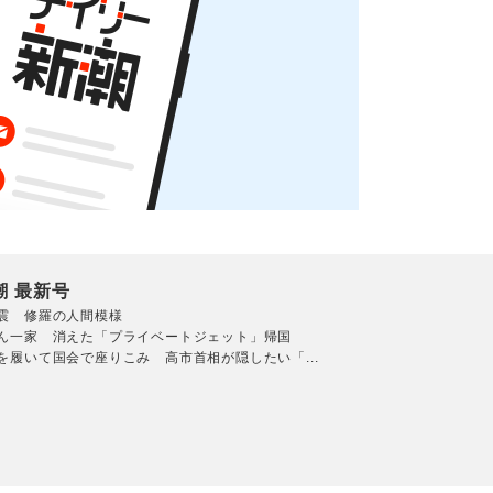
潮 最新号
震 修羅の人間模様
ん一家 消えた「プライベートジェット」帰国
を履いて国会で座りこみ 高市首相が隠したい「...