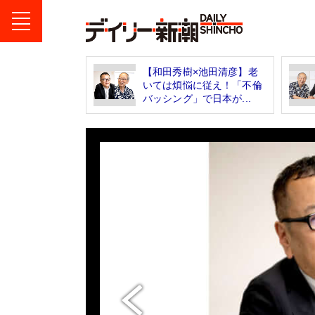
【和田秀樹×池田清彦】老
いては煩悩に従え！「不倫
バッシング」で日本が...