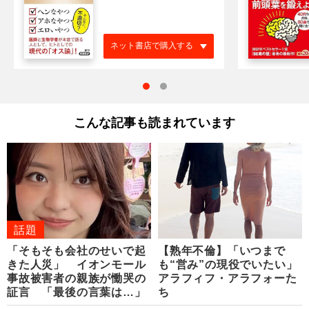
ネット書店で購入する
こんな記事も読まれています
話題
「そもそも会社のせいで起
【熟年不倫】「いつまで
きた人災」 イオンモール
も“営み”の現役でいたい」
事故被害者の親族が慟哭の
アラフィフ・​アラフォーた
証言 「最後の言葉は…」
ち