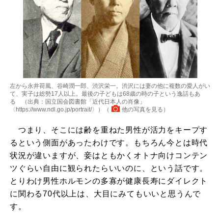
左から永井荷風、谷崎潤一郎、渋沢栄一。渋沢には妻の他に複数の愛人がい
て、実子は総勢17人以上。最後の子どもは68歳の時の子という逸話もあ
る （出典：国立国会図書館「近代日本人の肖像」
〈https://www.ndl.go.jp/portrait/〉）（
他の写真を見る
）
つまり、そこには齢を重ねた男性が活力をキープす
るという側面があったわけです。もちろん今とは時代
状況が違いますが、妾はともかくオトナ向けコンテン
ツぐらい自由に観られたらいいのに、という話です。
とりわけ男性ホルモンの多寡が健康長寿にダイレクト
に関わる70代以上は、大目にみてもいいと思うんで
す。