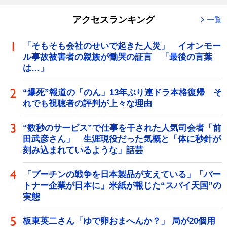
アクセスランキング
一覧
「そもそも会社のせいで起きた人災」 イオンモー
ル事故被害者の親族が慟哭の証言 「最後の言葉
は…」
“爆死”報道の「のん」13年ぶり連ドラ本格復帰 そ
れでも視聴者の評判が上々な理由
“数秒のサービス”で仕事を干された人気司会者「前
田武彦さん」 生涯現役だった気概と「体に秒針が
刻み込まれているような」話芸
「プーチンの戦争を日本製品が支えている」「パー
トナー企業が日本に」米紙が報じた“スパイ天国”の
実態
板東英二さん「ゆで卵おまへんか？」 局が20個用