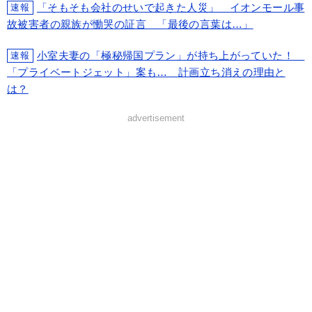
「そもそも会社のせいで起きた人災」 イオンモール事
速報
故被害者の親族が慟哭の証言 「最後の言葉は…」
小室夫妻の「極秘帰国プラン」が持ち上がっていた！
速報
「プライベートジェット」案も… 計画立ち消えの理由と
は？
advertisement