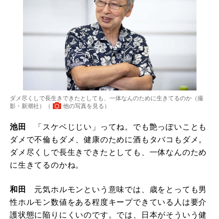
ダメ尽くしで長生きできたとしても、一体なんのために生きてるのか（撮
影・新潮社）（
他の写真を見る
）
池田
「スケベじじい」ってね。でも艶っぽいことも
ダメで不倫もダメ、健康のために酒もタバコもダメ。
ダメ尽くしで長生きできたとしても、一体なんのため
に生きてるのかね。
和田
元気ホルモンという意味では、歳をとっても男
性ホルモン数値をある程度キープできている人は要介
護状態に陥りにくいのです。では、日本がそういう健