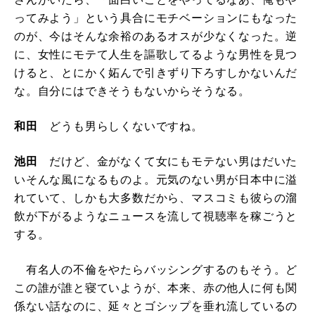
ってみよう」という具合にモチベーションにもなった
のが、今はそんな余裕のあるオスが少なくなった。逆
に、女性にモテて人生を謳歌してるような男性を見つ
けると、とにかく妬んで引きずり下ろすしかないんだ
な。自分にはできそうもないからそうなる。
和田
どうも男らしくないですね。
池田
だけど、金がなくて女にもモテない男はだいた
いそんな風になるものよ。元気のない男が日本中に溢
れていて、しかも大多数だから、マスコミも彼らの溜
飲が下がるようなニュースを流して視聴率を稼ごうと
する。
有名人の不倫をやたらバッシングするのもそう。ど
この誰が誰と寝ていようが、本来、赤の他人に何も関
係ない話なのに、延々とゴシップを垂れ流しているの