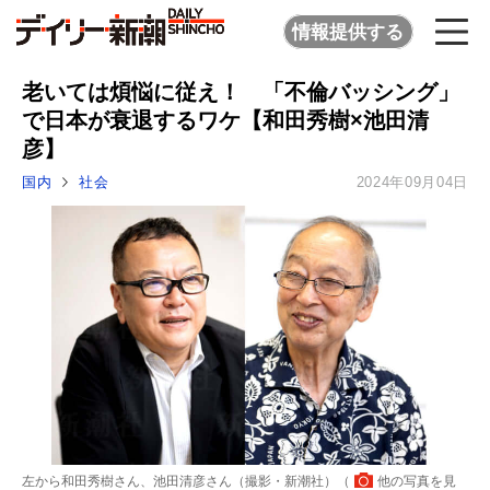
情報提供する
老いては煩悩に従え！ 「不倫バッシング」
で日本が衰退するワケ【和田秀樹×池田清
彦】
国内
社会
2024年09月04日
左から和田秀樹さん、池田清彦さん（撮影・新潮社）（
他の写真を見