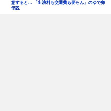
意すると… 「出演料も交通費も要らん」のゆで卵
伝説