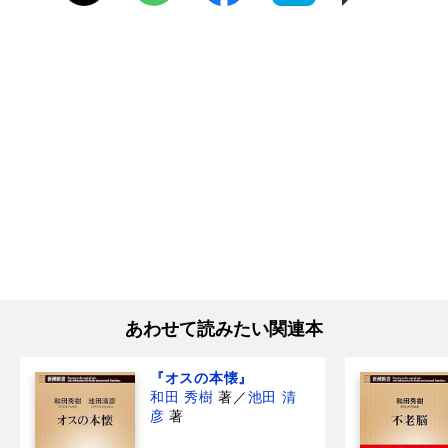
あわせて読みたい関連本
『オスの本懐』
和田 秀樹
著
／
池田 清
彦
著