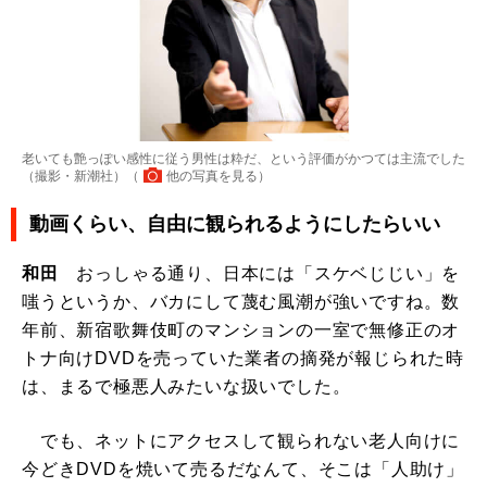
老いても艶っぽい感性に従う男性は粋だ、という評価がかつては主流でした
（撮影・新潮社）（
他の写真を見る
）
動画くらい、自由に観られるようにしたらいい
和田
おっしゃる通り、日本には「スケベじじい」を
嗤うというか、バカにして蔑む風潮が強いですね。数
年前、新宿歌舞伎町のマンションの一室で無修正のオ
トナ向けDVDを売っていた業者の摘発が報じられた時
は、まるで極悪人みたいな扱いでした。
でも、ネットにアクセスして観られない老人向けに
今どきDVDを焼いて売るだなんて、そこは「人助け」