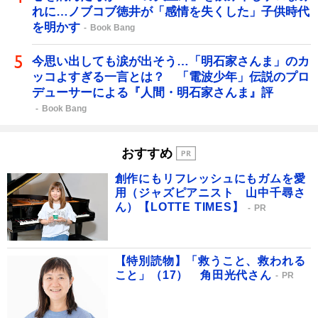
れに…ノブコブ徳井が「感情を失くした」子供時代
を明かす
Book Bang
今思い出しても涙が出そう…「明石家さんま」のカ
ッコよすぎる一言とは？ 「電波少年」伝説のプロ
デューサーによる『人間・明石家さんま』評
Book Bang
おすすめ
創作にもリフレッシュにもガムを愛
用（ジャズピアニスト 山中千尋さ
ん）【LOTTE TIMES】
PR
【特別読物】「救うこと、救われる
こと」（17） 角田光代さん
PR