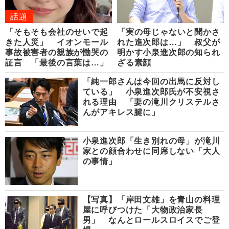
話題
「そもそも会社のせいで起
「実の母じゃないと聞かさ
きた人災」 イオンモール
れた進次郎は…」 叔父が
事故被害者の親族が慟哭の
明かす小泉進次郎の知られ
証言 「最後の言葉は…」
ざる素顔
「純一郎さんは今回の出馬に反対し
ている」 小泉進次郎氏が不安視さ
れる理由 「妻の滝川クリステルさ
んがアキレス腱に」
小泉進次郎「生き別れの母」が滝川
家との顔合わせに同席しない「大人
の事情」
【写真】「岸田文雄」を青山の料理
屋に呼びつけた「大物政治家長
男」 なんとロールスロイスでご登