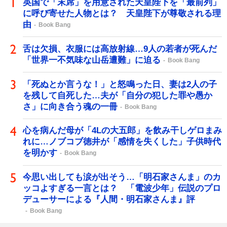
英国で「末席」を用意された天皇陛下を「最前列」
に呼び寄せた人物とは？ 天皇陛下が尊敬される理
由
Book Bang
舌は欠損、衣服には高放射線…9人の若者が死んだ
「世界一不気味な山岳遭難」に迫る
Book Bang
「死ぬとか言うな！」と怒鳴った日、妻は2人の子
を残して自死した…夫が「自分の犯した罪や愚か
さ」に向き合う魂の一冊
Book Bang
心を病んだ母が「4Lの大五郎」を飲み干しゲロまみ
れに…ノブコブ徳井が「感情を失くした」子供時代
を明かす
Book Bang
今思い出しても涙が出そう…「明石家さんま」のカ
ッコよすぎる一言とは？ 「電波少年」伝説のプロ
デューサーによる『人間・明石家さんま』評
Book Bang