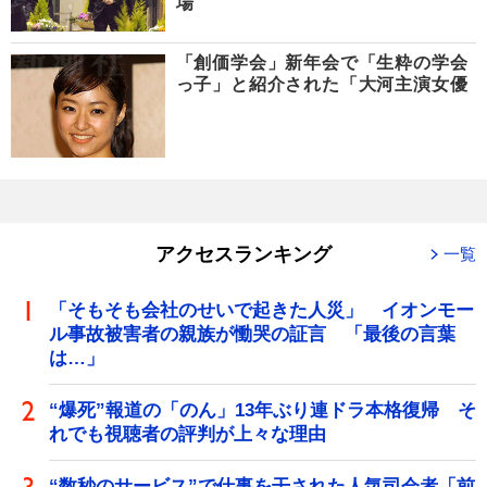
場
「創価学会」新年会で「生粋の学会
っ子」と紹介された「大河主演女優
アクセスランキング
一覧
「そもそも会社のせいで起きた人災」 イオンモー
ル事故被害者の親族が慟哭の証言 「最後の言葉
は…」
“爆死”報道の「のん」13年ぶり連ドラ本格復帰 そ
れでも視聴者の評判が上々な理由
“数秒のサービス”で仕事を干された人気司会者「前