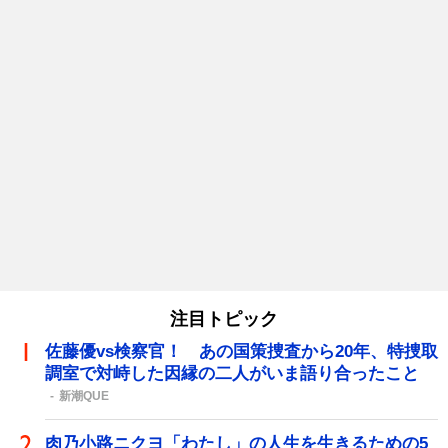
注目トピック
佐藤優vs検察官！ あの国策捜査から20年、特捜取
調室で対峙した因縁の二人がいま語り合ったこと
新潮QUE
肉乃小路ニクヨ「わたし」の人生を生きるための5