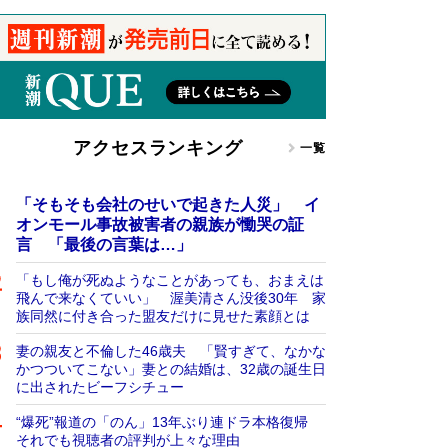
アクセスランキング
一覧
「そもそも会社のせいで起きた人災」 イ
オンモール事故被害者の親族が慟哭の証
言 「最後の言葉は…」
「もし俺が死ぬようなことがあっても、おまえは
飛んで来なくていい」 渥美清さん没後30年 家
族同然に付き合った盟友だけに見せた素顔とは
妻の親友と不倫した46歳夫 「賢すぎて、なかな
かつついてこない」妻との結婚は、32歳の誕生日
に出されたビーフシチュー
“爆死”報道の「のん」13年ぶり連ドラ本格復帰
それでも視聴者の評判が上々な理由