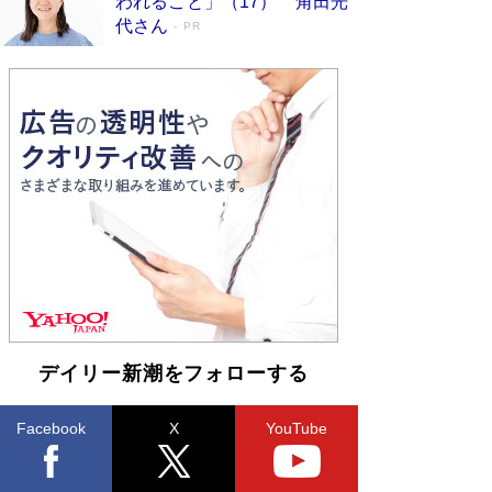
われること」（17） 角田光
皇陛下はお元気でおられるか」がサウジ国王の第
代さん
PR
一声になる理由
Book Bang
デイリー新潮をフォローする
Facebook
X
YouTube