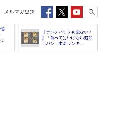
メルマガ登録
お菓
【ランチパックも危ない！
ッ
】「食べてはいけない超加
キン
工パン」実名ランキ...