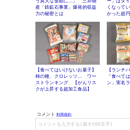
う莫大な金額に…」 三井物
ー」はタ
産「鉄鉱石事業」爆発的収益
くなって
力の秘密とは
かった超
【食べてはいけないお菓子】
【ランチパ
柿の種、クロレッツ… ワー
「食べて
ストランキング 【がんリス
ン」実名
クが上昇する超加工食品】