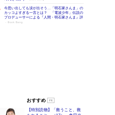
今思い出しても涙が出そう…「明石家さんま」の
カッコよすぎる一言とは？ 「電波少年」伝説の
プロデューサーによる『人間・明石家さんま』評
Book Bang
「宇宙兄弟」最終46巻がベストセラー1
位 宇宙開発への関心を押し上げた18年の
物語に幕 特装版には「宇宙で描かれたマ
ンガ」も収録
Book Bang
美輪明宏 晩年の回答を集めた『ほほえんで生き
るための人生相談』がランクイン［エンターテイ
メントベストセラー］
Book Bang
「『火垂るの墓』は、大嘘である」原作者が抱き
続けた“自責の念”とは…「自己憐憫は描きたくな
い」監督が徹底的にこだわったこと（後編） #
戦争の記憶
Book Bang
入社10年目にして最下位の営業がトップに大逆
おすすめ
転 上司の“意外な一言”から生まれた「雑談のテ
クニック」とは
Book Bang
【特別読物】「救うこと、救
皇室はなぜ世界から尊敬されているのか？ 「天