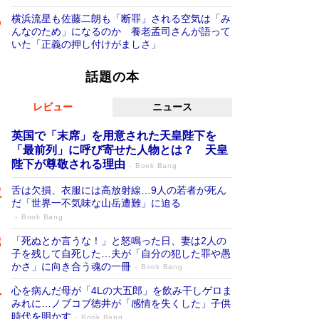
横浜流星も佐藤二朗も「断罪」される空気は「み
んなのため」になるのか 養老孟司さんが語って
いた「正義の押し付けがましさ」
話題の本
レビュー
ニュース
英国で「末席」を用意された天皇陛下を
「最前列」に呼び寄せた人物とは？ 天皇
陛下が尊敬される理由
Book Bang
舌は欠損、衣服には高放射線…9人の若者が死ん
だ「世界一不気味な山岳遭難」に迫る
Book Bang
「死ぬとか言うな！」と怒鳴った日、妻は2人の
子を残して自死した…夫が「自分の犯した罪や愚
かさ」に向き合う魂の一冊
Book Bang
心を病んだ母が「4Lの大五郎」を飲み干しゲロま
みれに…ノブコブ徳井が「感情を失くした」子供
時代を明かす
Book Bang