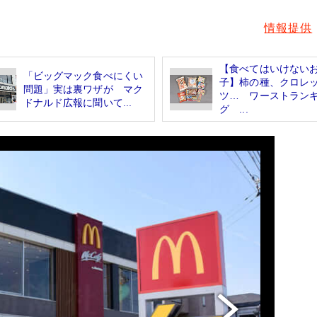
情報提供
【食べてはいけない
「ビッグマック食べにくい
子】柿の種、クロレ
問題」実は裏ワザが マク
ツ… ワーストラン
ドナルド広報に聞いて...
グ ...