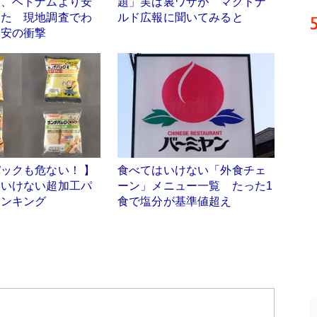
イ、ベトナムより安
題」実は裏ワザが マクドナ
いた 現地調査でわ
ルド広報に聞いてみると
円安の衝撃
ックも危ない！ 】
食べてはいけない「外食チェ
はいけない超加工パ
ーン」メニュー一覧 たった1
ランキング
食で塩分が基準値超え