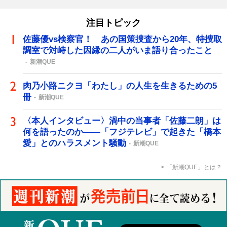
注目トピック
佐藤優vs検察官！ あの国策捜査から20年、特捜取
調室で対峙した因縁の二人がいま語り合ったこと
新潮QUE
肉乃小路ニクヨ「わたし」の人生を生きるための5
冊
新潮QUE
〈本人インタビュー〉渦中の当事者「佐藤二朗」は
何を語ったのか――「フジテレビ」で起きた「橋本
愛」とのハラスメント騒動
新潮QUE
「新潮QUE」とは？