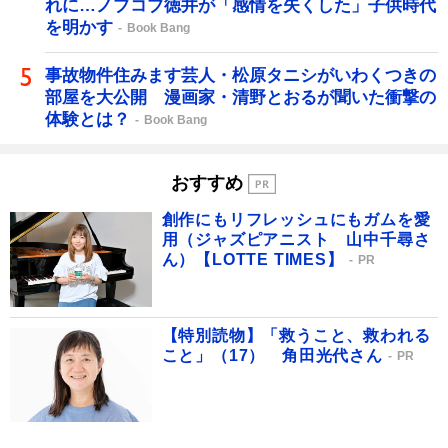
れに…ノブコブ徳井が「感情を失くした」子供時代
を明かす
Book Bang
事故物件住みます芸人・松原タニシがいわくつきの
部屋を大公開 漫画家・清野とおるが聞いた衝撃の
体験とは？
Book Bang
おすすめ
創作にもリフレッシュにもガムを愛
用（ジャズピアニスト 山中千尋さ
ん）【LOTTE TIMES】
PR
【特別読物】「救うこと、救われる
こと」（17） 角田光代さん
PR