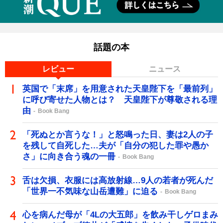
話題の本
レビュー
ニュース
英国で「末席」を用意された天皇陛下を「最前列」
に呼び寄せた人物とは？ 天皇陛下が尊敬される理
由
Book Bang
「死ぬとか言うな！」と怒鳴った日、妻は2人の子
を残して自死した…夫が「自分の犯した罪や愚か
さ」に向き合う魂の一冊
Book Bang
舌は欠損、衣服には高放射線…9人の若者が死んだ
「世界一不気味な山岳遭難」に迫る
Book Bang
心を病んだ母が「4Lの大五郎」を飲み干しゲロまみ