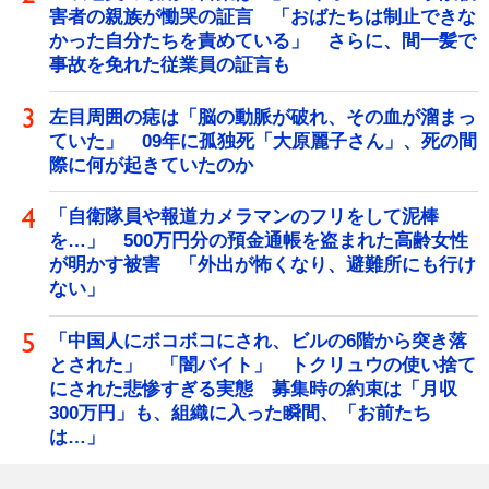
害者の親族が慟哭の証言 「おばたちは制止できな
かった自分たちを責めている」 さらに、間一髪で
事故を免れた従業員の証言も
左目周囲の痣は「脳の動脈が破れ、その血が溜まっ
ていた」 09年に孤独死「大原麗子さん」、死の間
際に何が起きていたのか
「自衛隊員や報道カメラマンのフリをして泥棒
を…」 500万円分の預金通帳を盗まれた高齢女性
が明かす被害 「外出が怖くなり、避難所にも行け
ない」
「中国人にボコボコにされ、ビルの6階から突き落
とされた」 「闇バイト」 トクリュウの使い捨て
にされた悲惨すぎる実態 募集時の約束は「月収
300万円」も、組織に入った瞬間、「お前たち
は…」