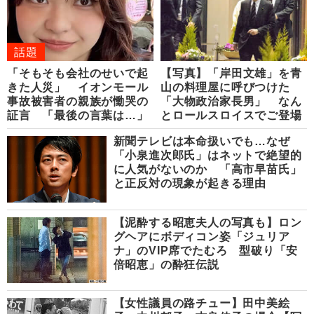
話題
「そもそも会社のせいで起
【写真】「岸田文雄」を青
きた人災」 イオンモール
山の料理屋に呼びつけた
事故被害者の親族が慟哭の
「大物政治家長男」 なん
証言 「最後の言葉は…」
とロールスロイスでご登場
新聞テレビは本命扱いでも…なぜ
「小泉進次郎氏」はネットで絶望的
に人気がないのか 「高市早苗氏」
と正反対の現象が起きる理由
【泥酔する昭恵夫人の写真も】ロン
グヘアにボディコン姿「ジュリア
ナ」のVIP席でたむろ 型破り「安
倍昭恵」の酔狂伝説
【女性議員の路チュー】田中美絵