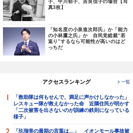
子、中川郁子、吉良佳子の場合【写
真3枚】
「知名度の小泉進次郎氏」か「能力
の小林鷹之氏」か 自民党総裁“若
返り”するなら可能性が高いのはど
っちだ
アクセスランキング
一覧
「救助隊は何もせんで、満足に声かけしなかった」
レスキュー隊が救えなかった命 近隣住民が明かす
「二次被害を出さないのが訓練の鉄則になっている
様子」
「玖瑠美の最期の言葉は…」 イオンモール事故被