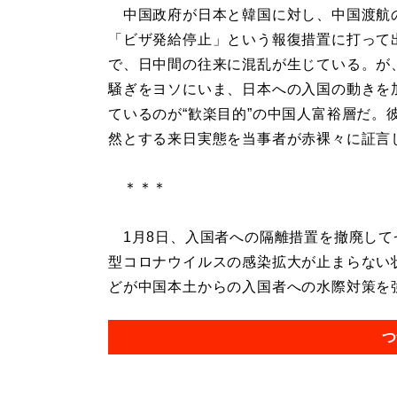
中国政府が日本と韓国に対し、中国渡航
「ビザ発給停止」という報復措置に打って
で、日中間の往来に混乱が生じている。が
騒ぎをヨソにいま、日本への入国の動きを
ているのが“歓楽目的”の中国人富裕層だ。
然とする来日実態を当事者が赤裸々に証言
＊＊＊
1月8日、入国者への隔離措置を撤廃して
型コロナウイルスの感染拡大が止まらない状
どが中国本土からの入国者への水際対策を強
つ