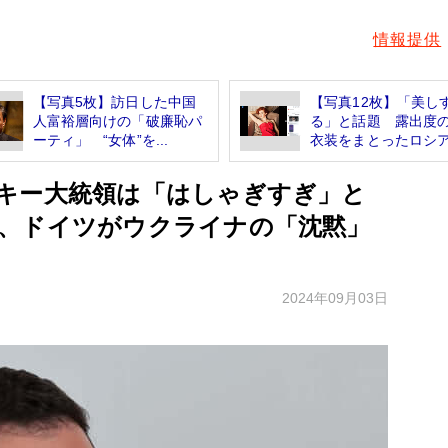
情報提供
【写真5枚】訪日した中国
【写真12枚】「美し
人富裕層向けの「破廉恥パ
る」と話題 露出度
ーティ」 “女体”を...
衣装をまとったロシア.
キー大統領は「はしゃぎすぎ」と
、ドイツがウクライナの「沈黙」
2024年09月03日