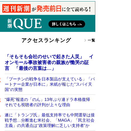
アクセスランキング
一覧
「そもそも会社のせいで起きた人災」 イ
オンモール事故被害者の親族が慟哭の証
言 「最後の言葉は…」
「プーチンの戦争を日本製品が支えている」「パ
ートナー企業が日本に」米紙が報じた“スパイ天
国”の実態
“爆死”報道の「のん」13年ぶり連ドラ本格復帰
それでも視聴者の評判が上々な理由
遂に「トランプ氏」最低支持率でも中間選挙は接
戦予想…分断進む米社会、「MAGA」「民主社会
主義」の共通点は“政策理解に乏しい支持者”か