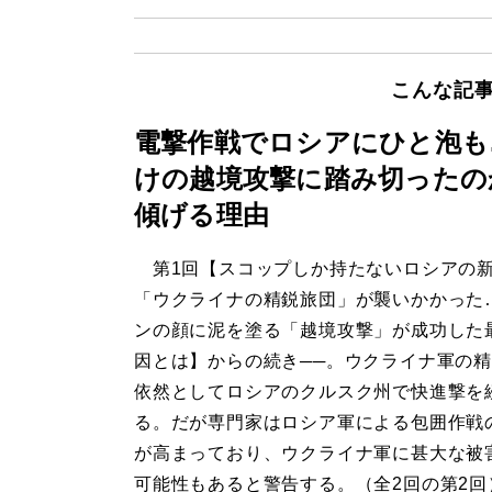
こんな記
電撃作戦でロシアにひと泡も
けの越境攻撃に踏み切ったの
傾げる理由
第1回【スコップしか持たないロシアの
「ウクライナの精鋭旅団」が襲いかかった
ンの顔に泥を塗る「越境攻撃」が成功した
因とは】からの続き──。ウクライナ軍の
依然としてロシアのクルスク州で快進撃を
る。だが専門家はロシア軍による包囲作戦
が高まっており、ウクライナ軍に甚大な被
可能性もあると警告する。（全2回の第2回