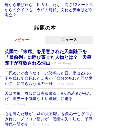
橋から飛び込む「川ガキ」たち 高さ12メートル
からのダイブも…令和の時代、文化と安全はどう
両立？
話題の本
レビュー
ニュース
英国で「末席」を用意された天皇陛下を
「最前列」に呼び寄せた人物とは？ 天皇
陛下が尊敬される理由
Book Bang
「死ぬとか言うな！」と怒鳴った日、妻は2人の
子を残して自死した…夫が「自分の犯した罪や愚
かさ」に向き合う魂の一冊
Book Bang
舌は欠損、衣服には高放射線…9人の若者が死ん
だ「世界一不気味な山岳遭難」に迫る
Book Bang
心を病んだ母が「4Lの大五郎」を飲み干しゲロま
みれに…ノブコブ徳井が「感情を失くした」子供
時代を明かす
Book Bang