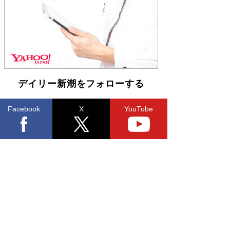
「不意に涙が出そうに…」高嶋政伸が明かし
た“13歳の娘を暴行する役”への葛藤 インティマ
シーコーディネーターに支えられたNHK『大奥』
の裏側
Book Bang
デイリー新潮をフォローする
Facebook
X
YouTube