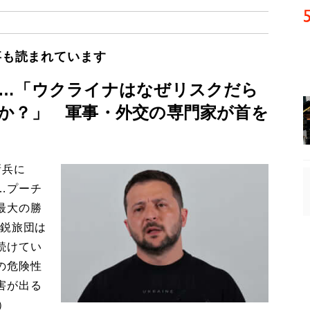
事も読まれています
…「ウクライナはなぜリスクだら
か？」 軍事・外交の専門家が首を
新兵に
…プーチ
最大の勝
精鋭旅団は
続けてい
の危険性
害が出る
）