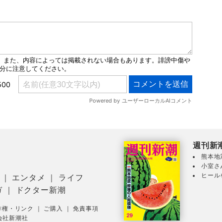
週刊新
熊本地
小室さ
ヒール
｜
エンタメ
｜
ライフ
ガ
｜
ドクター新潮
作権・リンク
｜
ご購入
｜
免責事項
会社新潮社