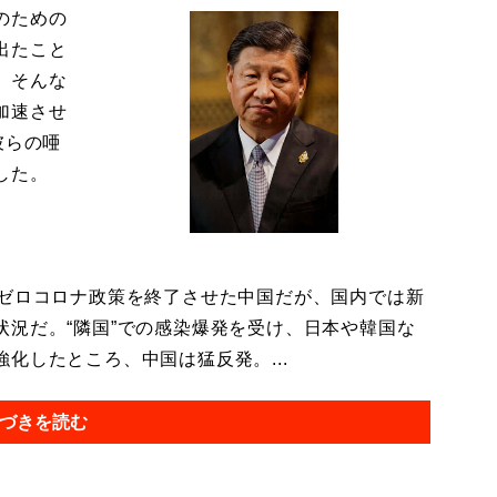
のための
出たこと
、そんな
加速させ
彼らの唖
した。
ゼロコロナ政策を終了させた中国だが、国内では新
況だ。“隣国”での感染爆発を受け、日本や韓国な
化したところ、中国は猛反発。...
づきを読む