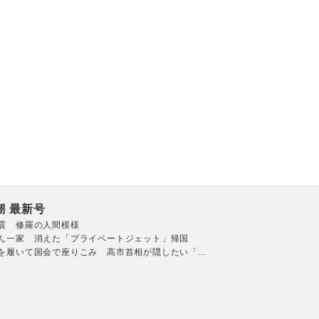
潮 最新号
震 修羅の人間模様
ん一家 消えた「プライベートジェット」帰国
を履いて国会で座りこみ 高市首相が隠したい「...