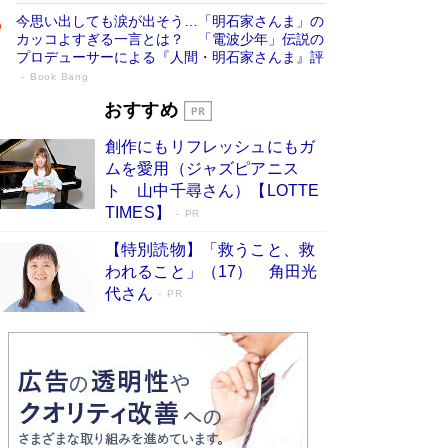
今思い出しても涙が出そう…「明石家さんま」の
カッコよすぎる一言とは？ 「電波少年」伝説の
プロデューサーによる『人間・明石家さんま』評
Book Bang
「叱って伸びるやつは、褒めたらもっと伸
おすすめ
びる」俳優・高嶋政伸が家族に教わっ
創作にもリフレッシュにもガ
た“人を育てるコツ”…芸への考え方を明か
ムを愛用（ジャズピアニス
す
Book Bang
ト 山中千尋さん）【LOTTE
「『火垂るの墓』は、大嘘である」原作者が抱き
TIMES】
PR
続けた“自責の念”とは…「自己憐憫は描きたくな
い」監督が徹底的にこだわったこと（後編） #
【特別読物】「救うこと、救
戦争の記憶
Book Bang
われること」（17） 角田光
代さん
美輪明宏 晩年の回答を集めた『ほほえんで生き
PR
るための人生相談』がランクイン［エンターテイ
メントベストセラー］
Book Bang
「宇宙兄弟」最終46巻がベストセラー1位 宇宙
開発への関心を押し上げた18年の物語に幕 特装
版には「宇宙で描かれたマンガ」も収録
Book Bang