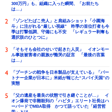
300万円」も、組織に入った瞬間、「お前たち
は…」
「ゾンビたばこ売人」と肩組みショット「小園海
斗」に注がれる“厳しい視線” 昨季の首位打者も今
季は打撃低調、守備にも不安 「レギュラー剥奪も
選択肢のひとつに」
「そもそも会社のせいで起きた人災」 イオンモー
ル事故被害者の親族が慟哭の証言 「最後の言葉
は…」
「プーチンの戦争を日本製品が支えている」「パー
トナー企業が日本に」米紙が報じた“スパイ天国”の
実態
「父の遺産を最良の状態で引き継ぐことが…」 イ
オン爆発で非難殺到の「ハビタ」エリート社長はハ
ーバードでMBA取得 かつて語っていた「経営哲
学」とは