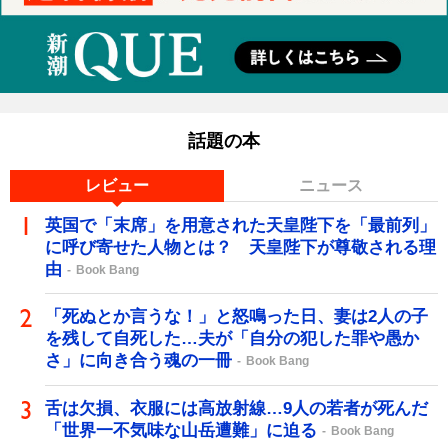
話題の本
レビュー
ニュース
英国で「末席」を用意された天皇陛下を「最前列」
に呼び寄せた人物とは？ 天皇陛下が尊敬される理
由
Book Bang
「死ぬとか言うな！」と怒鳴った日、妻は2人の子
を残して自死した…夫が「自分の犯した罪や愚か
さ」に向き合う魂の一冊
Book Bang
舌は欠損、衣服には高放射線…9人の若者が死んだ
「世界一不気味な山岳遭難」に迫る
Book Bang