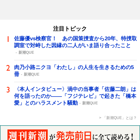
注目トピック
佐藤優vs検察官！ あの国策捜査から20年、特捜取
調室で対峙した因縁の二人がいま語り合ったこと
新潮QUE
肉乃小路ニクヨ「わたし」の人生を生きるための5
冊
新潮QUE
〈本人インタビュー〉渦中の当事者「佐藤二朗」は
何を語ったのか――「フジテレビ」で起きた「橋本
愛」とのハラスメント騒動
新潮QUE
「新潮QUE」とは？