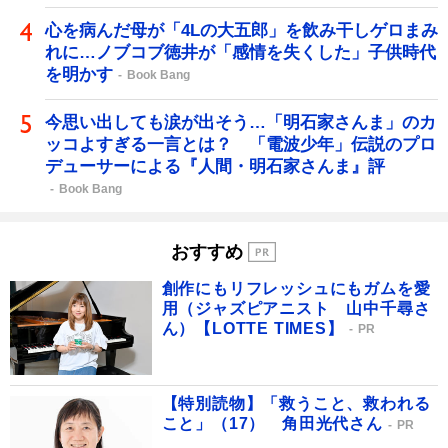
心を病んだ母が「4Lの大五郎」を飲み干しゲロまみ
れに…ノブコブ徳井が「感情を失くした」子供時代
を明かす
Book Bang
今思い出しても涙が出そう…「明石家さんま」のカ
ッコよすぎる一言とは？ 「電波少年」伝説のプロ
デューサーによる『人間・明石家さんま』評
Book Bang
おすすめ
創作にもリフレッシュにもガムを愛
用（ジャズピアニスト 山中千尋さ
ん）【LOTTE TIMES】
PR
【特別読物】「救うこと、救われる
こと」（17） 角田光代さん
PR