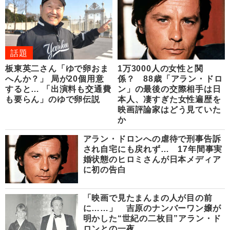
話題
板東英二さん「ゆで卵おま
1万3000人の女性と関
へんか？」 局が20個用意
係？ 88歳「アラン・ドロ
すると… 「出演料も交通費
ン」の最後の交際相手は日
も要らん」のゆで卵伝説
本人、凄すぎた女性遍歴を
映画評論家はどう見ていた
か
アラン・ドロンへの虐待で刑事告訴
され自宅にも戻れず… 17年間事実
婚状態のヒロミさんが日本メディア
に初の告白
「映画で見たまんまの人が目の前
に……」 吉原のナンバーワン嬢が
明かした“世紀の二枚目”アラン・ド
ロンとの一夜