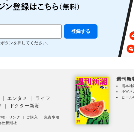
録ボタンを押してください。
週刊新
熊本地
小室さ
ヒール
｜
エンタメ
｜
ライフ
ガ
｜
ドクター新潮
作権・リンク
｜
ご購入
｜
免責事項
会社新潮社