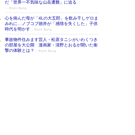
だ「世界一不気味な山岳遭難」に迫る
Book Bang
心を病んだ母が「4Lの大五郎」を飲み干しゲロま
みれに…ノブコブ徳井が「感情を失くした」子供
時代を明かす
Book Bang
事故物件住みます芸人・松原タニシがいわくつき
の部屋を大公開 漫画家・清野とおるが聞いた衝
撃の体験とは？
Book Bang
追悼・東野圭吾さん 週間ベストセラーラ
ンキングに『容疑者Xの献身』『白夜行』
など代表作が並ぶ［文庫ベストセラー］
Book Bang
73歳でも働くしかない 「老後レス時代」に交通
誘導員の独白が話題
Book Bang
「なんで？ そんな馬鹿な……」90歳になった作
家・阿刀田高さんが、ひとり暮らしの生活を明か
す
Book Bang
竹内由恵の前に現れた「テレビ観ないんだよね
ぇ」という男性…夫を選んでテレ朝退社したワケ