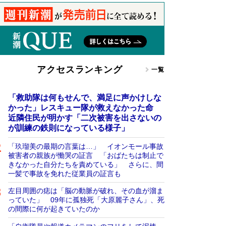
アクセスランキング
一覧
「救助隊は何もせんで、満足に声かけしな
かった」レスキュー隊が救えなかった命
近隣住民が明かす「二次被害を出さないの
が訓練の鉄則になっている様子」
「玖瑠美の最期の言葉は…」 イオンモール事故
被害者の親族が慟哭の証言 「おばたちは制止で
きなかった自分たちを責めている」 さらに、間
一髪で事故を免れた従業員の証言も
左目周囲の痣は「脳の動脈が破れ、その血が溜ま
っていた」 09年に孤独死「大原麗子さん」、死
の間際に何が起きていたのか