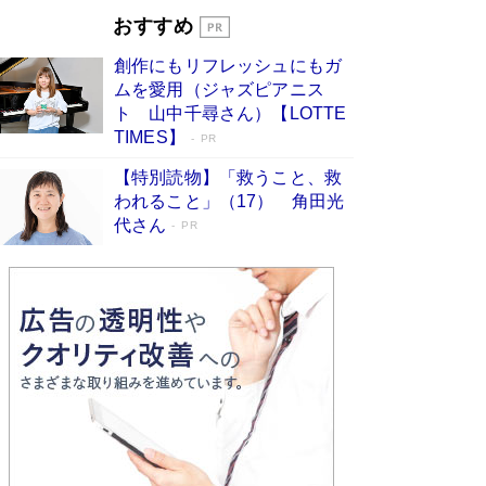
Book Bang
おすすめ
和田秀樹の70代、80代向け新書がベスト3を独
創作にもリフレッシュにもガ
占 上半期1位にも選出［新書ベストセラー］
ムを愛用（ジャズピアニス
Book Bang
ト 山中千尋さん）【LOTTE
TIMES】
PR
【特別読物】「救うこと、救
われること」（17） 角田光
代さん
PR