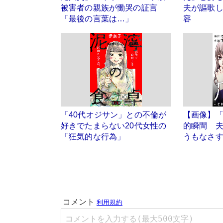
被害者の親族が慟哭の証言
夫が謳歌し
「最後の言葉は…」
容
「40代オジサン」との不倫が
【画像】
好きでたまらない20代女性の
的瞬間 夫
「狂気的な行為」
うもなさす