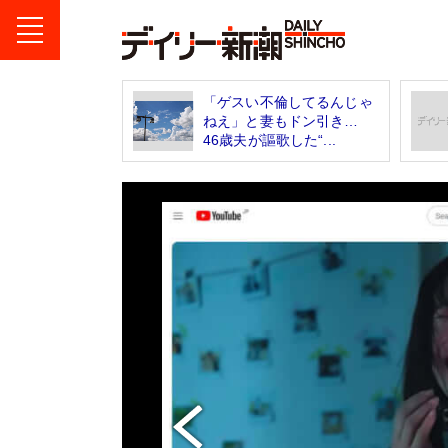
「ゲスい不倫してるんじゃ
ねえ」と妻もドン引き…
46歳夫が謳歌した“...