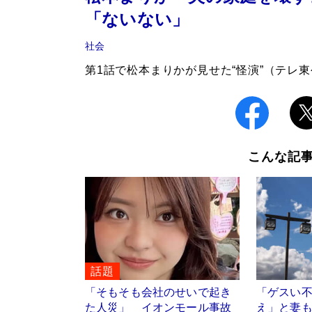
「ないない」
社会
第1話で松本まりかが見せた“怪演”（テレ
こんな記
話題
「そもそも会社のせいで起き
「ゲスい
た人災」 イオンモール事故
え」と妻も