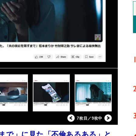
7枚目／9枚中
まで」に見た「不倫あるある」と