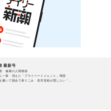
潮 最新号
震 修羅の人間模様
ん一家 消えた「プライベートジェット」帰国
を履いて国会で座りこみ 高市首相が隠したい「...