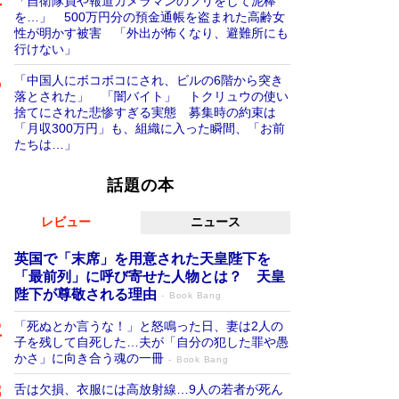
「自衛隊員や報道カメラマンのフリをして泥棒
を…」 500万円分の預金通帳を盗まれた高齢女
性が明かす被害 「外出が怖くなり、避難所にも
行けない」
「中国人にボコボコにされ、ビルの6階から突き
落とされた」 「闇バイト」 トクリュウの使い
捨てにされた悲惨すぎる実態 募集時の約束は
「月収300万円」も、組織に入った瞬間、「お前
たちは…」
話題の本
レビュー
ニュース
英国で「末席」を用意された天皇陛下を
「最前列」に呼び寄せた人物とは？ 天皇
陛下が尊敬される理由
Book Bang
「死ぬとか言うな！」と怒鳴った日、妻は2人の
子を残して自死した…夫が「自分の犯した罪や愚
かさ」に向き合う魂の一冊
Book Bang
舌は欠損、衣服には高放射線…9人の若者が死ん