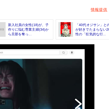
情報提供
新入社員の女性(18)が、子
「40代オジサン」と
作りに悩む専業主婦(34)か
が好きでたまらない2
ら旦那を奪っ...
性の「狂気的な行...