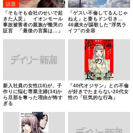
話題
「そもそも会社のせいで起
「ゲスい不倫してるんじゃ
きた人災」 イオンモール
ねえ」と妻もドン引き…
事故被害者の親族が慟哭の
46歳夫が謳歌した“浮気ラ
証言 「最後の言葉は…」
イフ”の全容
新入社員の女性(18)が、子
「40代オジサン」との不倫
作りに悩む専業主婦(34)か
が好きでたまらない20代女
ら旦那を奪った理由が怖す
性の「狂気的な行為」
ぎる