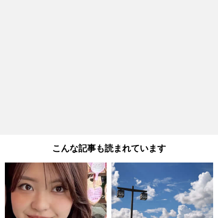
こんな記事も読まれています