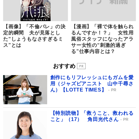
【画像】「不倫バレ」の決
【漫画】「裸で体を触られ
定的瞬間 夫が見落とし
るんですか！？」 女性用
た“しょうもなさすぎるミ
風俗スタッフになったアラ
ス”とは
サー女性の“刺激的過ぎ
る”仕事内容とは？
おすすめ
創作にもリフレッシュにもガムを愛
用（ジャズピアニスト 山中千尋さ
ん）【LOTTE TIMES】
PR
【特別読物】「救うこと、救われる
こと」（17） 角田光代さん
PR