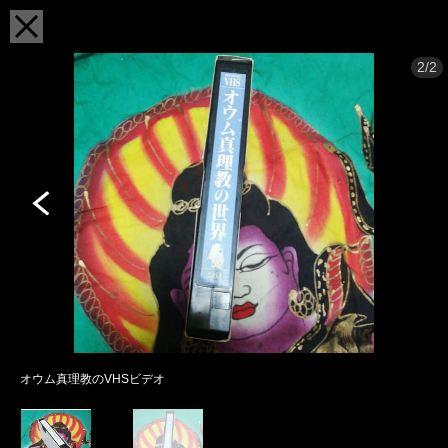
2/2
オウム真理教のVHSビデオ