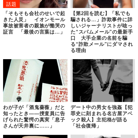
話題
「そもそも会社のせいで起
【第2回を読む】「私でも
きた人災」 イオンモール
騙される…」詐欺事件に詳
事故被害者の親族が慟哭の
しいジャーナリストが唸っ
証言 「最後の言葉は…」
た“スパムメール”の最新手
口 大手企業の名前を騙
る“詐欺メール”にダマされ
る理由
わが子が「酒鬼薔薇」だと
デート中の男女を強姦【犯
知ったとき――捜査員に告
罪史に刻まれる名古屋アベ
げられた驚愕の真実「息子
ック殺人】主犯格が語る
さんが天井裏に……」
「社会復帰」