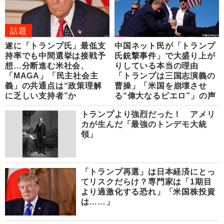
話題
遂に「トランプ氏」最低支
中国ネット民が「トランプ
持率でも中間選挙は接戦予
氏銃撃事件」で大盛り上が
想…分断進む米社会、
りしている本当の理由
「MAGA」「民主社会主
「トランプは三国志演義の
義」の共通点は“政策理解
曹操」「米国を崩壊させ
に乏しい支持者”か
る“偉大なるピエロ”」の声
トランプより強烈だった！ アメリ
カが生んだ「最強のトンデモ大統
領」
「トランプ再選」は日本経済にとっ
てリスクだらけ？専門家は「1期目
より過激化する恐れ」「米国株投資
は……」