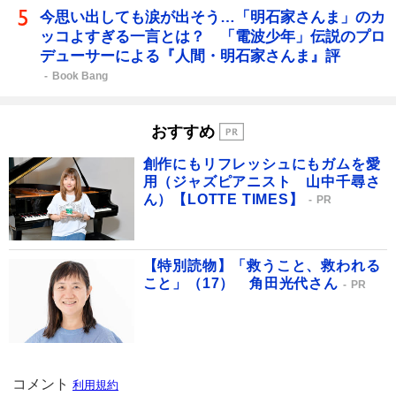
今思い出しても涙が出そう…「明石家さんま」のカ
ッコよすぎる一言とは？ 「電波少年」伝説のプロ
デューサーによる『人間・明石家さんま』評
Book Bang
おすすめ
創作にもリフレッシュにもガムを愛
用（ジャズピアニスト 山中千尋さ
ん）【LOTTE TIMES】
PR
【特別読物】「救うこと、救われる
こと」（17） 角田光代さん
PR