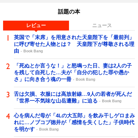
話題の本
レビュー
ニュース
英国で「末席」を用意された天皇陛下を「最前列」
に呼び寄せた人物とは？ 天皇陛下が尊敬される理
由
Book Bang
「死ぬとか言うな！」と怒鳴った日、妻は2人の子
を残して自死した…夫が「自分の犯した罪や愚か
さ」に向き合う魂の一冊
Book Bang
舌は欠損、衣服には高放射線…9人の若者が死んだ
「世界一不気味な山岳遭難」に迫る
Book Bang
心を病んだ母が「4Lの大五郎」を飲み干しゲロまみ
れに…ノブコブ徳井が「感情を失くした」子供時代
を明かす
Book Bang