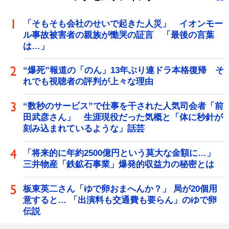
「そもそも会社のせいで起きた人災」 イオンモー
ル事故被害者の親族が慟哭の証言 「最後の言葉
は…」
“爆死”報道の「のん」13年ぶり連ドラ本格復帰 そ
れでも視聴者の評判が上々な理由
“数秒のサービス”で仕事を干された人気司会者「前
田武彦さん」 生涯現役だった気概と「体に秒針が
刻み込まれているような」話芸
「将来的に年約2500億円という莫大な金額に…」
三井物産「鉄鉱石事業」爆発的収益力の秘密とは
板東英二さん「ゆで卵おまへんか？」 局が20個用
意すると… 「出演料も交通費も要らん」のゆで卵
伝説