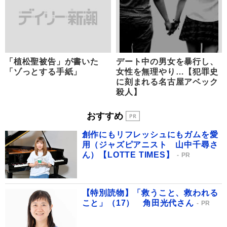
「植松聖被告」が書いた
デート中の男女を暴行し、
「ゾっとする手紙」
女性を無理やり…【犯罪史
に刻まれる名古屋アベック
殺人】
おすすめ
創作にもリフレッシュにもガムを愛
用（ジャズピアニスト 山中千尋さ
ん）【LOTTE TIMES】
PR
【特別読物】「救うこと、救われる
こと」（17） 角田光代さん
PR