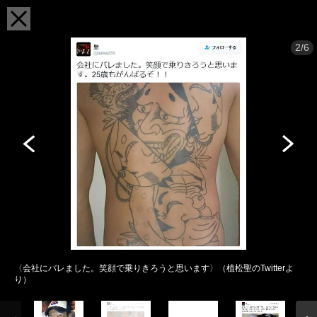
2/6
〈会社にバレました。笑顔で乗りきろうと思います〉（植松聖のTwitterよ
り）