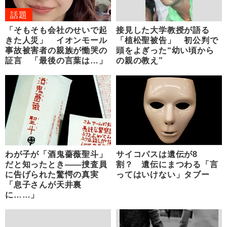
話題
「そもそも会社のせいで起
接見した大学教授が語る
きた人災」 イオンモール
「植松聖被告」 初公判で
事故被害者の親族が慟哭の
頭をよぎった“幼い頃から
証言 「最後の言葉は…」
の親の教え”
わが子が「酒鬼薔薇聖斗」
サイコパスは遺伝が8
だと知ったとき――捜査員
割？ 遺伝にまつわる「言
に告げられた驚愕の真実
ってはいけない」タブー
「息子さんが天井裏
に……」