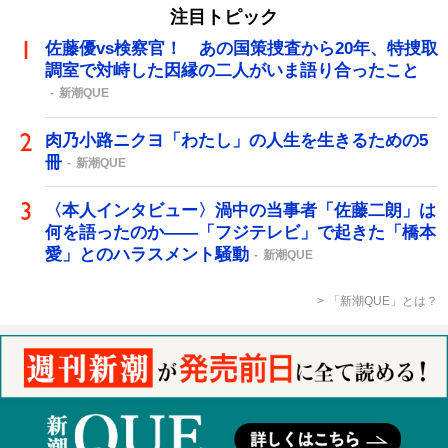
注目トピック
佐藤優vs検察官！ あの国策捜査から20年、特捜取
調室で対峙した因縁の二人がいま語り合ったこと
新潮QUE
肉乃小路ニクヨ「わたし」の人生を生きるための5
冊
新潮QUE
〈本人インタビュー〉渦中の当事者「佐藤二朗」は
何を語ったのか――「フジテレビ」で起きた「橋本
愛」とのハラスメント騒動
新潮QUE
「新潮QUE」とは？