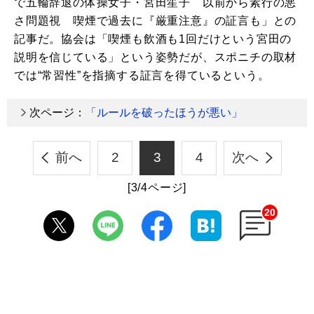
で五輪辞退の体操女子・宮田笙子 以前から素行の悪
さ問題視 喫煙で過去に『厳重注意』の証言も」との
記事だ。協会は「喫煙も飲酒も1回だけという宮田の
説明を信じている」という姿勢だが、スポニチの取材
では“常習性”を指摘する証言を得ているという。
次ページ：
「ルールを破ったほうが悪い」
前へ
2
3
4
次へ
[3/4ページ]
20