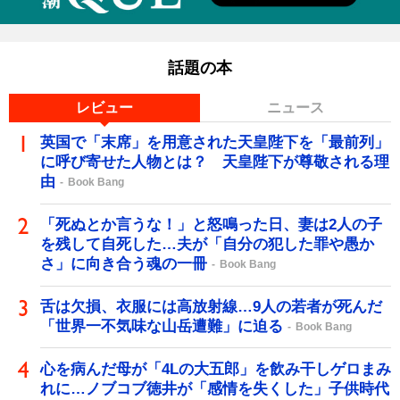
話題の本
レビュー
ニュース
英国で「末席」を用意された天皇陛下を「最前列」
に呼び寄せた人物とは？ 天皇陛下が尊敬される理
由
Book Bang
「死ぬとか言うな！」と怒鳴った日、妻は2人の子
を残して自死した…夫が「自分の犯した罪や愚か
さ」に向き合う魂の一冊
Book Bang
舌は欠損、衣服には高放射線…9人の若者が死んだ
「世界一不気味な山岳遭難」に迫る
Book Bang
心を病んだ母が「4Lの大五郎」を飲み干しゲロまみ
れに…ノブコブ徳井が「感情を失くした」子供時代