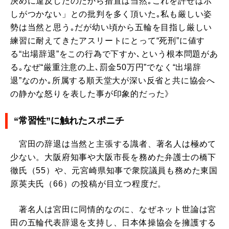
決めに違反したのだから措置は当然｡これを許せば示
しがつかない」との批判を多く頂いた｡私も厳しい姿
勢は当然と思う｡だが幼い頃から五輪を目指し厳しい
練習に耐えてきたアスリートにとって“死刑”に値す
る“出場辞退”をこの行為で下すか､という根本問題があ
る｡なぜ“厳重注意の上､罰金50万円”でなく“出場辞
退”なのか｡所属する順天堂大が深い反省と共に協会へ
の静かな怒りを表した事が印象的だった》
“常習性”に触れたスポニチ
宮田の辞退は当然と主張する識者、著名人は極めて
少ない。大阪府知事や大阪市長を務めた弁護士の橋下
徹氏（55）や、元宮崎県知事で衆院議員も務めた東国
原英夫氏（66）の投稿が目立つ程度だ。
著名人は宮田に同情的なのに、なぜネット世論は宮
田の五輪代表辞退を支持し、日本体操協会を擁護する