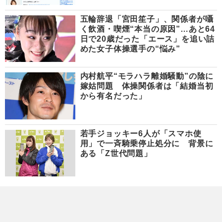
五輪辞退「宮田笙子」、関係者が囁
く飲酒・喫煙“本当の原因”…あと64
日で20歳だった「エース」を追い詰
めた女子体操選手の“悩み”
内村航平“モラハラ離婚騒動”の陰に
嫁姑問題 体操関係者は「結婚当初
から有名だった」
若手ジョッキー6人が「スマホ使
用」で一斉騎乗停止処分に 背景に
ある「Z世代問題」