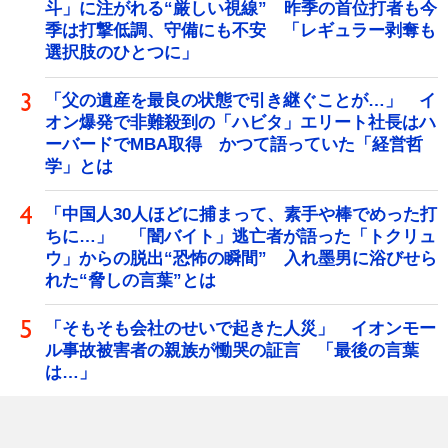
斗」に注がれる“厳しい視線” 昨季の首位打者も今
季は打撃低調、守備にも不安 「レギュラー剥奪も
選択肢のひとつに」
「父の遺産を最良の状態で引き継ぐことが…」 イ
オン爆発で非難殺到の「ハビタ」エリート社長はハ
ーバードでMBA取得 かつて語っていた「経営哲
学」とは
「中国人30人ほどに捕まって、素手や棒でめった打
ちに…」 「闇バイト」逃亡者が語った「トクリュ
ウ」からの脱出“恐怖の瞬間” 入れ墨男に浴びせら
れた“脅しの言葉”とは
「そもそも会社のせいで起きた人災」 イオンモー
ル事故被害者の親族が慟哭の証言 「最後の言葉
は…」