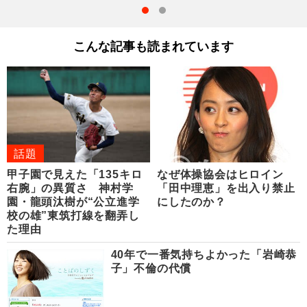
こんな記事も読まれています
話題
甲子園で見えた「135キロ
なぜ体操協会はヒロイン
右腕」の異質さ 神村学
「田中理恵」を出入り禁止
園・龍頭汰樹が“公立進学
にしたのか？
校の雄”東筑打線を翻弄し
た理由
40年で一番気持ちよかった「岩崎恭
子」不倫の代償