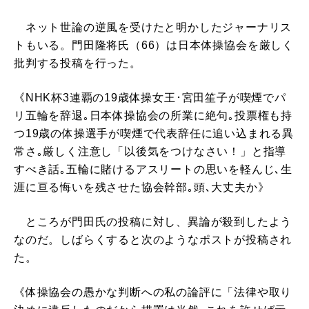
ネット世論の逆風を受けたと明かしたジャーナリス
トもいる。門田隆将氏（66）は日本体操協会を厳しく
批判する投稿を行った。
《NHK杯3連覇の19歳体操女王･宮田笙子が喫煙でパ
リ五輪を辞退｡日本体操協会の所業に絶句｡投票権も持
つ19歳の体操選手が喫煙で代表辞任に追い込まれる異
常さ｡厳しく注意し「以後気をつけなさい！」と指導
すべき話｡五輪に賭けるアスリートの思いを軽んじ､生
涯に亘る悔いを残させた協会幹部｡頭､大丈夫か》
ところが門田氏の投稿に対し、異論が殺到したよう
なのだ。しばらくすると次のようなポストが投稿され
た。
《体操協会の愚かな判断への私の論評に「法律や取り