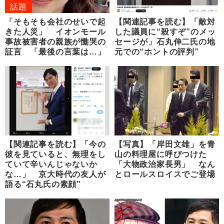
話題
「そもそも会社のせいで起
【関連記事を読む】「敵対
きた人災」 イオンモール
した議員に“殺すぞ”のメッ
事故被害者の親族が慟哭の
セージが」石丸伸二氏の地
証言 「最後の言葉は…」
元での“ホントの評判”
【関連記事を読む】「今の
【写真】「岸田文雄」を青
彼を見ていると、無理をし
山の料理屋に呼びつけた
ていて辛いんじゃないか
「大物政治家長男」 なん
な…」 京大時代の友人が
とロールスロイスでご登場
語る“石丸氏の素顔”