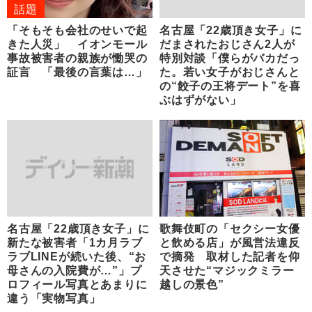
話題
「そもそも会社のせいで起
名古屋「22歳頂き女子」に
きた人災」 イオンモール
だまされたおじさん2人が
事故被害者の親族が慟哭の
特別対談「僕らがバカだっ
証言 「最後の言葉は…」
た。若い女子がおじさんと
の“餃子の王将デート”を喜
ぶはずがない」
名古屋「22歳頂き女子」に
歌舞伎町の「セクシー女優
新たな被害者「1カ月ラブ
と飲める店」が風営法違反
ラブLINEが続いた後、“お
で摘発 取材した記者を仰
母さんの入院費が…”」プ
天させた“マジックミラー
ロフィール写真とあまりに
越しの景色”
違う「実物写真」