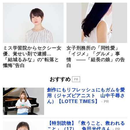
ミス学習院からセクシー女
女子刑務所の「同性愛」
優、覚せい剤で逮捕…
「イジメ」「グルメ」事
「結城るみな」の“転落と
情 ――「組長の娘」の告
懺悔”告白
白
おすすめ
創作にもリフレッシュにもガムを愛
用（ジャズピアニスト 山中千尋さ
ん）【LOTTE TIMES】
PR
【特別読物】「救うこと、救われる
こと」（17） 角田光代さん
PR