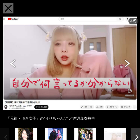
4/5
「元祖・頂き女子」の“りりちゃん”こと渡辺真衣被告