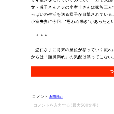
ます重きをなしていくのだが、一方で米国
女・眞子さんと夫の小室圭さんは家族三人
っぱいの生活を送る様子が目撃されている
小室夫妻に今回、“思わぬ動き”があったと
＊＊＊
悠仁さまに将来の皇位が移っていく流れは
からは「順風満帆」の気配は漂ってこない。.
つ