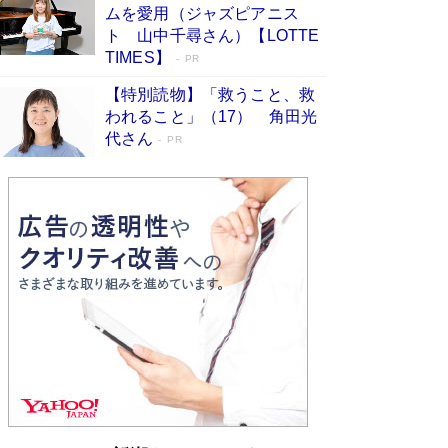
ムを愛用（ジャズピアニス
ンガ」も収録
Book Bang
ト 山中千尋さん）【LOTTE
美輪明宏 晩年の回答を集めた『ほほえんで生き
TIMES】
PR
るための人生相談』がランクイン［エンターテイ
メントベストセラー］
Book Bang
【特別読物】「救うこと、救
われること」（17） 角田光
「『火垂るの墓』は、大嘘である」原作者が抱き
代さん
続けた“自責の念”とは…「自己憐憫は描きたくな
PR
い」監督が徹底的にこだわったこと（後編） #
戦争の記憶
Book Bang
「叱って伸びるやつは、褒めたらもっと伸びる」
俳優・高嶋政伸が家族に教わった“人を育てるコ
ツ”…芸への考え方を明かす
Book Bang
東野圭吾、伊坂幸太郎の人気シリーズ最新作どち
らも文庫化 映画化された直木賞受賞作もランク
イン［文庫ベストセラー］
Book Bang