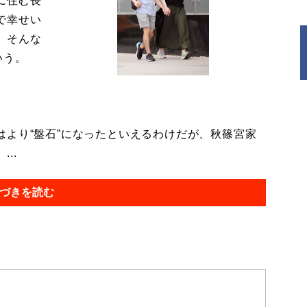
に住む長
で幸せい
。そんな
いう。
より“盤石”になったといえるわけだが、秋篠宮家
..
づきを読む