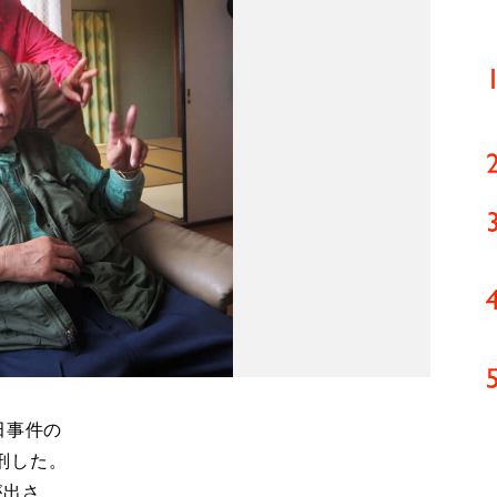
田事件の
刑した。
が出さ