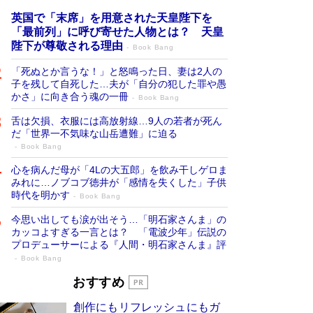
英国で「末席」を用意された天皇陛下を
「最前列」に呼び寄せた人物とは？ 天皇
陛下が尊敬される理由
Book Bang
「死ぬとか言うな！」と怒鳴った日、妻は2人の
子を残して自死した…夫が「自分の犯した罪や愚
かさ」に向き合う魂の一冊
Book Bang
舌は欠損、衣服には高放射線…9人の若者が死ん
だ「世界一不気味な山岳遭難」に迫る
Book Bang
心を病んだ母が「4Lの大五郎」を飲み干しゲロま
みれに…ノブコブ徳井が「感情を失くした」子供
時代を明かす
Book Bang
今思い出しても涙が出そう…「明石家さんま」の
カッコよすぎる一言とは？ 「電波少年」伝説の
プロデューサーによる『人間・明石家さんま』評
Book Bang
「宇宙兄弟」最終46巻がベストセラー1
おすすめ
位 宇宙開発への関心を押し上げた18年の
創作にもリフレッシュにもガ
物語に幕 特装版には「宇宙で描かれたマ