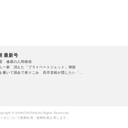
潮 最新号
震 修羅の人間模様
ん一家 消えた「プライベートジェット」帰国
を履いて国会で座りこみ 高市首相が隠したい「...
pyright © SHINCHOSHA All Rights Reserved.
データについて無断転用・無断転載を禁じます。