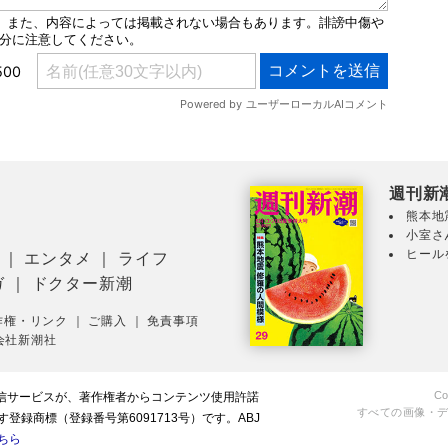
週刊新
熊本地
小室さ
ヒール
｜
エンタメ
｜
ライフ
ガ
｜
ドクター新潮
作権・リンク
｜
ご購入
｜
免責事項
会社新潮社
Co
配信サービスが、著作権者からコンテンツ使用許諾
すべての画像・
録商標（登録番号第6091713号）です。ABJ
ちら