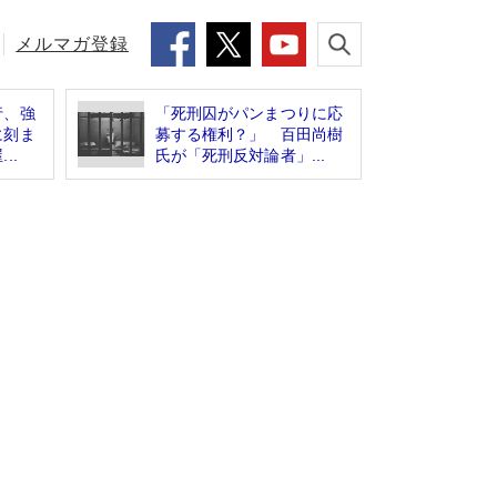
メルマガ登録
行、強
「死刑囚がパンまつりに応
に刻ま
募する権利？」 百田尚樹
..
氏が「死刑反対論者」...