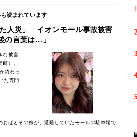
事も読まれています
た人災」 イオンモール事故被害
後の言葉は…」
きな被害
島町）。
導が終わっ
いた専門
のおばとその娘が、避難していたモールの駐車場で