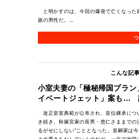
と明かすのは、今回の爆発で亡くなった雑
族の男性だ。...
つ
こんな記
小室夫妻の「極秘帰国プラン
イベートジェット」案も… 
改正皇室典範が公布され、皇位継承につ
き続き、秋篠宮家の長男・悠仁さままでの
るがせにしない”こととなった。皇嗣家は