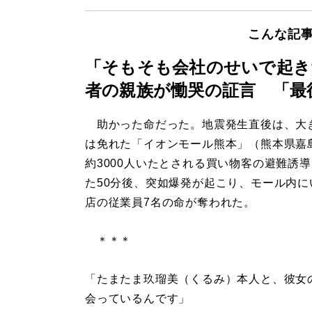
こんな記
「そもそも会社のせいで起き
者の親族が慟哭の証言 「最
助かった命だった。地震発生直後は、大
は免れた「イオンモール熊本」（熊本県嘉
約3000人いたとされる買い物客の避難誘
た50分後、突如爆発が起こり、モール内に
店の従業員7名の命が奪われた。
＊＊＊
「たまたま玖瑠美（くるみ）本人と、彼女
会っているんです」