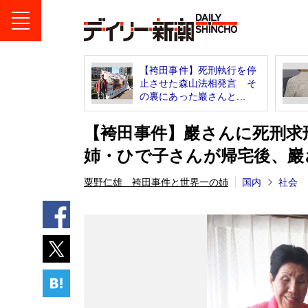
【袴田事件】死刑執行を停
止させた森山法相発言 そ
の裏にあった巖さんと...
【袴田事件】巖さんに死刑求
姉・ひで子さんが帰宅後、巖
粟野仁雄 袴田事件と世界一の姉
国内
社会