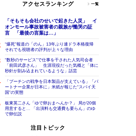
アクセスランキング
一覧
「そもそも会社のせいで起きた人災」 イ
オンモール事故被害者の親族が慟哭の証
言 「最後の言葉は…」
“爆死”報道の「のん」13年ぶり連ドラ本格復帰
それでも視聴者の評判が上々な理由
“数秒のサービス”で仕事を干された人気司会者
「前田武彦さん」 生涯現役だった気概と「体に
秒針が刻み込まれているような」話芸
「プーチンの戦争を日本製品が支えている」「パ
ートナー企業が日本に」米紙が報じた“スパイ天
国”の実態
板東英二さん「ゆで卵おまへんか？」 局が20個
用意すると… 「出演料も交通費も要らん」のゆ
で卵伝説
注目トピック