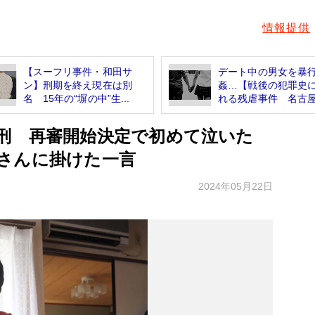
情報提供
【スーフリ事件・和田サ
デート中の男女を暴
ン】刑期を終え現在は別
姦…【戦後の犯罪史
名 15年の“塀の中”生...
れる残虐事件 名古屋.
刑 再審開始決定で初めて泣いた
さんに掛けた一言
2024年05月22日