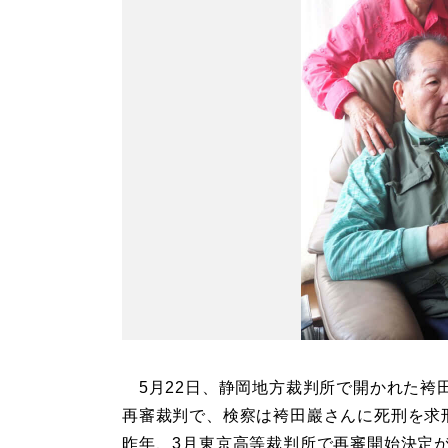
5月22日、静岡地方裁判所で開かれた袴
再審裁判で、検察は袴田巖さんに死刑を求
昨年、3月東京高等裁判所で再審開始決定