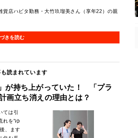
貨店ハビタ勤務・大竹玖瑠美さん（享年22）の親
づきを読む
事も読まれています
」が持ち上がっていた！ 「プラ
計画立ち消えの理由とは？
いては引
流れを“ゆ
今後、ます