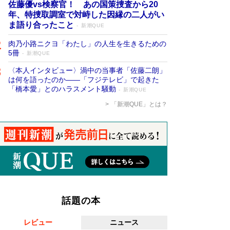
佐藤優vs検察官！ あの国策捜査から20
年、特捜取調室で対峙した因縁の二人がい
ま語り合ったこと
新潮QUE
肉乃小路ニクヨ「わたし」の人生を生きるための
5冊
新潮QUE
〈本人インタビュー〉渦中の当事者「佐藤二朗」
は何を語ったのか――「フジテレビ」で起きた
「橋本愛」とのハラスメント騒動
新潮QUE
「新潮QUE」とは？
話題の本
レビュー
ニュース