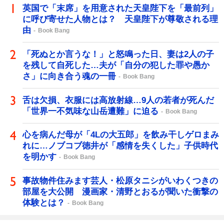
英国で「末席」を用意された天皇陛下を「最前列」
に呼び寄せた人物とは？ 天皇陛下が尊敬される理
由
Book Bang
「死ぬとか言うな！」と怒鳴った日、妻は2人の子
を残して自死した…夫が「自分の犯した罪や愚か
さ」に向き合う魂の一冊
Book Bang
舌は欠損、衣服には高放射線…9人の若者が死んだ
「世界一不気味な山岳遭難」に迫る
Book Bang
心を病んだ母が「4Lの大五郎」を飲み干しゲロまみ
れに…ノブコブ徳井が「感情を失くした」子供時代
を明かす
Book Bang
事故物件住みます芸人・松原タニシがいわくつきの
部屋を大公開 漫画家・清野とおるが聞いた衝撃の
体験とは？
Book Bang