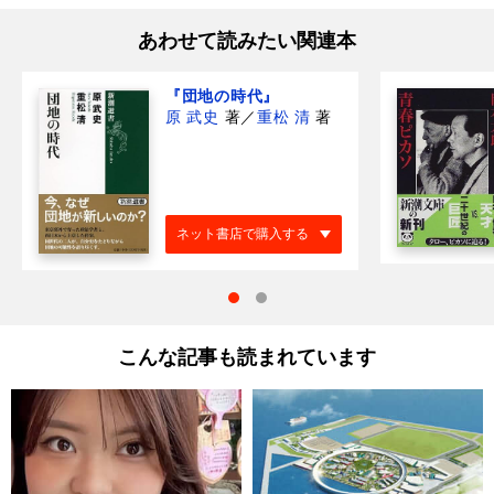
あわせて読みたい関連本
『団地の時代』
原 武史
著
／
重松 清
著
ネット書店で購入する
こんな記事も読まれています