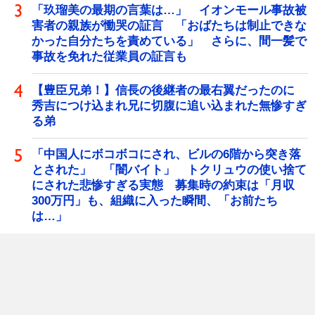
「玖瑠美の最期の言葉は…」 イオンモール事故被
害者の親族が慟哭の証言 「おばたちは制止できな
かった自分たちを責めている」 さらに、間一髪で
事故を免れた従業員の証言も
【豊臣兄弟！】信長の後継者の最右翼だったのに
秀吉につけ込まれ兄に切腹に追い込まれた無惨すぎ
る弟
「中国人にボコボコにされ、ビルの6階から突き落
とされた」 「闇バイト」 トクリュウの使い捨て
にされた悲惨すぎる実態 募集時の約束は「月収
300万円」も、組織に入った瞬間、「お前たち
は…」