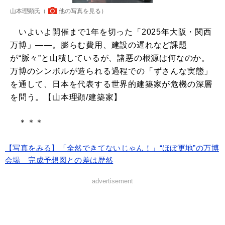
山本理顕氏（
他の写真を見る
）
いよいよ開催まで1年を切った「2025年大阪・関西
万博」――。膨らむ費用、建設の遅れなど課題
が“脈々”と山積しているが、諸悪の根源は何なのか。
万博のシンボルが造られる過程での「ずさんな実態」
を通して、日本を代表する世界的建築家が危機の深層
を問う。【山本理顕/建築家】
＊＊＊
【写真をみる】「全然できてないじゃん！」“ほぼ更地”の万博
会場 完成予想図との差は歴然
advertisement