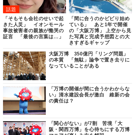
話題
「そもそも会社のせいで起
「間に合うのかビビり始め
きた人災」 イオンモール
ている」 あと1年で開催
事故被害者の親族が慟哭の
の「大阪万博」 上空から見
証言 「最後の言葉は…」
た写真と完成予想図との大
きすぎるギャップ
大阪万博 350億円「リング問題」
の本質 「無駄」論争で置き去りに
なっていることがある
「万博の開催が間に合うかわからな
い」清水建設会長が激白 維新の会
の責任は？
「関心がない」が7割 苦境「大
阪・関西万博」を心待ちにする万博