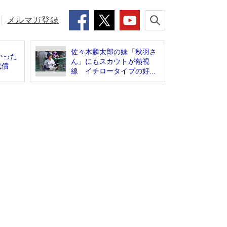
メルマガ登録
佐々木麟太郎の妹「秋羽さ
かった
ん」にもスカウトが熱視
代償
線 イチロータイプの好...