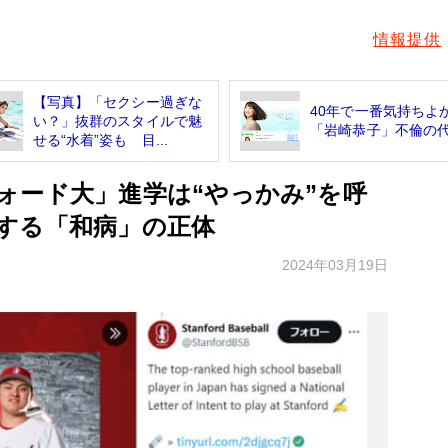
情報提供
【写真】「セクシー過ぎな
40年で一番気持ちよ
い？」抜群のスタイルで魅
「岩崎恭子」不倫の
せる“水着”姿も 目...
ォード大」進学は“やっかみ”を呼
する「和病」の正体
2024年03月19日