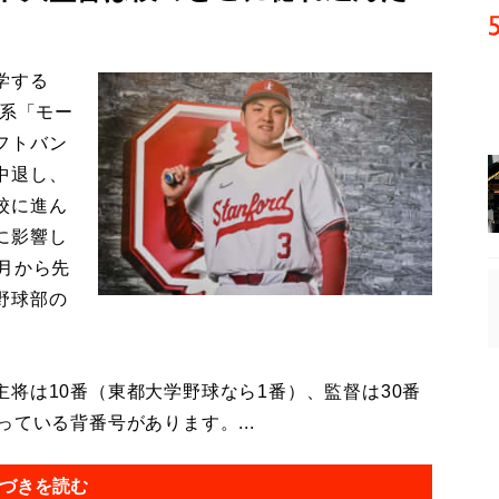
学する
日系「モー
フトバン
中退し、
校に進ん
に影響し
月から先
野球部の
将は10番（東都大学野球なら1番）、監督は30番
ている背番号があります。...
づきを読む