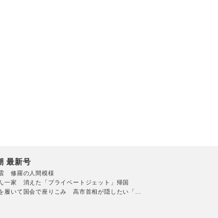
潮 最新号
震 修羅の人間模様
ん一家 消えた「プライベートジェット」帰国
を履いて国会で座りこみ 高市首相が隠したい「...