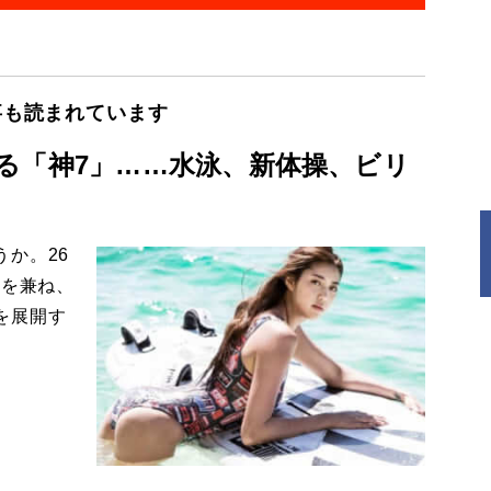
事も読まれています
る「神7」……水泳、新体操、ビリ
か。26
姿を兼ね、
を展開す