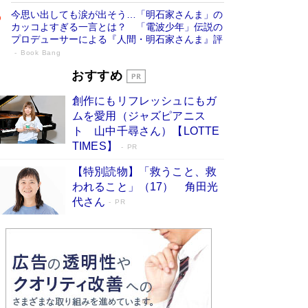
今思い出しても涙が出そう…「明石家さんま」の
カッコよすぎる一言とは？ 「電波少年」伝説の
プロデューサーによる『人間・明石家さんま』評
Book Bang
「叱って伸びるやつは、褒めたらもっと伸
おすすめ
びる」俳優・高嶋政伸が家族に教わっ
創作にもリフレッシュにもガ
た“人を育てるコツ”…芸への考え方を明か
ムを愛用（ジャズピアニス
す
Book Bang
ト 山中千尋さん）【LOTTE
「『火垂るの墓』は、大嘘である」原作者が抱き
TIMES】
PR
続けた“自責の念”とは…「自己憐憫は描きたくな
い」監督が徹底的にこだわったこと（後編） #
【特別読物】「救うこと、救
戦争の記憶
Book Bang
われること」（17） 角田光
代さん
美輪明宏 晩年の回答を集めた『ほほえんで生き
PR
るための人生相談』がランクイン［エンターテイ
メントベストセラー］
Book Bang
「宇宙兄弟」最終46巻がベストセラー1位 宇宙
開発への関心を押し上げた18年の物語に幕 特装
版には「宇宙で描かれたマンガ」も収録
Book Bang