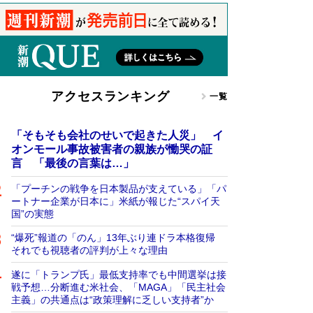
アクセスランキング
一覧
「そもそも会社のせいで起きた人災」 イ
オンモール事故被害者の親族が慟哭の証
言 「最後の言葉は…」
「プーチンの戦争を日本製品が支えている」「パ
ートナー企業が日本に」米紙が報じた“スパイ天
国”の実態
“爆死”報道の「のん」13年ぶり連ドラ本格復帰
それでも視聴者の評判が上々な理由
遂に「トランプ氏」最低支持率でも中間選挙は接
戦予想…分断進む米社会、「MAGA」「民主社会
主義」の共通点は“政策理解に乏しい支持者”か