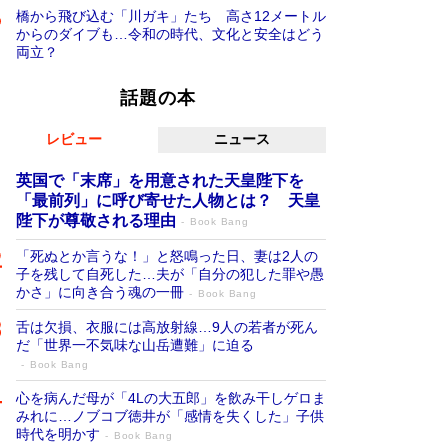
橋から飛び込む「川ガキ」たち 高さ12メートル
からのダイブも…令和の時代、文化と安全はどう
両立？
話題の本
レビュー
ニュース
英国で「末席」を用意された天皇陛下を
「最前列」に呼び寄せた人物とは？ 天皇
陛下が尊敬される理由
Book Bang
「死ぬとか言うな！」と怒鳴った日、妻は2人の
子を残して自死した…夫が「自分の犯した罪や愚
かさ」に向き合う魂の一冊
Book Bang
舌は欠損、衣服には高放射線…9人の若者が死ん
だ「世界一不気味な山岳遭難」に迫る
Book Bang
心を病んだ母が「4Lの大五郎」を飲み干しゲロま
みれに…ノブコブ徳井が「感情を失くした」子供
時代を明かす
Book Bang