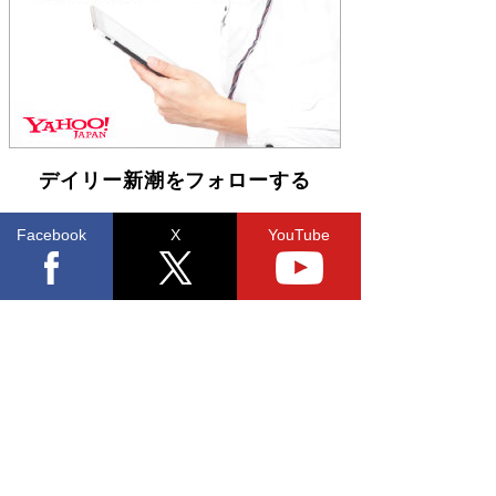
「不意に涙が出そうに…」高嶋政伸が明かし
た“13歳の娘を暴行する役”への葛藤 インティマ
シーコーディネーターに支えられたNHK『大奥』
の裏側
Book Bang
デイリー新潮をフォローする
Facebook
X
YouTube