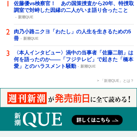
佐藤優vs検察官！ あの国策捜査から20年、特捜取
調室で対峙した因縁の二人がいま語り合ったこと
新潮QUE
肉乃小路ニクヨ「わたし」の人生を生きるための5
冊
新潮QUE
〈本人インタビュー〉渦中の当事者「佐藤二朗」は
何を語ったのか――「フジテレビ」で起きた「橋本
愛」とのハラスメント騒動
新潮QUE
「新潮QUE」とは？