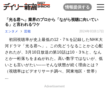
情報提供する
「光る君へ」業界のプロから「ながら視聴に向いてい
る」と言われるワケ
エンタメ
芸能
2024年03月17日
初回視聴率が史上最低の12・7％を記録したNHK大
河ドラマ「光る君へ」。この先どうなることかと心配
されたが、3月10日放送の第10話は10・3％と、なん
とか一桁落ちをまぬがれた。高い数字ではないが、低
いとも言いがたい――そんな状態が続く理由とは？
（視聴率はビデオリサーチ調べ、関東地区・世帯）
...
Advertisement