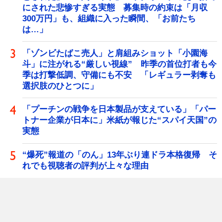
にされた悲惨すぎる実態 募集時の約束は「月収
300万円」も、組織に入った瞬間、「お前たち
は…」
「ゾンビたばこ売人」と肩組みショット「小園海
斗」に注がれる“厳しい視線” 昨季の首位打者も今
季は打撃低調、守備にも不安 「レギュラー剥奪も
選択肢のひとつに」
「プーチンの戦争を日本製品が支えている」「パー
トナー企業が日本に」米紙が報じた“スパイ天国”の
実態
“爆死”報道の「のん」13年ぶり連ドラ本格復帰 そ
れでも視聴者の評判が上々な理由