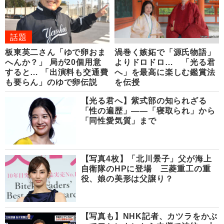
話題
板東英二さん「ゆで卵おま
渦巻く嫉妬で「源氏物語」
へんか？」 局が20個用意
よりドロドロ… 「光る君
すると… 「出演料も交通費
へ」を最高に楽しむ鑑賞法
も要らん」のゆで卵伝説
を伝授
【光る君へ】紫式部の知られざる
「性の遍歴」――「寝取られ」から
「同性愛気質」まで
【写真4枚】「北川景子」父が海上
自衛隊のHPに登場 三菱重工の重
役、娘の美形は父譲り？
【写真も】NHK記者、カツラをかぶ