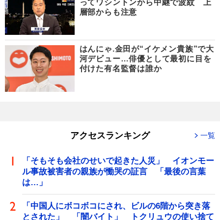
ってワシントンから中継で波紋 上
層部からも注意
はんにゃ.金田が“イケメン貴族”で大
河デビュー…俳優として最初に目を
付けた有名監督は誰か
アクセスランキング
一覧
「そもそも会社のせいで起きた人災」 イオンモー
ル事故被害者の親族が慟哭の証言 「最後の言葉
は…」
「中国人にボコボコにされ、ビルの6階から突き落
とされた」 「闇バイト」 トクリュウの使い捨て