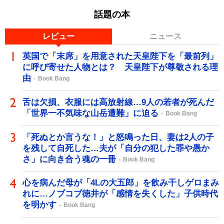
話題の本
レビュー
ニュース
英国で「末席」を用意された天皇陛下を「最前列」
に呼び寄せた人物とは？ 天皇陛下が尊敬される理
由
Book Bang
舌は欠損、衣服には高放射線…9人の若者が死んだ
「世界一不気味な山岳遭難」に迫る
Book Bang
「死ぬとか言うな！」と怒鳴った日、妻は2人の子
を残して自死した…夫が「自分の犯した罪や愚か
さ」に向き合う魂の一冊
Book Bang
心を病んだ母が「4Lの大五郎」を飲み干しゲロまみ
れに…ノブコブ徳井が「感情を失くした」子供時代
を明かす
Book Bang