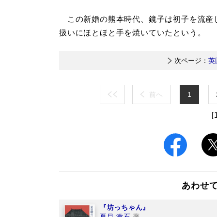
この新婚の熊本時代、鏡子は初子を流産
扱いにほとほと手を焼いていたという。
次ページ：
英
前へ
1
[
あわせ
『坊っちゃん』
夏目 漱石
著