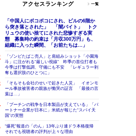
アクセスランキング
一覧
「中国人にボコボコにされ、ビルの6階か
ら突き落とされた」 「闇バイト」 トク
リュウの使い捨てにされた悲惨すぎる実
態 募集時の約束は「月収300万円」も、
組織に入った瞬間、「お前たちは…」
「ゾンビたばこ売人」と肩組みショット「小園海
斗」に注がれる“厳しい視線” 昨季の首位打者も
今季は打撃低調、守備にも不安 「レギュラー剥
奪も選択肢のひとつに」
「そもそも会社のせいで起きた人災」 イオンモ
ール事故被害者の親族が慟哭の証言 「最後の言
葉は…」
「プーチンの戦争を日本製品が支えている」「パ
ートナー企業が日本に」米紙が報じた“スパイ天
国”の実態
“爆死”報道の「のん」13年ぶり連ドラ本格復帰
それでも視聴者の評判が上々な理由