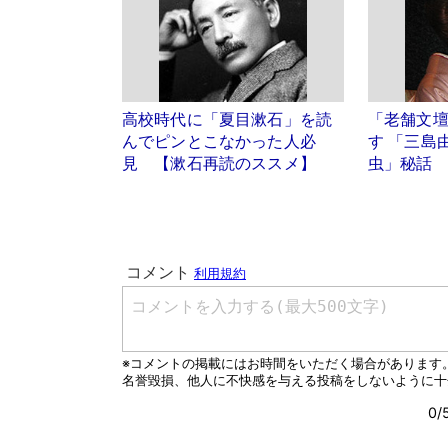
高校時代に「夏目漱石」を読
「老舗文
んでピンとこなかった人必
す 「三島
見 【漱石再読のススメ】
虫」秘話