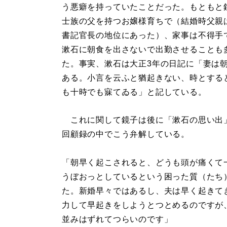
う悪癖を持っていたことだった。もともと
士族の父を持つお嬢様育ちで（結婚時父親
書記官長の地位にあった）、家事は不得手
漱石に朝食を出さないで出勤させることも
た。事実、漱石は大正3年の日記に「妻は
ある。小言を云ふと猶起きない、時とする
も十時でも寐てゐる」と記している。
これに関して鏡子は後に「漱石の思い出
回顧録の中でこう弁解している。
「朝早く起こされると、どうも頭が痛くて
うぼおっとしているという困った質（たち
た。新婚早々ではあるし、夫は早く起きて
力して早起きをしようとつとめるのですが
並みはずれてつらいのです」