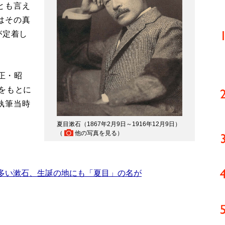
とも言え
はその真
が定着し
大正・昭
をもとに
執筆当時
夏目漱石（1867年2月9日～1916年12月9日）
（
他の写真を見る
）
多い漱石、生誕の地にも「夏目」の名が