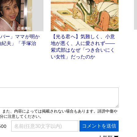
壇バー」ママが明か
【光る君へ】気難しく、小意
由紀夫」「手塚治
地が悪く、人に愛されず――
紫式部はなぜ「つき合いにく
い女性」だったのか