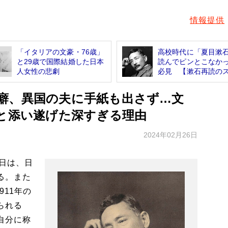
情報提供
「イタリアの文豪・76歳」
高校時代に「夏目漱
と29歳で国際結婚した日本
読んでピンとこなか
人女性の悲劇
必見 【漱石再読のス.
癖、異国の夫に手紙も出さず…文
子と添い遂げた深すぎる理由
2024年02月26日
5日は、日
る。また
911年の
られる
自分に称