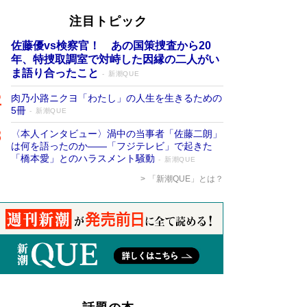
注目トピック
佐藤優vs検察官！ あの国策捜査から20
年、特捜取調室で対峙した因縁の二人がい
ま語り合ったこと
新潮QUE
肉乃小路ニクヨ「わたし」の人生を生きるための
5冊
新潮QUE
〈本人インタビュー〉渦中の当事者「佐藤二朗」
は何を語ったのか――「フジテレビ」で起きた
「橋本愛」とのハラスメント騒動
新潮QUE
「新潮QUE」とは？