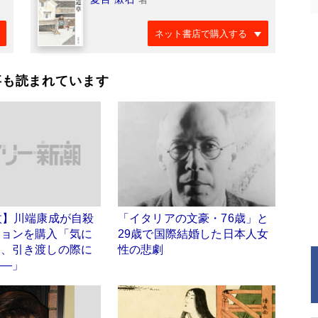
ネット書店で購入する
事も読まれています
枚】川端康成が自殺
「イタリアの文豪・76歳」と
ションを購入「気に
29歳で国際結婚した日本人女
は、引き渡しの際に
性の悲劇
――」