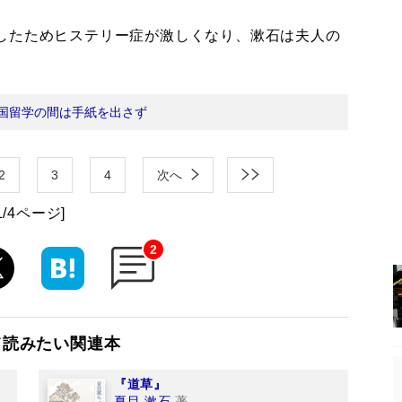
したためヒステリー症が激しくなり、漱石は夫人の
国留学の間は手紙を出さず
2
3
4
次へ
1/4ページ]
2
て読みたい関連本
『道草』
夏目 漱石
著