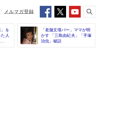
メルマガ登録
石」を
「老舗文壇バー」ママが明
った人
かす 「三島由紀夫」「手塚
..
治虫」秘話