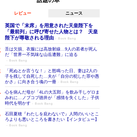
話題の本
レビュー
ニュース
英国で「末席」を用意された天皇陛下を
「最前列」に呼び寄せた人物とは？ 天皇
陛下が尊敬される理由
Book Bang
舌は欠損、衣服には高放射線…9人の若者が死ん
だ「世界一不気味な山岳遭難」に迫る
Book Bang
「死ぬとか言うな！」と怒鳴った日、妻は2人の
子を残して自死した…夫が「自分の犯した罪や愚
かさ」に向き合う魂の一冊
Book Bang
心を病んだ母が「4Lの大五郎」を飲み干しゲロま
みれに…ノブコブ徳井が「感情を失くした」子供
時代を明かす
Book Bang
石田夏穂『わたしを庇わないで』人間のいいとこ
ろよりも悪いところを書きたい【インタビュー】
Book Bang
「叱って伸びるやつは、褒めたらもっと伸