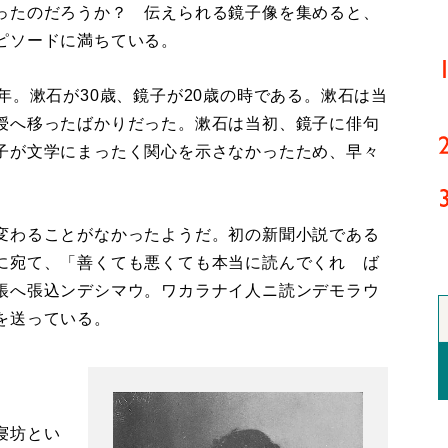
ったのだろうか？ 伝えられる鏡子像を集めると、
ピソードに満ちている。
。漱石が30歳、鏡子が20歳の時である。漱石は当
授へ移ったばかりだった。漱石は当初、鏡子に俳句
子が文学にまったく関心を示さなかったため、早々
変わることがなかったようだ。初の新聞小説である
に宛て、「善くても悪くても本当に読んでくれゝば
帳へ張込ンデシマウ。ワカラナイ人ニ読ンデモラウ
を送っている。
寝坊とい