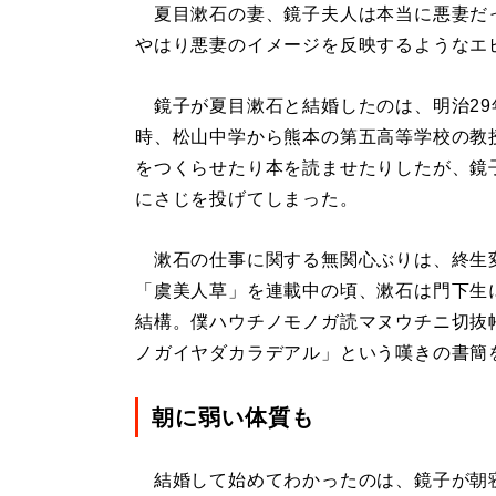
夏目漱石の妻、鏡子夫人は本当に悪妻だ
やはり悪妻のイメージを反映するようなエ
鏡子が夏目漱石と結婚したのは、明治29年
時、松山中学から熊本の第五高等学校の教
をつくらせたり本を読ませたりしたが、鏡
にさじを投げてしまった。
漱石の仕事に関する無関心ぶりは、終生
「虞美人草」を連載中の頃、漱石は門下生
結構。僕ハウチノモノガ読マヌウチニ切抜
ノガイヤダカラデアル」という嘆きの書簡
朝に弱い体質も
結婚して始めてわかったのは、鏡子が朝