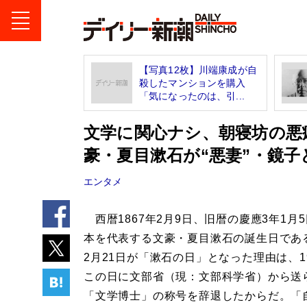
【写真12枚】川端康成が自
殺したマンションを購入
「気になったのは、引...
文学に関心ナシ、朝寝坊の悪
豪・夏目漱石が“悪妻”・鏡
エンタメ
西暦1867年2月9日、旧暦の慶應3年1月
本を代表する文豪・夏目漱石の誕生日であ
2月21日が「漱石の日」となった理由は、1
この日に文部省（現：文部科学省）から送
「文学博士」の称号を辞退したからだ。「