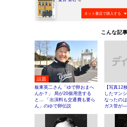
ネット書店で購入する
こんな記
話題
板東英二さん「ゆで卵おまへ
【写真12
んか？」 局が20個用意する
したマン
と… 「出演料も交通費も要ら
なったの
ん」のゆで卵伝説
ガス管が