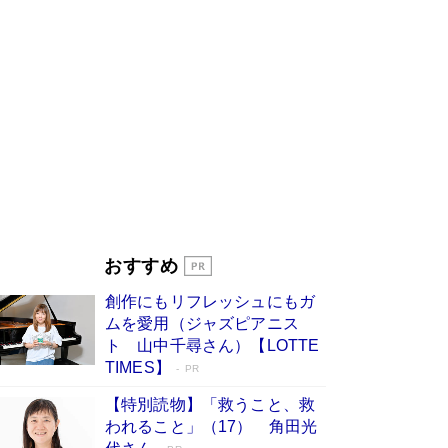
びる」俳優・高嶋政伸が家族に教わっ
た“人を育てるコツ”…芸への考え方を明か
す
Book Bang
「『火垂るの墓』は、大嘘である」原作者が抱き
続けた“自責の念”とは…「自己憐憫は描きたくな
い」監督が徹底的にこだわったこと（後編） #
戦争の記憶
Book Bang
美輪明宏 晩年の回答を集めた『ほほえんで生き
るための人生相談』がランクイン［エンターテイ
メントベストセラー］
Book Bang
「宇宙兄弟」最終46巻がベストセラー1位 宇宙
おすすめ
開発への関心を押し上げた18年の物語に幕 特装
版には「宇宙で描かれたマンガ」も収録
創作にもリフレッシュにもガ
Book Bang
ムを愛用（ジャズピアニス
「不意に涙が出そうに…」高嶋政伸が明かし
ト 山中千尋さん）【LOTTE
た“13歳の娘を暴行する役”への葛藤 インティマ
TIMES】
PR
シーコーディネーターに支えられたNHK『大奥』
の裏側
Book Bang
【特別読物】「救うこと、救
われること」（17） 角田光