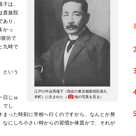
鏡子は、
は貴族院
であり、
多かっ
朝寝坊で
と九時で
」という
江戸の牛込馬場下（現在の東京都新宿区喜久
一日じゅ
井町）に生まれた（
他の写真を見る
）
）でし
きまった時刻に学校へ行くのですから、なんとか努
、なにしろ小さい時からの習慣か体質かで、それが