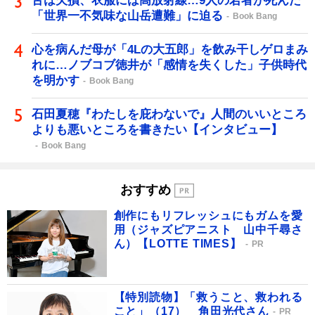
舌は欠損、衣服には高放射線…9人の若者が死んだ
「世界一不気味な山岳遭難」に迫る
Book Bang
心を病んだ母が「4Lの大五郎」を飲み干しゲロまみ
れに…ノブコブ徳井が「感情を失くした」子供時代
を明かす
Book Bang
石田夏穂『わたしを庇わないで』人間のいいところ
よりも悪いところを書きたい【インタビュー】
Book Bang
おすすめ
創作にもリフレッシュにもガムを愛
用（ジャズピアニスト 山中千尋さ
ん）【LOTTE TIMES】
PR
【特別読物】「救うこと、救われる
こと」（17） 角田光代さん
PR