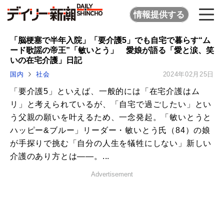
情報提供する
「脳梗塞で半年入院」「要介護5」でも自宅で暮らす“ム
ード歌謡の帝王”「敏いとう」 愛娘が語る「愛と涙、笑
いの在宅介護」日記
国内
社会
2024年02月25日
「要介護5」といえば、一般的には「在宅介護はム
リ」と考えられているが、「自宅で過ごしたい」とい
う父親の願いを叶えるため、一念発起。「敏いとうと
ハッピー&ブルー」リーダー・敏いとう氏（84）の娘
が手探りで挑む「自分の人生を犠牲にしない」新しい
介護のあり方とは――。...
Advertisement