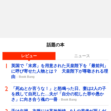
話題の本
レビュー
ニュース
英国で「末席」を用意された天皇陛下を「最前列」
に呼び寄せた人物とは？ 天皇陛下が尊敬される理
由
Book Bang
「死ぬとか言うな！」と怒鳴った日、妻は2人の子
を残して自死した…夫が「自分の犯した罪や愚か
さ」に向き合う魂の一冊
Book Bang