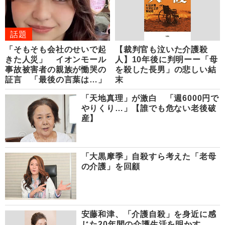
話題
「そもそも会社のせいで起
【裁判官も泣いた介護殺
きた人災」 イオンモール
人】10年後に判明ーー「母
事故被害者の親族が慟哭の
を殺した長男」の悲しい結
証言 「最後の言葉は…」
末
「天地真理」が激白 「週6000円で
やりくり…」【誰でも危ない老後破
産】
「大黒摩季」自殺すら考えた「老母
の介護」を回顧
安藤和津、「介護自殺」を身近に感
じた20年間の介護生活を明かす