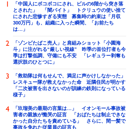
「中国人にボコボコにされ、ビルの6階から突き落
とされた」 「闇バイト」 トクリュウの使い捨て
にされた悲惨すぎる実態 募集時の約束は「月収
300万円」も、組織に入った瞬間、「お前たち
は…」
「ゾンビたばこ売人」と肩組みショット「小園海
斗」に注がれる“厳しい視線” 昨季の首位打者も今
季は打撃低調、守備にも不安 「レギュラー剥奪も
選択肢のひとつに」
「救助隊は何もせんで、満足に声かけしなかった」
レスキュー隊が救えなかった命 近隣住民が明かす
「二次被害を出さないのが訓練の鉄則になっている
様子」
「玖瑠美の最期の言葉は…」 イオンモール事故被
害者の親族が慟哭の証言 「おばたちは制止できな
かった自分たちを責めている」 さらに、間一髪で
事故を免れた従業員の証言も