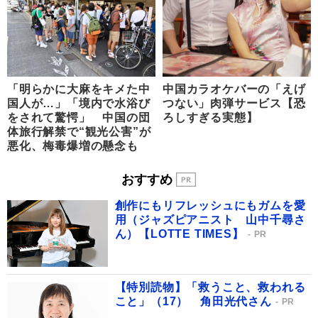
「明らかに大麻をキメた中
中国カラオケバーの「えげ
国人が…」「境内で水浴び
つない」肉弾サービス【恐
をされて驚愕」 中国の団
ろしすぎる実態】
体旅行解禁で“観光公害”が
悪化、梅毒爆増の懸念も
おすすめ
創作にもリフレッシュにもガムを愛
用（ジャズピアニスト 山中千尋さ
ん）【LOTTE TIMES】
PR
【特別読物】「救うこと、救われる
こと」（17） 角田光代さん
PR