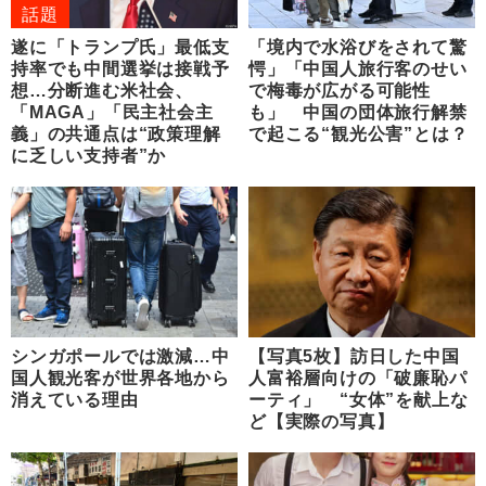
話題
遂に「トランプ氏」最低支
「境内で水浴びをされて驚
持率でも中間選挙は接戦予
愕」「中国人旅行客のせい
想…分断進む米社会、
で梅毒が広がる可能性
「MAGA」「民主社会主
も」 中国の団体旅行解禁
義」の共通点は“政策理解
で起こる“観光公害”とは？
に乏しい支持者”か
シンガポールでは激減…中
【写真5枚】訪日した中国
国人観光客が世界各地から
人富裕層向けの「破廉恥パ
消えている理由
ーティ」 “女体”を献上な
ど【実際の写真】