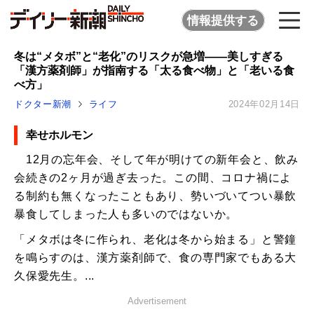
情報提供する
冬は“メタボ”と“老化”のリスクが急増――美しすぎる
「漢方薬剤師」が指南する「太る食べ物」と「老いる食
べ方」
ドクター新潮
ライフ
2024年02月14日
幸せホルモン
12月の忘年会、そして年が明けての新年会と、飲み
会続きの2ヶ月が過ぎ去った。この間、コロナ禍によ
る制約も無くなったこともあり、勢いづいてつい暴飲
暴食してしまった人も多いのではないか。
「メタボは冬に作られ、老化は冬から始まる」と警鐘
を鳴らすのは、漢方薬剤師で、食の専門家でもある大
久保愛先生。...
Advertisement