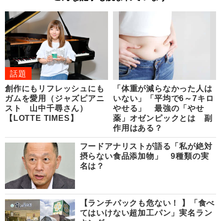
話題
創作にもリフレッシュにも
「体重が減らなかった人は
ガムを愛用（ジャズピアニ
いない」「平均で6～7キロ
スト 山中千尋さん）
やせる」 最強の「やせ
【LOTTE TIMES】
薬」オゼンピックとは 副
作用はある？
フードアナリストが語る「私が絶対
摂らない食品添加物」 9種類の実
名は？
【ランチパックも危ない！ 】「食べ
てはいけない超加工パン」実名ラン