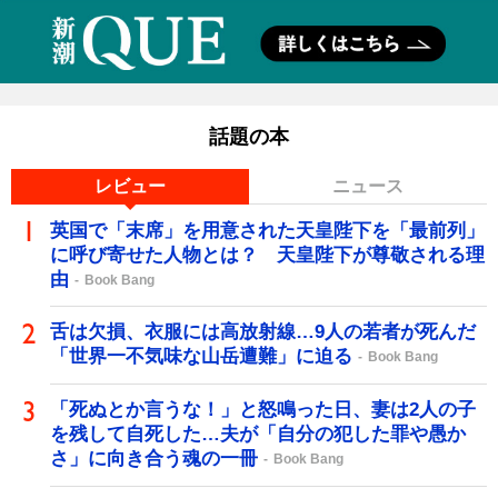
話題の本
レビュー
ニュース
英国で「末席」を用意された天皇陛下を「最前列」
に呼び寄せた人物とは？ 天皇陛下が尊敬される理
由
Book Bang
舌は欠損、衣服には高放射線…9人の若者が死んだ
「世界一不気味な山岳遭難」に迫る
Book Bang
「死ぬとか言うな！」と怒鳴った日、妻は2人の子
を残して自死した…夫が「自分の犯した罪や愚か
さ」に向き合う魂の一冊
Book Bang