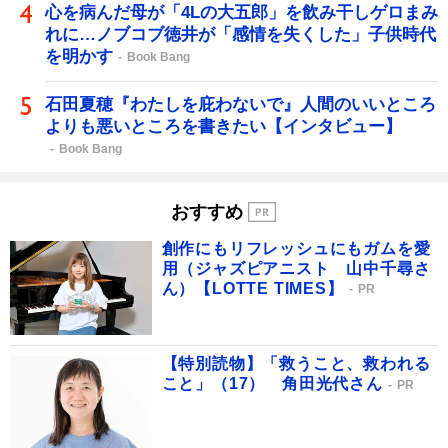
心を病んだ母が「4Lの大五郎」を飲み干しゲロまみ
れに…ノブコブ徳井が「感情を失くした」子供時代
を明かす
Book Bang
石田夏穂『わたしを庇わないで』人間のいいところ
よりも悪いところを書きたい【インタビュー】
Book Bang
おすすめ
創作にもリフレッシュにもガムを愛
用（ジャズピアニスト 山中千尋さ
ん）【LOTTE TIMES】
PR
【特別読物】「救うこと、救われる
こと」（17） 角田光代さん
PR