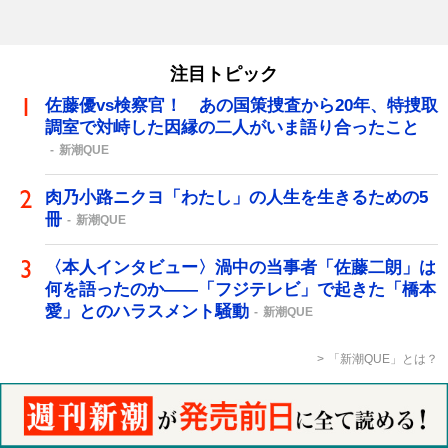
注目トピック
佐藤優vs検察官！ あの国策捜査から20年、特捜取
調室で対峙した因縁の二人がいま語り合ったこと
新潮QUE
肉乃小路ニクヨ「わたし」の人生を生きるための5
冊
新潮QUE
〈本人インタビュー〉渦中の当事者「佐藤二朗」は
何を語ったのか――「フジテレビ」で起きた「橋本
愛」とのハラスメント騒動
新潮QUE
「新潮QUE」とは？