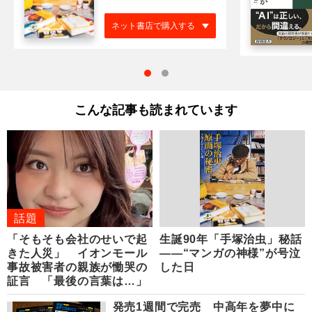
ネット書店で購入する
こんな記事も読まれています
話題
「そもそも会社のせいで起
生誕90年「手塚治虫」秘話
きた人災」 イオンモール
――“マンガの神様”が号泣
事故被害者の親族が慟哭の
した日
証言 「最後の言葉は…」
発売1週間で完売 中高年を夢中に