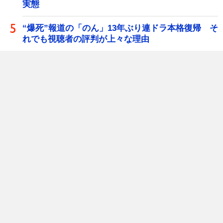
実態
“爆死”報道の「のん」13年ぶり連ドラ本格復帰 そ
れでも視聴者の評判が上々な理由