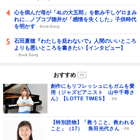
心を病んだ母が「4Lの大五郎」を飲み干しゲロまみ
れに…ノブコブ徳井が「感情を失くした」子供時代
を明かす
Book Bang
石田夏穂『わたしを庇わないで』人間のいいところ
よりも悪いところを書きたい【インタビュー】
Book Bang
おすすめ
創作にもリフレッシュにもガムを愛
用（ジャズピアニスト 山中千尋さ
ん）【LOTTE TIMES】
PR
【特別読物】「救うこと、救われる
こと」（17） 角田光代さん
PR