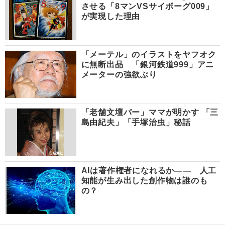
させる「8マンVSサイボーグ009」
が実現した理由
「メーテル」のイラストをヤフオク
に無断出品 「銀河鉄道999」アニ
メーターの強欲ぶり
「老舗文壇バー」ママが明かす 「三
島由紀夫」「手塚治虫」秘話
AIは著作権者になれるか―― 人工
知能が生み出した創作物は誰のも
の？