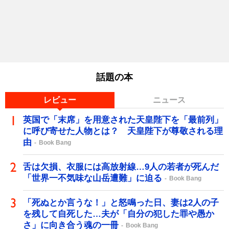
話題の本
レビュー
ニュース
英国で「末席」を用意された天皇陛下を「最前列」
に呼び寄せた人物とは？ 天皇陛下が尊敬される理
由
Book Bang
舌は欠損、衣服には高放射線…9人の若者が死んだ
「世界一不気味な山岳遭難」に迫る
Book Bang
「死ぬとか言うな！」と怒鳴った日、妻は2人の子
を残して自死した…夫が「自分の犯した罪や愚か
さ」に向き合う魂の一冊
Book Bang