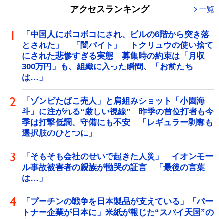
アクセスランキング
一覧
「中国人にボコボコにされ、ビルの6階から突き落
とされた」 「闇バイト」 トクリュウの使い捨て
にされた悲惨すぎる実態 募集時の約束は「月収
300万円」も、組織に入った瞬間、「お前たち
は…」
「ゾンビたばこ売人」と肩組みショット「小園海
斗」に注がれる“厳しい視線” 昨季の首位打者も今
季は打撃低調、守備にも不安 「レギュラー剥奪も
選択肢のひとつに」
「そもそも会社のせいで起きた人災」 イオンモー
ル事故被害者の親族が慟哭の証言 「最後の言葉
は…」
「プーチンの戦争を日本製品が支えている」「パー
トナー企業が日本に」米紙が報じた“スパイ天国”の