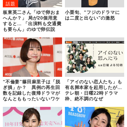
話題
板東英二さん「ゆで卵おま
小栗旬、“フジのドラマに
へんか？」 局が20個用意
は二度と出ない”の激怒
すると… 「出演料も交通費
も要らん」のゆで卵伝説
“不倫妻”篠田麻里子は「脱
「アイのない恋人たち」も
ぎ損」か？ 異例の再生回
有名脚本家を起用したが…
数を記録した復帰ドラマが
テレ朝・日曜22時ドラマ
なんとももったいないワケ
枠、絶不調のなぜ