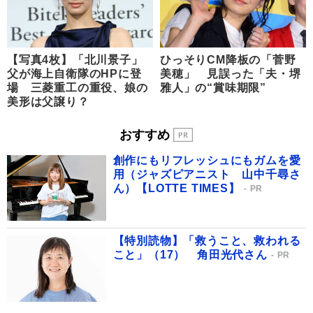
【写真4枚】「北川景子」
ひっそりCM降板の「菅野
父が海上自衛隊のHPに登
美穂」 見誤った「夫・堺
場 三菱重工の重役、娘の
雅人」の“賞味期限”
美形は父譲り？
おすすめ
創作にもリフレッシュにもガムを愛
用（ジャズピアニスト 山中千尋さ
ん）【LOTTE TIMES】
PR
【特別読物】「救うこと、救われる
こと」（17） 角田光代さん
PR