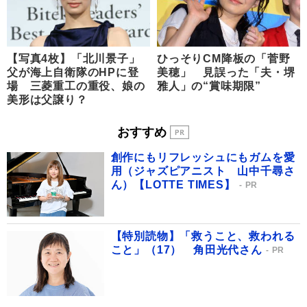
【写真4枚】「北川景子」
ひっそりCM降板の「菅野
父が海上自衛隊のHPに登
美穂」 見誤った「夫・堺
場 三菱重工の重役、娘の
雅人」の“賞味期限”
美形は父譲り？
おすすめ
創作にもリフレッシュにもガムを愛
用（ジャズピアニスト 山中千尋さ
ん）【LOTTE TIMES】
PR
【特別読物】「救うこと、救われる
こと」（17） 角田光代さん
PR