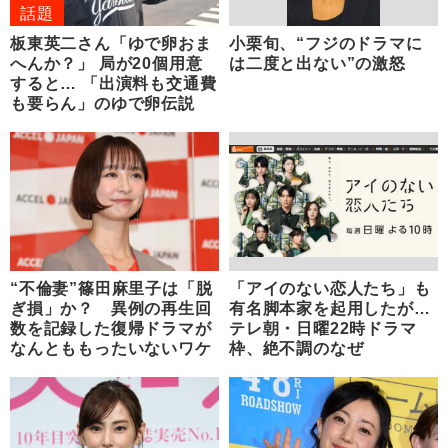
話題
板東英二さん「ゆで卵おま
小栗旬、“フジのドラマに
へんか？」 局が20個用意
は二度と出ない”の激怒
すると… 「出演料も交通費
も要らん」のゆで卵伝説
“不倫妻”篠田麻里子は「脱
「アイのない恋人たち」も
ぎ損」か？ 異例の再生回
有名脚本家を起用したが…
数を記録した復帰ドラマが
テレ朝・日曜22時ドラマ
なんとももったいないワケ
枠、絶不調のなぜ