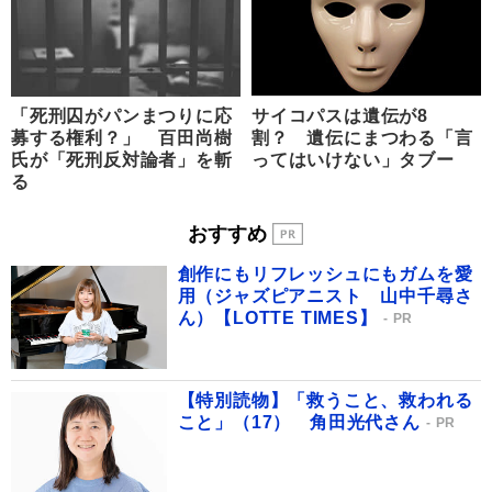
「死刑囚がパンまつりに応
サイコパスは遺伝が8
募する権利？」 百田尚樹
割？ 遺伝にまつわる「言
氏が「死刑反対論者」を斬
ってはいけない」タブー
る
おすすめ
創作にもリフレッシュにもガムを愛
用（ジャズピアニスト 山中千尋さ
ん）【LOTTE TIMES】
PR
【特別読物】「救うこと、救われる
こと」（17） 角田光代さん
PR