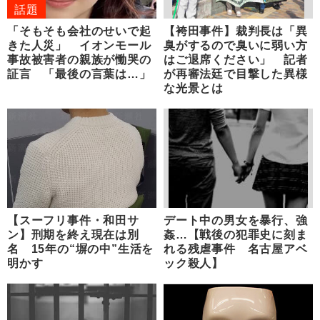
話題
「そもそも会社のせいで起
【袴田事件】裁判長は「異
きた人災」 イオンモール
臭がするので臭いに弱い方
事故被害者の親族が慟哭の
はご退席ください」 記者
証言 「最後の言葉は…」
が再審法廷で目撃した異様
な光景とは
【スーフリ事件・和田サ
デート中の男女を暴行、強
ン】刑期を終え現在は別
姦…【戦後の犯罪史に刻ま
名 15年の“塀の中”生活を
れる残虐事件 名古屋アベ
明かす
ック殺人】