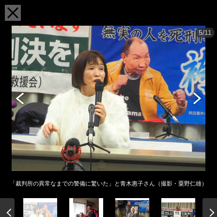
5/11
「裁判所の異常なまでの警備に驚いた」と青木惠子さん（撮影・粟野仁雄）