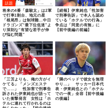
話題
将来の4番「森駿太」は2軍
【続報】伊東純也「性加害
で打率1割台、地元の星
で刑事告訴」で本人も認め
「根尾昂」は制球難…中日
ている「ホテルでの行為」
ドラゴンズ“最下位低迷”よ
争点は「同意の有無」に
り深刻な“有望な若手が伸
【前中後編の前編】
び悩む問題”
「三笘よりも、俺の方がイ
「隣のベッドで彼女を無理
ケてる」「メンズエステ
やり…」 サッカー日本代
で……」 性加害で刑事告
表・伊東純也との「ホテル
訴された伊東純也が語って
での一夜」全容【前中後編
いた衝撃発言 女性は「ホ
の後編】
テルに連れて行かれるのは