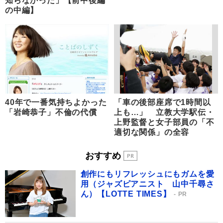
知らなかった」【前中後編
の中編】
40年で一番気持ちよかった
「車の後部座席で1時間以
「岩崎恭子」不倫の代償
上も…」 立教大学駅伝・
上野監督と女子部員の「不
適切な関係」の全容
おすすめ
創作にもリフレッシュにもガムを愛
用（ジャズピアニスト 山中千尋さ
ん）【LOTTE TIMES】
PR