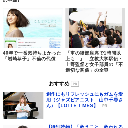
の中編】
40年で一番気持ちよかった
「車の後部座席で1時間以
「岩崎恭子」不倫の代償
上も…」 立教大学駅伝・
上野監督と女子部員の「不
適切な関係」の全容
おすすめ
創作にもリフレッシュにもガムを愛
用（ジャズピアニスト 山中千尋さ
ん）【LOTTE TIMES】
PR
【特別読物】「救うこと、救われる