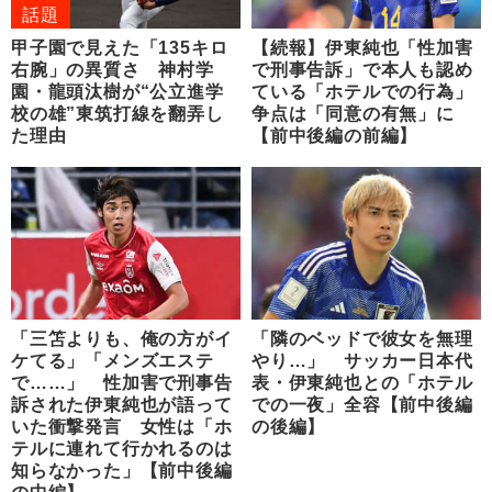
話題
甲子園で見えた「135キロ
【続報】伊東純也「性加害
右腕」の異質さ 神村学
で刑事告訴」で本人も認め
園・龍頭汰樹が“公立進学
ている「ホテルでの行為」
校の雄”東筑打線を翻弄し
争点は「同意の有無」に
た理由
【前中後編の前編】
「三笘よりも、俺の方がイ
「隣のベッドで彼女を無理
ケてる」「メンズエステ
やり…」 サッカー日本代
で……」 性加害で刑事告
表・伊東純也との「ホテル
訴された伊東純也が語って
での一夜」全容【前中後編
いた衝撃発言 女性は「ホ
の後編】
テルに連れて行かれるのは
知らなかった」【前中後編