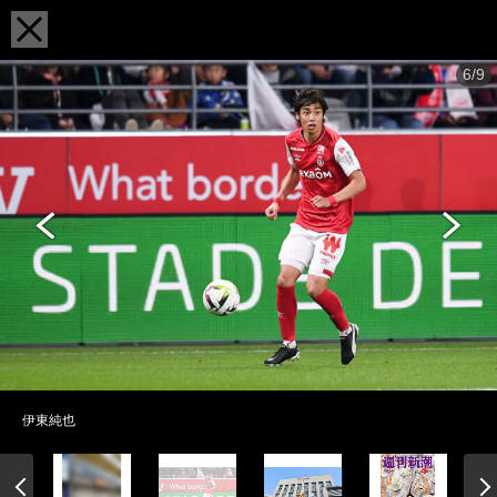
6/9
伊東純也