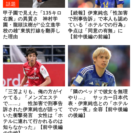
話題
甲子園で見えた「135キロ
【続報】伊東純也「性加害
右腕」の異質さ 神村学
で刑事告訴」で本人も認め
園・龍頭汰樹が“公立進学
ている「ホテルでの行為」
校の雄”東筑打線を翻弄し
争点は「同意の有無」に
た理由
【前中後編の前編】
「三笘よりも、俺の方がイ
「隣のベッドで彼女を無理
ケてる」「メンズエステ
やり…」 サッカー日本代
で……」 性加害で刑事告
表・伊東純也との「ホテル
訴された伊東純也が語って
での一夜」全容【前中後編
いた衝撃発言 女性は「ホ
の後編】
テルに連れて行かれるのは
知らなかった」【前中後編