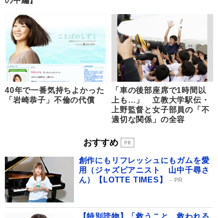
の中編】
40年で一番気持ちよかった
「車の後部座席で1時間以
「岩崎恭子」不倫の代償
上も…」 立教大学駅伝・
上野監督と女子部員の「不
適切な関係」の全容
おすすめ
創作にもリフレッシュにもガムを愛
用（ジャズピアニスト 山中千尋さ
ん）【LOTTE TIMES】
PR
【特別読物】「救うこと、救われる