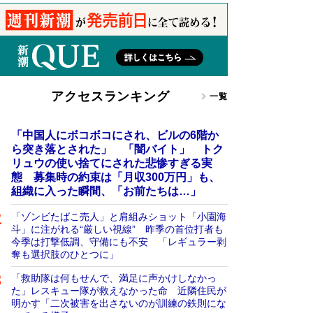
アクセスランキング
一覧
「中国人にボコボコにされ、ビルの6階か
ら突き落とされた」 「闇バイト」 トク
リュウの使い捨てにされた悲惨すぎる実
態 募集時の約束は「月収300万円」も、
組織に入った瞬間、「お前たちは…」
「ゾンビたばこ売人」と肩組みショット「小園海
斗」に注がれる“厳しい視線” 昨季の首位打者も
今季は打撃低調、守備にも不安 「レギュラー剥
奪も選択肢のひとつに」
「救助隊は何もせんで、満足に声かけしなかっ
た」レスキュー隊が救えなかった命 近隣住民が
明かす「二次被害を出さないのが訓練の鉄則にな