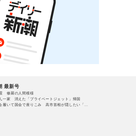
潮 最新号
震 修羅の人間模様
ん一家 消えた「プライベートジェット」帰国
を履いて国会で座りこみ 高市首相が隠したい「...