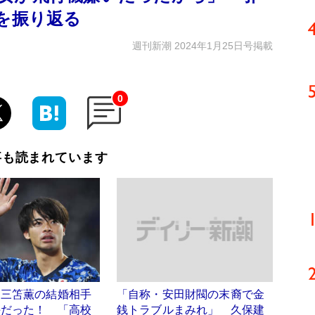
を振り返る
週刊新潮 2024年1月25日号掲載
0
事も読まれています
】三笘薫の結婚相手
「自称・安田財閥の末裔で金
手だった！ 「高校
銭トラブルまみれ」 久保建