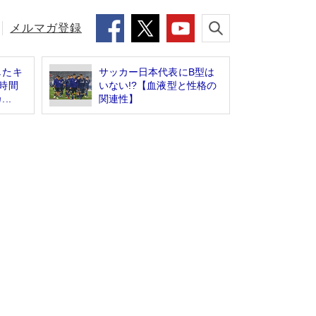
メルマガ登録
したキ
サッカー日本代表にB型は
時間
いない!?【血液型と性格の
..
関連性】