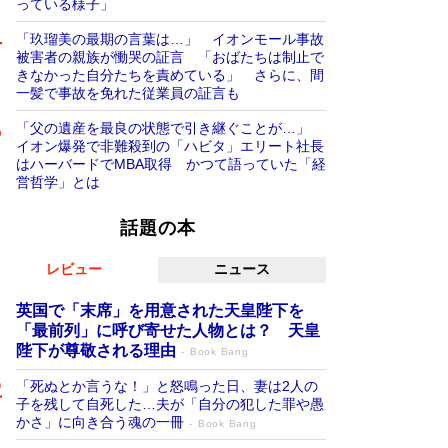
っている様子」
「玖瑠美の最期の言葉は…」 イオンモール事故
被害者の親族が慟哭の証言 「おばたちは制止で
きなかった自分たちを責めている」 さらに、間
一髪で事故を免れた従業員の証言も
「父の遺産を最良の状態で引き継ぐことが…」
イオン爆発で非難殺到の「ハビタ」エリート社長
はハーバードでMBA取得 かつて語っていた「経
営哲学」とは
話題の本
レビュー
ニュース
英国で「末席」を用意された天皇陛下を
「最前列」に呼び寄せた人物とは？ 天皇
陛下が尊敬される理由
Book Bang
「死ぬとか言うな！」と怒鳴った日、妻は2人の
子を残して自死した…夫が「自分の犯した罪や愚
かさ」に向き合う魂の一冊
Book Bang