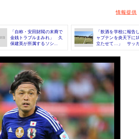
情報提供
「自称・安田財閥の末裔で
「飲酒を学校に報告
金銭トラブルまみれ」 久
ャプテンを炎天下に1
保建英が所属するソシ...
立たせて…」 サッカ.