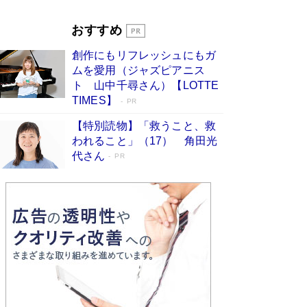
Book Bang
「『火垂るの墓』は、大嘘である」原作者が抱き
おすすめ
続けた“自責の念”とは…「自己憐憫は描きたくな
い」監督が徹底的にこだわったこと（後編） #
創作にもリフレッシュにもガ
戦争の記憶
Book Bang
ムを愛用（ジャズピアニス
ト 山中千尋さん）【LOTTE
TIMES】
PR
【特別読物】「救うこと、救
われること」（17） 角田光
代さん
PR