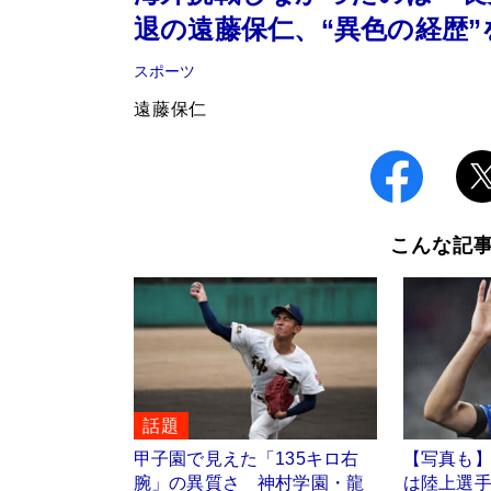
退の遠藤保仁、“異色の経歴”
スポーツ
遠藤保仁
こんな記
話題
甲子園で見えた「135キロ右
【写真も
腕」の異質さ 神村学園・龍
は陸上選