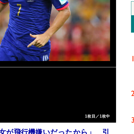
1枚目／1枚中
女が飛行機嫌いだったから」 引