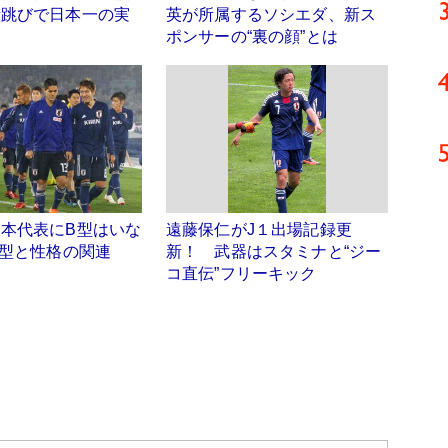
段跳びで日本一の実
英が所属するソシエダ、新ス
ポンサーの“裏の顔”とは
本代表にB型はいな
遠藤保仁がJ１出場記録更
液型と性格の関連
新！ 武器はスタミナと“ジー
コ直伝”フリーキック