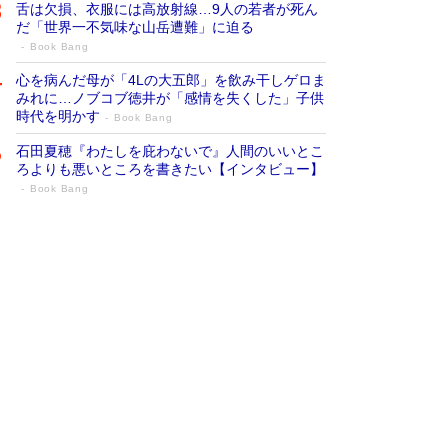
舌は欠損、衣服には高放射線…9人の若者が死ん
だ「世界一不気味な山岳遭難」に迫る
Book Bang
心を病んだ母が「4Lの大五郎」を飲み干しゲロま
みれに…ノブコブ徳井が「感情を失くした」子供
時代を明かす
Book Bang
石田夏穂『わたしを庇わないで』人間のいいとこ
ろよりも悪いところを書きたい【インタビュー】
Book Bang
73歳でも働くしかない 「老後レス時代」
に交通誘導員の独白が話題
Book Bang
「なんで？ そんな馬鹿な……」90歳になった作
家・阿刀田高さんが、ひとり暮らしの生活を明か
す
Book Bang
追悼・東野圭吾さん 週間ベストセラーランキン
グに『容疑者Xの献身』『白夜行』など代表作が
並ぶ［文庫ベストセラー］
Book Bang
和田秀樹の70代、80代向け新書がベスト3を独
占 上半期1位にも選出［新書ベストセラー］