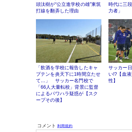
頭汰樹が“公立進学校の雄”東筑
時代に三
打線を翻弄した理由
力者」
「飲酒を学校に報告したキャ
サッカー日
プテンを炎天下に1時間立たせ
い!?【血
て…」 サッカー名門校で
性】
「66人大量転校」背景に監督
によるパワハラ疑惑が【スク
ープその後】