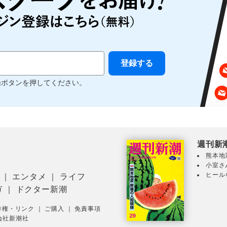
録ボタンを押してください。
週刊新
熊本地
小室さ
ヒール
｜
エンタメ
｜
ライフ
ガ
｜
ドクター新潮
作権・リンク
｜
ご購入
｜
免責事項
会社新潮社